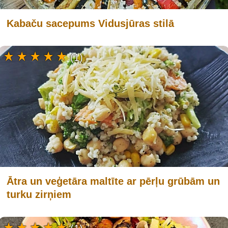
Kabaču sacepums Vidusjūras stilā
(1)
Ātra un veģetāra maltīte ar pērļu grūbām un
turku zirņiem