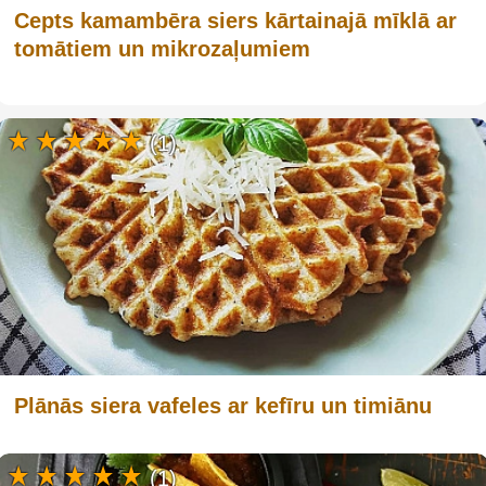
Cepts kamambēra siers kārtainajā mīklā ar
tomātiem un mikrozaļumiem
(1)
Plānās siera vafeles ar kefīru un timiānu
(1)