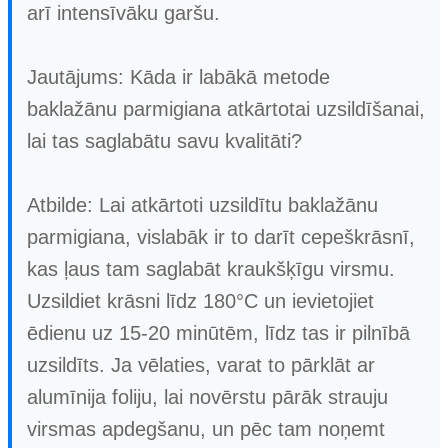
arī intensīvāku garšu.
Jautājums: Kāda ir labākā metode
baklažānu parmigiana atkārtotai uzsildīšanai,
lai tas saglabātu savu kvalitāti?
Atbilde: Lai atkārtoti uzsildītu baklažānu
parmigiana, vislabāk ir to darīt cepeškrāsnī,
kas ļaus tam saglabāt kraukšķīgu virsmu.
Uzsildiet krāsni līdz 180°C un ievietojiet
ēdienu uz 15-20 minūtēm, līdz tas ir pilnībā
uzsildīts. Ja vēlaties, varat to pārklāt ar
alumīnija foliju, lai novērstu pārāk strauju
virsmas apdegšanu, un pēc tam noņemt