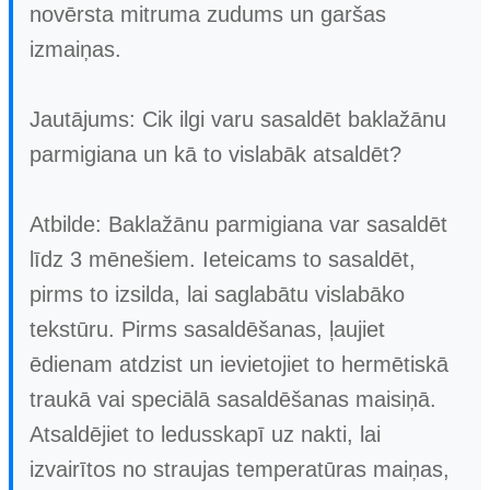
novērsta mitruma zudums un garšas
izmaiņas.
Jautājums: Cik ilgi varu sasaldēt baklažānu
parmigiana un kā to vislabāk atsaldēt?
Atbilde: Baklažānu parmigiana var sasaldēt
līdz 3 mēnešiem. Ieteicams to sasaldēt,
pirms to izsilda, lai saglabātu vislabāko
tekstūru. Pirms sasaldēšanas, ļaujiet
ēdienam atdzist un ievietojiet to hermētiskā
traukā vai speciālā sasaldēšanas maisiņā.
Atsaldējiet to ledusskapī uz nakti, lai
izvairītos no straujas temperatūras maiņas,