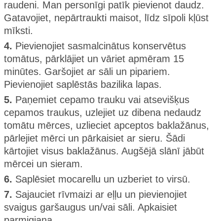
raudeni. Man personīgi patīk pievienot daudz.
Gatavojiet, nepārtraukti maisot, līdz sīpoli kļūst
mīksti.
4.
Pievienojiet sasmalcinātus konservētus
tomātus, pārklājiet un vāriet apmēram 15
minūtes. Garšojiet ar sāli un pipariem.
Pievienojiet saplēstās bazilika lapas.
5.
Paņemiet cepamo trauku vai atsevišķus
cepamos traukus, uzlejiet uz dibena nedaudz
tomātu mērces, uzlieciet apceptos baklažānus,
pārlejiet mērci un pārkaisiet ar sieru. Šādi
kārtojiet visus baklažānus. Augšējā slānī jābūt
mērcei un sieram.
6.
Saplēsiet mocarellu un uzberiet to virsū.
7.
Sajauciet rīvmaizi ar eļļu un pievienojiet
svaigus garšaugus un/vai sāli. Apkaisiet
parmigiana.