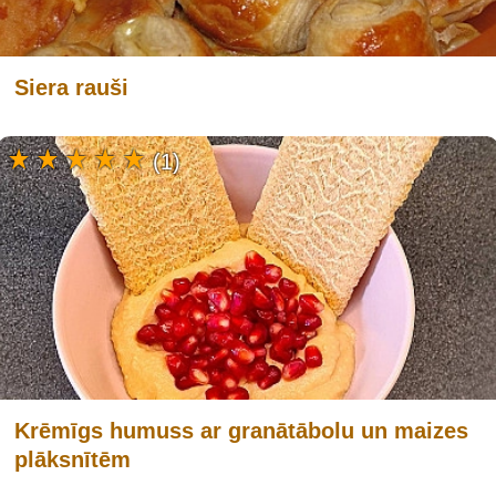
Siera rauši
(1)
Krēmīgs humuss ar granātābolu un maizes
plāksnītēm