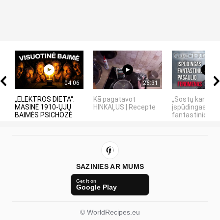
04:06
26:31
„ELEKTROS DIETA“:
Kā pagatavot
„Sostų karai" -
MASINĖ 1910-ŲJŲ
HINKAĻUS | Recepte
įspūdingas
BAIMĖS PSICHOZĖ
fantastinio pasa
SAZINIES AR MUMS
Get it on
Google Play
© WorldRecipes.eu