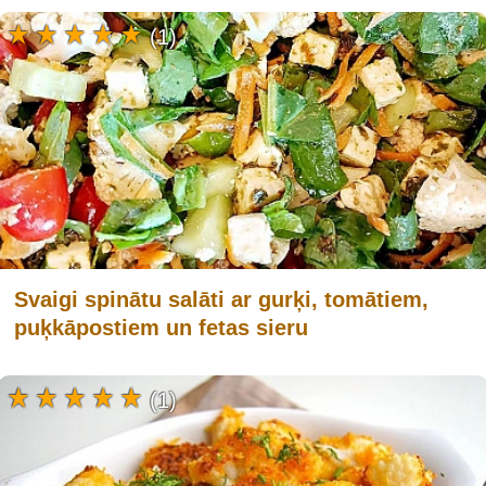
(1)
Svaigi spinātu salāti ar gurķi, tomātiem,
puķkāpostiem un fetas sieru
(1)