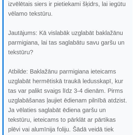
izvēlētais siers ir pietiekami šķidrs, lai iegūtu
vēlamo tekstūru.
Jautājums: Kā vislabāk uzglabāt baklažānu
parmigiana, lai tas saglabātu savu garšu un
tekstūru?
Atbilde: Baklažānu parmigiana ieteicams
uzglabāt hermētiskā traukā ledusskapī, kur
tas var palikt svaigs līdz 3-4 dienām. Pirms
uzglabāšanas ļaujiet ēdienam pilnībā atdzist.
Ja vēlaties saglabāt ēdiena garšu un
tekstūru, ieteicams to pārklāt ar pārtikas
plēvi vai alumīnija foliju. Šādā veidā tiek