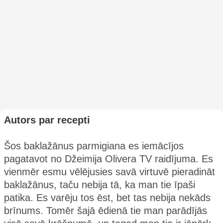
Autors par recepti
Šos baklažānus parmigiana es iemācījos
pagatavot no Džeimija Olivera TV raidījuma. Es
vienmēr esmu vēlējusies savā virtuvē pieradināt
baklažānus, taču nebija tā, ka man tie īpaši
patika. Es varēju tos ēst, bet tas nebija nekāds
brīnums. Tomēr šajā ēdienā tie man parādījās