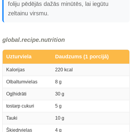
foliju pēdējās dažās minūtēs, lai iegūtu
zeltainu virsmu.
global.recipe.nutrition
Uzturviela
Daudzums (1 porcijā)
Kalorijas
220 kcal
Olbaltumvielas
8 g
Ogļhidrāti
30 g
tostarp cukuri
5 g
Tauki
10 g
Šķiedrvielas
4 g