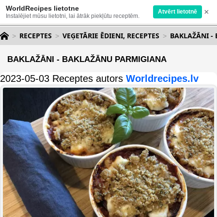
WorldRecipes lietotne
×
Atvērt lietotnē
Instalējiet mūsu lietotni, lai ātrāk piekļūtu receptēm.
RECEPTES
VEĢETĀRIE ĒDIENI, RECEPTES
BAKLAŽĀNI -
BAKLAŽĀNI - BAKLAŽĀNU PARMIGIANA
2023-05-03 Receptes autors
Worldrecipes.lv