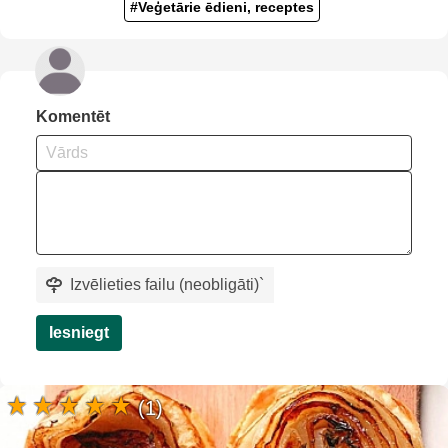
#Veģetārie ēdieni, receptes
Komentēt
Izvēlieties failu (neobligāti)
`
Iesniegt
(1)