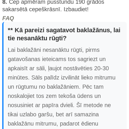
8.
Cep apmēram pusstundu 190 grādos
sakarsētā cepeškrāsnī. Izbaudiet!
FAQ
** Kā pareizi sagatavot baklažānus, lai
tie nesanāktu rūgti?
Lai baklažāni nesanāktu rūgti, pirms
gatavošanas ieteicams tos sagriezt un
apkaisīt ar sāli, ļaujot nostāvēties 20-30
minūtes. Sāls palīdz izvilināt lieko mitrumu
un rūgtumu no baklažāniem. Pēc tam
noskalojiet tos zem tekoša ūdens un
nosusiniet ar papīra dvieli. Šī metode ne
tikai uzlabo garšu, bet arī samazina
baklažānu mitrumu, padarot ēdienu