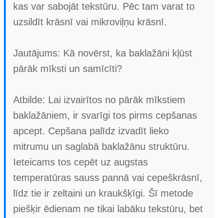
kas var sabojāt tekstūru. Pēc tam varat to
uzsildīt krāsnī vai mikroviļņu krāsnī.
Jautājums: Kā novērst, ka baklažāni kļūst
pārāk mīksti un samīcīti?
Atbilde: Lai izvairītos no pārāk mīkstiem
baklažāniem, ir svarīgi tos pirms cepšanas
apcept. Cepšana palīdz izvadīt lieko
mitrumu un saglabā baklažānu struktūru.
Ieteicams tos cepēt uz augstas
temperatūras sauss pannā vai cepeškrāsnī,
līdz tie ir zeltaini un kraukšķīgi. Šī metode
piešķir ēdienam ne tikai labāku tekstūru, bet