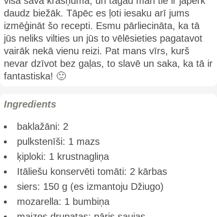
visā savā krāšņumā, un tagad man tie ir jāpērk
daudz biežāk. Tāpēc es ļoti iesaku arī jums
izmēģināt šo recepti. Esmu pārliecināta, ka tā
jūs neliks vilties un jūs to vēlēsieties pagatavot
vairāk nekā vienu reizi. Pat mans vīrs, kurš
nevar dzīvot bez gaļas, to slavē un saka, ka tā ir
fantastiska! 🙂
Ingredients
baklažāni: 2
pulkstenīši: 1 mazs
ķiploki: 1 krustnagliņa
Itāliešu konservēti tomāti: 2 kārbas
siers: 150 g (es izmantoju Džiugo)
mozarella: 1 bumbiņa
maizes drupatas: pāris saujas