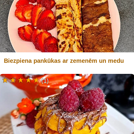
Biezpiena pankūkas ar zemenēm un medu
(1)