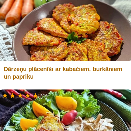
Dārzeņu plācenīši ar kabačiem, burkāniem
un papriku
(1)