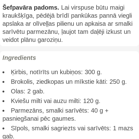
Šefpavāra padoms.
Lai virspuse būtu maigi
kraukšķīga, pēdējā brīdī pankūkas pannā viegli
apslaka ar olīveļļas pilienu un apkaisa ar smalki
sarīvētu parmezānu, ļaujot tam daļēji izkust un
veidot plānu garoziņu.
Ingredients
Ķirbis, notīrīts un kubiņos: 300 g.
Brokolis, ziedkopas un mīkstie kāti: 250 g.
Olas: 2 gab.
Kviešu milti vai auzu milti: 120 g.
Parmezāns, smalki sarīvēts: 40 g +
pasniegšanai pēc gaumes.
Sīpols, smalki sagriezts vai sarīvēts: 1 mazs
gab.