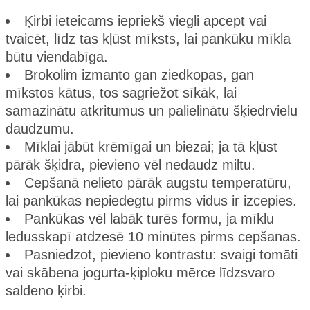
Ķirbi ieteicams iepriekš viegli apcept vai
tvaicēt, līdz tas kļūst mīksts, lai pankūku mīkla
būtu viendabīga.
Brokolim izmanto gan ziedkopas, gan
mīkstos kātus, tos sagriežot sīkāk, lai
samazinātu atkritumus un palielinātu šķiedrvielu
daudzumu.
Mīklai jābūt krēmīgai un biezai; ja tā kļūst
pārāk šķidra, pievieno vēl nedaudz miltu.
Cepšanā nelieto pārāk augstu temperatūru,
lai pankūkas nepiedegtu pirms vidus ir izcepies.
Pankūkas vēl labāk turēs formu, ja mīklu
ledusskapī atdzesē 10 minūtes pirms cepšanas.
Pasniedzot, pievieno kontrastu: svaigi tomāti
vai skābena jogurta-ķiploku mērce līdzsvaro
saldeno ķirbi.