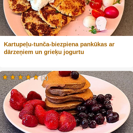
Kartupeļu-tunča-biezpiena pankūkas ar
dārzeņiem un grieķu jogurtu
(1)