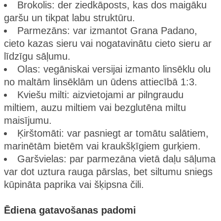
Brokolis: der ziedkāposts, kas dos maigāku
garšu un tikpat labu struktūru.
Parmezāns: var izmantot Grana Padano,
cieto kazas sieru vai nogatavinātu cieto sieru ar
līdzīgu sāļumu.
Olas: vegāniskai versijai izmanto linsēklu olu
no maltām linsēklām un ūdens attiecībā 1:3.
Kviešu milti: aizvietojami ar pilngraudu
miltiem, auzu miltiem vai bezglutēna miltu
maisījumu.
Ķirštomāti: var pasniegt ar tomātu salātiem,
marinētām bietēm vai kraukšķīgiem gurķiem.
Garšvielas: par parmezāna vietā daļu sāļuma
var dot uztura rauga pārslas, bet siltumu sniegs
kūpināta paprika vai šķipsna čili.
Ēdiena gatavošanas padomi