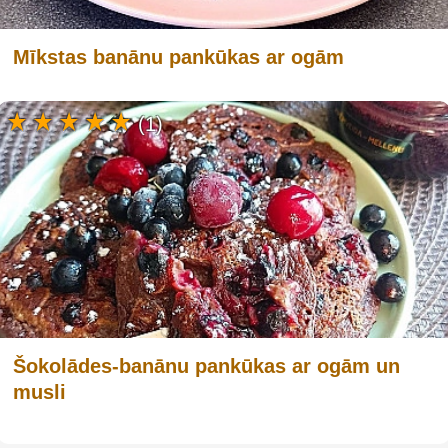
Mīkstas banānu pankūkas ar ogām
(1)
Šokolādes-banānu pankūkas ar ogām un
musli