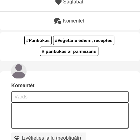
Saglabāt
Komentēt
#Pankūkas
#Veģetārie ēdieni, receptes
# pankūkas ar parmezānu
Komentēt
Izvēlieties failu (neobligāti)
`