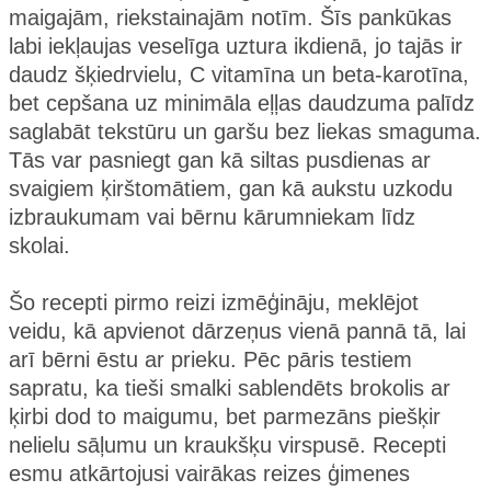
maigajām, riekstainajām notīm. Šīs pankūkas
labi iekļaujas veselīga uztura ikdienā, jo tajās ir
daudz šķiedrvielu, C vitamīna un beta-karotīna,
bet cepšana uz minimāla eļļas daudzuma palīdz
saglabāt tekstūru un garšu bez liekas smaguma.
Tās var pasniegt gan kā siltas pusdienas ar
svaigiem ķirštomātiem, gan kā aukstu uzkodu
izbraukumam vai bērnu kārumniekam līdz
skolai.
Šo recepti pirmo reizi izmēģināju, meklējot
veidu, kā apvienot dārzeņus vienā pannā tā, lai
arī bērni ēstu ar prieku. Pēc pāris testiem
sapratu, ka tieši smalki sablendēts brokolis ar
ķirbi dod to maigumu, bet parmezāns piešķir
nelielu sāļumu un kraukšķu virspusē. Recepti
esmu atkārtojusi vairākas reizes ģimenes