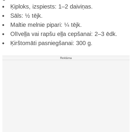
Ķiploks, izspiests: 1–2 daiviņas.
Sāls: ½ tējk.
Maltie melnie pipari: ¼ tējk.
Olīveļļa vai rapšu eļļa cepšanai: 2–3 ēdk.
Ķirštomāti pasniegšanai: 300 g.
Reklāma