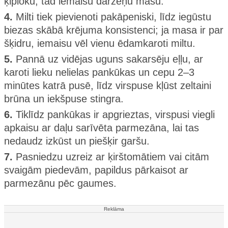
ķiploku, tad iemaisu dārzeņu masu.
4.
Milti tiek pievienoti pakāpeniski, līdz iegūstu
biezas skābā krējuma konsistenci; ja masa ir par
šķidru, iemaisu vēl vienu ēdamkaroti miltu.
5.
Pannā uz vidējas uguns sakarsēju eļļu, ar
karoti lieku nelielas pankūkas un cepu 2–3
minūtes katrā pusē, līdz virspuse kļūst zeltaini
brūna un iekšpuse stingra.
6.
Tiklīdz pankūkas ir apgrieztas, virspusi viegli
apkaisu ar daļu sarīvēta parmezāna, lai tas
nedaudz izkūst un piešķir garšu.
7.
Pasniedzu uzreiz ar ķirštomātiem vai citām
svaigām piedevām, papildus pārkaisot ar
parmezānu pēc gaumes.
Reklāma