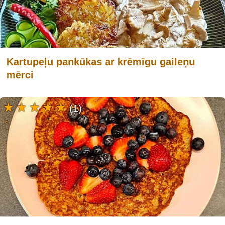
Kartupeļu pankūkas ar krēmīgu gaileņu
mērci
(1)