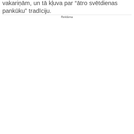
vakariņām, un tā kļuva par “ātro svētdienas
pankūku” tradīciju.
Reklāma