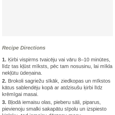
Recipe Directions
1.
Ķirbi vispirms tvaicēju vai vāru 8–10 minūtes,
līdz tas kļūst mīksts, pēc tam nosusinu, lai mīkla
nekļūtu ūdeņaina.
2.
Brokoli sagriežu sīkāk, ziedkopas un mīkstos
kātus sablendēju kopā ar atdzisušu ķirbi līdz
krēmīgai masai.
3.
Bļodā iemaisu olas, pieberu sāli, piparus,
pievienoju smalki sakapātu sīpolu un izspiesto