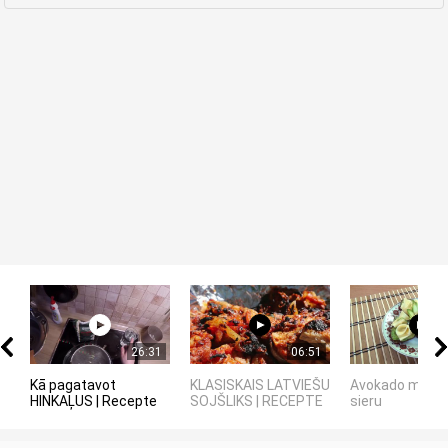
26:31
06:51
Kā pagatavot
KLASISKAIS LATVIEŠU
Avokado maizīt
HINKAĻUS | Recepte
SOJŠLIKS | RECEPTE
sieru