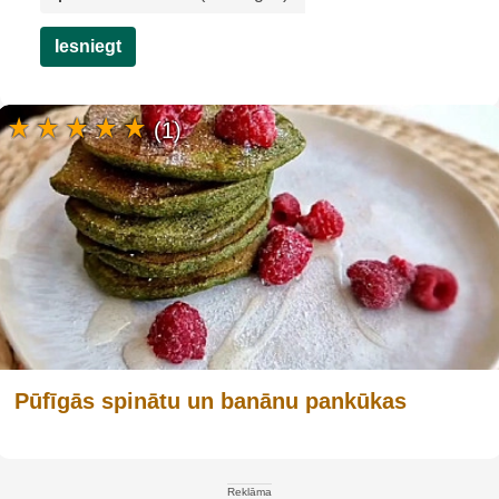
Iesniegt
(1)
Pūfīgās spinātu un banānu pankūkas
Reklāma