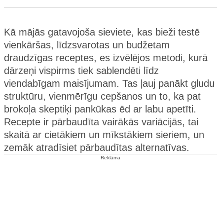
Kā mājās gatavojoša sieviete, kas bieži testē
vienkāršas, līdzsvarotas un budžetam
draudzīgas receptes, es izvēlējos metodi, kurā
dārzeņi vispirms tiek sablendēti līdz
viendabīgam maisījumam. Tas ļauj panākt gludu
struktūru, vienmērīgu cepšanos un to, ka pat
brokoļa skeptiķi pankūkas ēd ar labu apetīti.
Recepte ir pārbaudīta vairākās variācijās, tai
skaitā ar cietākiem un mīkstākiem sieriem, un
zemāk atradīsiet pārbaudītas alternatīvas.
Reklāma