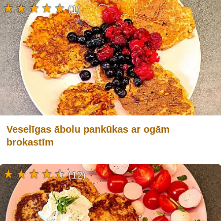
(1)
Veselīgas ābolu pankūkas ar ogām
brokastīm
(12)