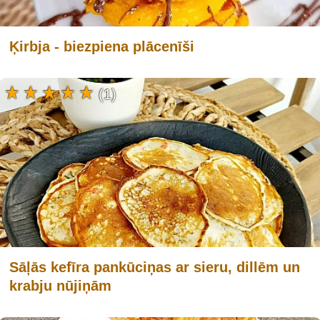
Ķirbja - biezpiena plācenīši
(1)
Sāļās kefīra pankūciņas ar sieru, dillēm un
krabju nūjiņām