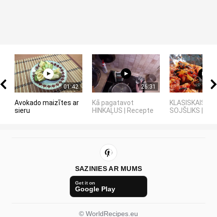
01:42
26:31
Avokado maizītes ar
Kā pagatavot
KLASISKAIS LA
sieru
HINKAĻUS | Recepte
SOJŠLIKS | RE
SAZINIES AR MUMS
Get it on
Google Play
© WorldRecipes.eu