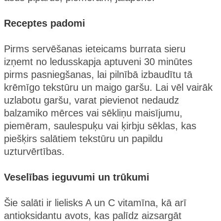
Receptes padomi
Pirms servēšanas ieteicams burrata sieru
izņemt no ledusskapja aptuveni 30 minūtes
pirms pasniegšanas, lai pilnībā izbaudītu tā
krēmīgo tekstūru un maigo garšu. Lai vēl vairāk
uzlabotu garšu, varat pievienot nedaudz
balzamiko mērces vai sēkliņu maisījumu,
piemēram, saulespuķu vai ķirbju sēklas, kas
piešķirs salātiem tekstūru un papildu
uzturvērtības.
Veselības ieguvumi un trūkumi
Šie salāti ir lielisks A un C vitamīna, kā arī
antioksidantu avots, kas palīdz aizsargāt