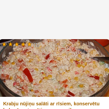
(1)
Krabju nūjiņu salāti ar rīsiem, konservētu