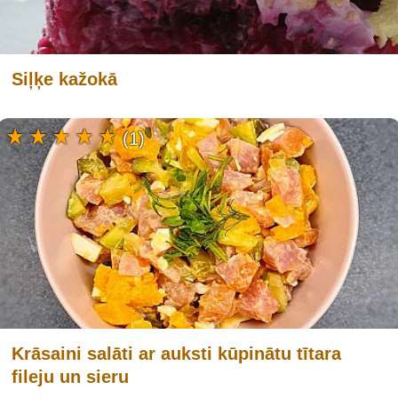
Siļķe kažokā
(1)
Krāsaini salāti ar auksti kūpinātu tītara
fileju un sieru