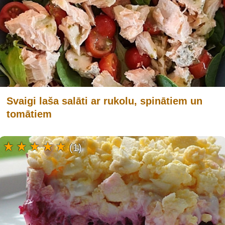
Svaigi laša salāti ar rukolu, spinātiem un
tomātiem
(1)