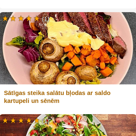
(1)
Sātīgas steika salātu bļodas ar saldo
kartupeli un sēnēm
(1)