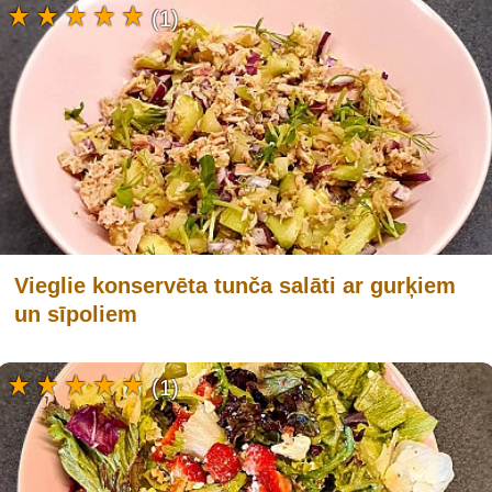
(1)
Vieglie konservēta tunča salāti ar gurķiem
un sīpoliem
(1)