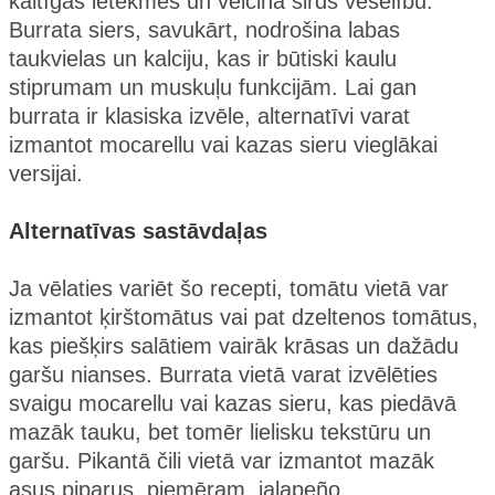
kaitīgās ietekmes un veicina sirds veselību.
Burrata siers, savukārt, nodrošina labas
taukvielas un kalciju, kas ir būtiski kaulu
stiprumam un muskuļu funkcijām. Lai gan
burrata ir klasiska izvēle, alternatīvi varat
izmantot mocarellu vai kazas sieru vieglākai
versijai.
Alternatīvas sastāvdaļas
Ja vēlaties variēt šo recepti, tomātu vietā var
izmantot ķirštomātus vai pat dzeltenos tomātus,
kas piešķirs salātiem vairāk krāsas un dažādu
garšu nianses. Burrata vietā varat izvēlēties
svaigu mocarellu vai kazas sieru, kas piedāvā
mazāk tauku, bet tomēr lielisku tekstūru un
garšu. Pikantā čili vietā var izmantot mazāk
asus piparus, piemēram, jalapeño.