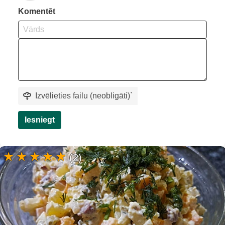
Komentēt
Izvēlieties failu (neobligāti)
`
Iesniegt
(2)