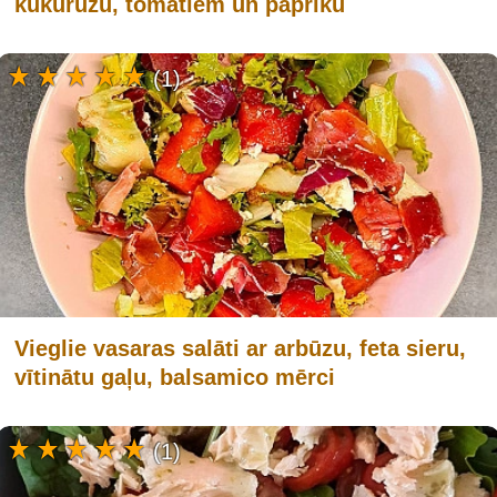
kukurūzu, tomātiem un papriku
(1)
Vieglie vasaras salāti ar arbūzu, feta sieru,
vītinātu gaļu, balsamico mērci
(1)