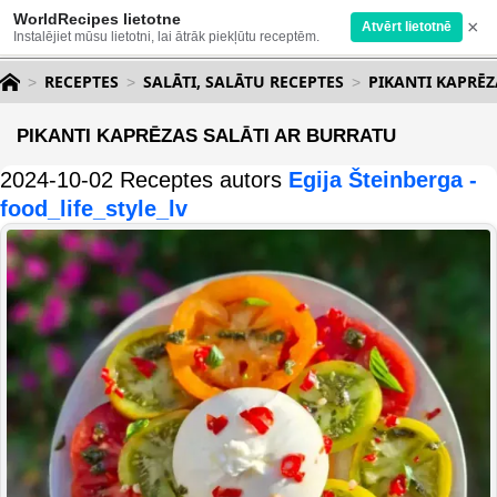
WorldRecipes lietotne
×
Atvērt lietotnē
Instalējiet mūsu lietotni, lai ātrāk piekļūtu receptēm.
RECEPTES
SALĀTI, SALĀTU RECEPTES
PIKANTI KAPRĒZ
PIKANTI KAPRĒZAS SALĀTI AR BURRATU
2024-10-02 Receptes autors
Egija Šteinberga -
food_life_style_lv