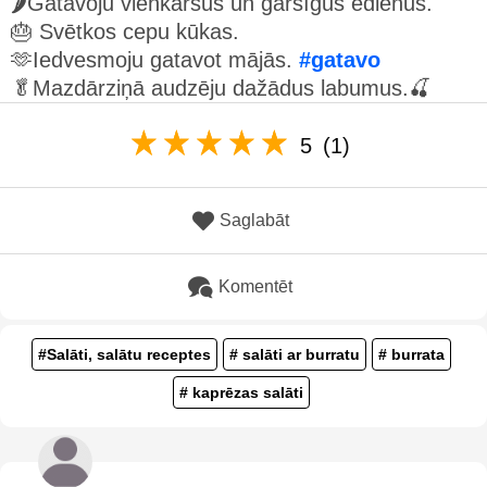
🌶Gatavoju vienkāršus un garšīgus ēdienus.
🎂 Svētkos cepu kūkas.
🫶Iedvesmoju gatavot mājās.
#gatavo
🥬Mazdārziņā audzēju dažādus labumus.🍒
5
(1)
Saglabāt
Komentēt
#Salāti, salātu receptes
# salāti ar burratu
# burrata
# kaprēzas salāti