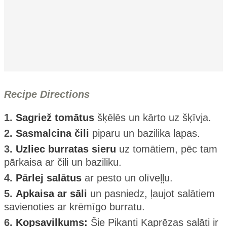
Recipe Directions
1.
Sagriež tomātus
šķēlēs un kārto uz šķīvja.
2.
Sasmalcina čili
piparu un bazilika lapas.
3.
Uzliec burratas sieru
uz tomātiem, pēc tam
pārkaisa ar čili un baziliku.
4.
Pārlej salātus
ar pesto un olīveļļu.
5.
Apkaisa ar sāli
un pasniedz, ļaujot salātiem
savienoties ar krēmīgo burratu.
6.
Kopsavilkums:
Šie Pikanti Kaprēzas salāti ir