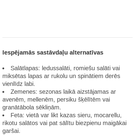
Iespējamās sastāvdaļu alternatīvas
Salātlapas: ledussalāti, romiešu salāti vai
miksētas lapas ar rukolu un spinātiem derēs
vienlīdz labi.
Zemenes: sezonas laikā aizstājamas ar
avenēm, mellenēm, persiku šķēlītēm vai
granātābola sēkliņām.
Feta: vietā var likt kazas sieru, mocarellu,
rikotu salātos vai pat sālītu biezpienu maigākai
garšai.