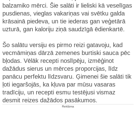
balzamiko mērci. Šie salāti ir lieliski kā veselīgas
pusdienas, vieglas vakariņas vai svētku galda
krāsainā piedeva, un tie iederas gan veģetārā
uzturā, gan kaloriju ziņā saudzīgā ēdienkartē.
Šo salātu versiju es pirmo reizi gatavoju, kad
vecmāmiņas dārzā zemenes burtiski sauca pēc
bļodas. Vēlāk recepti noslīpēju, izmēģinot
dažādus sierus un mērces proporcijas, līdz
panācu perfektu līdzsvaru. Ģimenei šie salāti tik
ļoti iegaršojās, ka kļuva par mūsu vasaras
tradīciju, un recepti esmu testējusi vismaz
desmit reizes dažādos pasākumos.
Reklāma