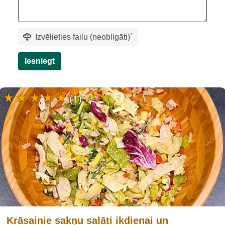
Izvēlieties failu (neobligāti)
`
Iesniegt
(1)
Krāsainie sakņu salāti ikdienai un