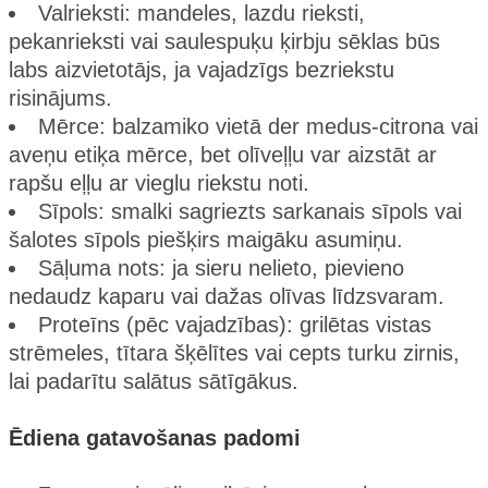
Valrieksti: mandeles, lazdu rieksti,
pekanrieksti vai saulespuķu ķirbju sēklas būs
labs aizvietotājs, ja vajadzīgs bezriekstu
risinājums.
Mērce: balzamiko vietā der medus-citrona vai
aveņu etiķa mērce, bet olīveļļu var aizstāt ar
rapšu eļļu ar vieglu riekstu noti.
Sīpols: smalki sagriezts sarkanais sīpols vai
šalotes sīpols piešķirs maigāku asumiņu.
Sāļuma nots: ja sieru nelieto, pievieno
nedaudz kaparu vai dažas olīvas līdzsvaram.
Proteīns (pēc vajadzības): grilētas vistas
strēmeles, tītara šķēlītes vai cepts turku zirnis,
lai padarītu salātus sātīgākus.
Ēdiena gatavošanas padomi