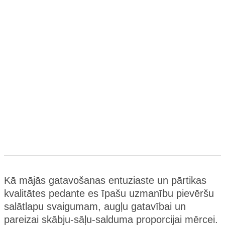
Kā mājās gatavošanas entuziaste un pārtikas
kvalitātes pedante es īpašu uzmanību pievēršu
salātlapu svaigumam, augļu gatavībai un
pareizai skābju-sāļu-salduma proporcijai mērcei.