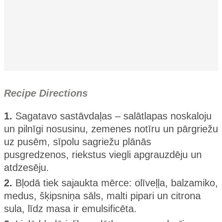
Recipe Directions
1.
Sagatavo sastāvdaļas – salātlapas noskaloju
un pilnīgi nosusinu, zemenes notīru un pārgriežu
uz pusēm, sīpolu sagriežu plānās
pusgredzenos, riekstus viegli apgrauzdēju un
atdzesēju.
2.
Bļodā tiek sajaukta mērce: olīveļļa, balzamiko,
medus, šķipsniņa sāls, malti pipari un citrona
sula, līdz masa ir emulsificēta.