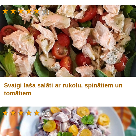
(1)
Svaigi laša salāti ar rukolu, spinātiem un
tomātiem
(1)