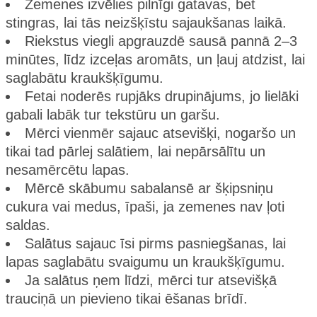
Zemenes izvēlies pilnīgi gatavas, bet
stingras, lai tās neizšķīstu sajaukšanas laikā.
Riekstus viegli apgrauzdē sausā pannā 2–3
minūtes, līdz izceļas aromāts, un ļauj atdzist, lai
saglabātu kraukšķīgumu.
Fetai noderēs rupjāks drupinājums, jo lielāki
gabali labāk tur tekstūru un garšu.
Mērci vienmēr sajauc atsevišķi, nogaršo un
tikai tad pārlej salātiem, lai nepārsālītu un
nesamērcētu lapas.
Mērcē skābumu sabalansē ar šķipsniņu
cukura vai medus, īpaši, ja zemenes nav ļoti
saldas.
Salātus sajauc īsi pirms pasniegšanas, lai
lapas saglabātu svaigumu un kraukšķīgumu.
Ja salātus ņem līdzi, mērci tur atsevišķā
trauciņā un pievieno tikai ēšanas brīdī.