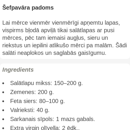
Šefpavāra padoms
Lai mērce vienmēr vienmērīgi apņemtu lapas,
vispirms bļodā apviļā tikai salātlapas ar pusi
mērces, pēc tam iemaisi augļus, sieru un
riekstus un iepilini atlikušo mērci pa malām. Šādi
salāti neaplokos un saglabās gaisīgumu.
Ingredients
Salātlapu mikss: 150–200 g.
Zemenes: 200 g.
Feta siers: 80–100 g.
Valrieksti: 40 g.
Sarkanais sīpols: 1 mazs gabals.
Extra virgin olīveļļa: 2 ēdk..