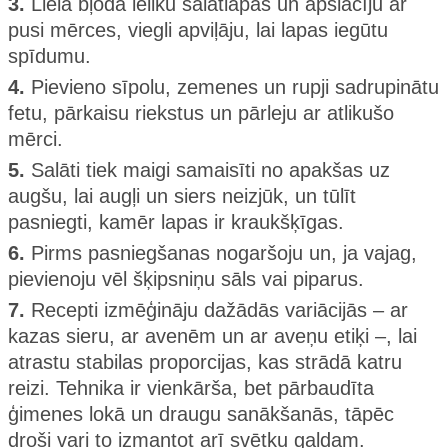
3.
Lielā bļodā ieliku salātlapas un apslacīju ar
pusi mērces, viegli apviļāju, lai lapas iegūtu
spīdumu.
4.
Pievieno sīpolu, zemenes un rupji sadrupinātu
fetu, pārkaisu riekstus un pārleju ar atlikušo
mērci.
5.
Salāti tiek maigi samaisīti no apakšas uz
augšu, lai augļi un siers neizjūk, un tūlīt
pasniegti, kamēr lapas ir kraukšķīgas.
6.
Pirms pasniegšanas nogaršoju un, ja vajag,
pievienoju vēl šķipsniņu sāls vai piparus.
7.
Recepti izmēģināju dažādās variācijās – ar
kazas sieru, ar avenēm un ar aveņu etiķi –, lai
atrastu stabilas proporcijas, kas strādā katru
reizi. Tehnika ir vienkārša, bet pārbaudīta
ģimenes lokā un draugu sanākšanās, tāpēc
droši vari to izmantot arī svētku galdam.