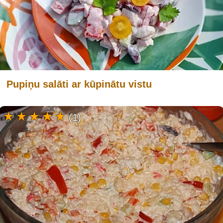
Pupiņu salāti ar kūpinātu vistu
(1)