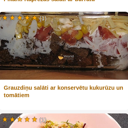
(1)
Grauzdiņu salāti ar konservētu kukurūzu un
tomātiem
(1)