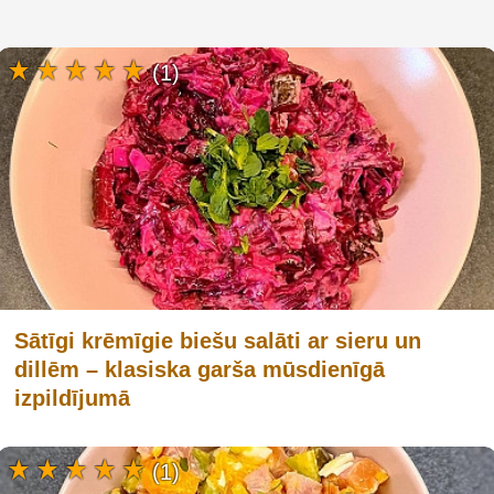
(1)
Sātīgi krēmīgie biešu salāti ar sieru un
dillēm – klasiska garša mūsdienīgā
izpildījumā
(1)