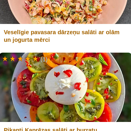
Veselīgie pavasara dārzeņu salāti ar olām
un jogurta mērci
(1)
Pikanti Kaprēzas salāti ar burratu