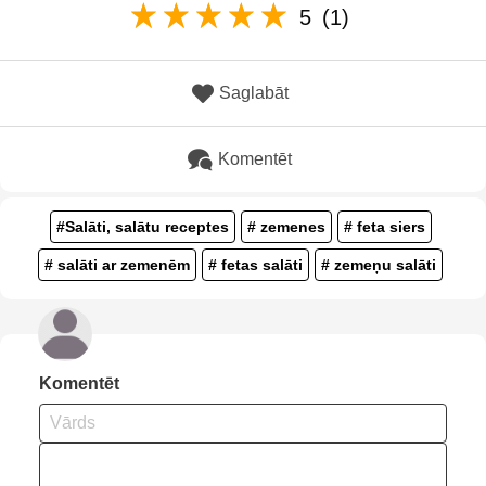
5
(1)
Saglabāt
Komentēt
#Salāti, salātu receptes
# zemenes
# feta siers
# salāti ar zemenēm
# fetas salāti
# zemeņu salāti
Komentēt