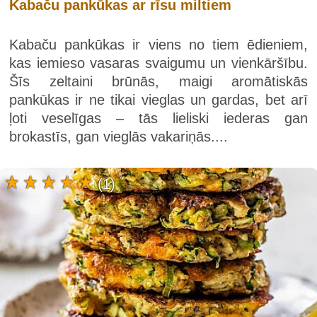
Kabaču pankūkas ar rīsu miltiem
Kabaču pankūkas ir viens no tiem ēdieniem,
kas iemieso vasaras svaigumu un vienkāršību.
Šīs zeltaini brūnās, maigi aromātiskās
pankūkas ir ne tikai vieglas un gardas, bet arī
ļoti veselīgas – tās lieliski iederas gan
brokastīs, gan vieglās vakariņās....
(1)