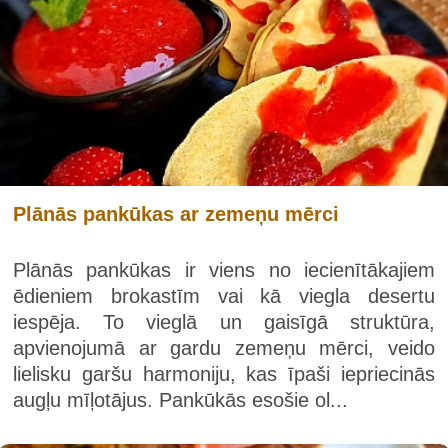
Plānās pankūkas ar zemeņu mērci
Plānās pankūkas ir viens no iecienītākajiem
ēdieniem brokastīm vai kā viegla desertu
iespēja. To vieglā un gaisīgā struktūra,
apvienojumā ar gardu zemeņu mērci, veido
lielisku garšu harmoniju, kas īpaši iepriecinās
augļu mīļotājus. Pankūkās esošie ol...