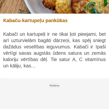
Kabaču-kartupeļu pankūkas
Kabači un kartupeļi ir ne tikai ļoti pieejami, bet
arī uzturvielām bagāti dārzeņi, kas spēj sniegt
dažādus veselības ieguvumus. Kabači ir īpaši
vērtīgi savas augstās ūdens satura un zemās
kaloriju vērtības dēļ. Tie satur A, C vitamīnus
un kāliju, kas...
Reklāma