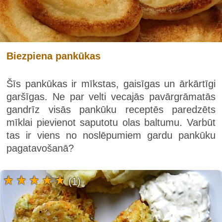
Biezpiena pankūkas
Šīs pankūkas ir mīkstas, gaisīgas un ārkārtīgi
garšīgas. Ne par velti vecajās pavārgrāmatās
gandrīz visās pankūku receptēs paredzēts
mīklai pievienot saputotu olas baltumu. Varbūt
tas ir viens no noslēpumiem gardu pankūku
pagatavošanā?
(1)