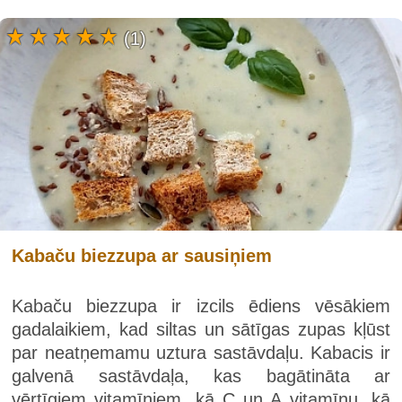
(1)
Kabaču biezzupa ar sausiņiem
Kabaču biezzupa ir izcils ēdiens vēsākiem
gadalaikiem, kad siltas un sātīgas zupas kļūst
par neatņemamu uztura sastāvdaļu. Kabacis ir
galvenā sastāvdaļa, kas bagātināta ar
vērtīgiem vitamīniem, kā C un A vitamīnu, kā