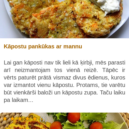
Kāpostu pankūkas ar mannu
Lai gan kāposti nav tik lieli kā ķirbji, mēs parasti
arī neizmantojam tos vienā reizē. Tāpēc ir
vērts paturēt prātā vismaz divus ēdienus, kuros
var izmantot vienu kāpostu. Protams, tie varētu
būt vienkārši baloži un kāpostu zupa. Taču laiku
pa laikam...
(1)