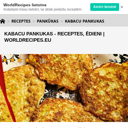
WorldRecipes lietotne
×
Atvērt lietotnē
Instalējiet mūsu lietotni, lai ātrāk piekļūtu receptēm.
RECEPTES
PANKŪKAS
KABACU PANKUKAS
KABACU PANKUKAS - RECEPTES, ĒDIENI |
WORLDRECIPES.EU
(1)