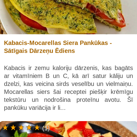
Kabacis-Mocarellas Siera Pankūkas -
Sātīgais Dārzeņu Ēdiens
Kabacis ir zemu kaloriju dārzenis, kas bagāts
ar vitamīniem B un C, kā arī satur kāliju un
dzelzi, kas veicina sirds veselību un vielmaiņu.
Mocarellas siers šai receptei piešķir krēmīgu
tekstūru un nodrošina proteīnu avotu. Šī
pankūku variācija ir li...
(1)