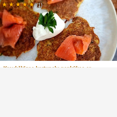
(1)
Kraukšķīgas kartupeļu pankūkas ar
selerijas sakni un kūpinātu foreli
Kartupeļu pankūkas ir tradicionāls un vienkārši
pagatavojams ēdiens, kuru var pielāgot
dažādām garšas vēlmēm. Kartupeļi, kā galvenā
sastāvdaļa, ir būtisks ogļhidrātu avots, kas
nodrošina enerģiju ķermenim visas dienas