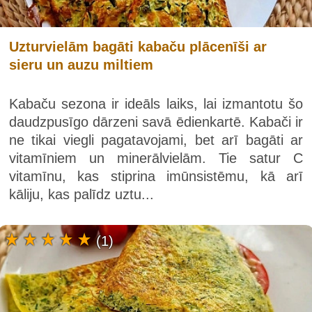
Uzturvielām bagāti kabaču plācenīši ar
sieru un auzu miltiem
Kabaču sezona ir ideāls laiks, lai izmantotu šo
daudzpusīgo dārzeni savā ēdienkartē. Kabači ir
ne tikai viegli pagatavojami, bet arī bagāti ar
vitamīniem un minerālvielām. Tie satur C
vitamīnu, kas stiprina imūnsistēmu, kā arī
kāliju, kas palīdz uztu...
(1)