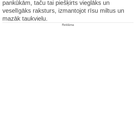
pankūkām, taču tai piešķirts vieglāks un
veselīgāks raksturs, izmantojot rīsu miltus un
mazāk taukvielu.
Reklāma