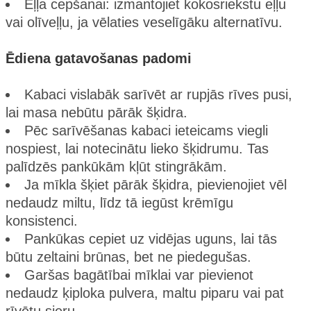
Eļļa cepšanai: izmantojiet kokosriekstu eļļu
vai olīveļļu, ja vēlaties veselīgāku alternatīvu.
Ēdiena gatavošanas padomi
Kabaci vislabāk sarīvēt ar rupjās rīves pusi,
lai masa nebūtu pārāk šķidra.
Pēc sarīvēšanas kabaci ieteicams viegli
nospiest, lai notecinātu lieko šķidrumu. Tas
palīdzēs pankūkām kļūt stingrākām.
Ja mīkla šķiet pārāk šķidra, pievienojiet vēl
nedaudz miltu, līdz tā iegūst krēmīgu
konsistenci.
Pankūkas cepiet uz vidējas uguns, lai tās
būtu zeltaini brūnas, bet ne piedegušas.
Garšas bagātībai mīklai var pievienot
nedaudz ķiploka pulvera, maltu piparu vai pat
rīvētu sieru.