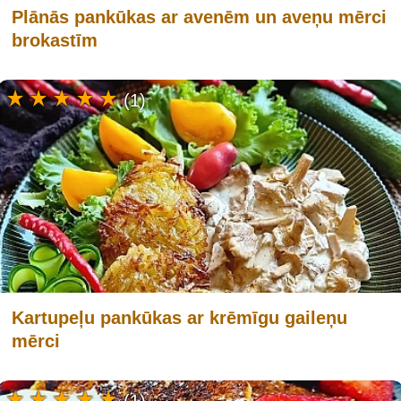
Plānās pankūkas ar avenēm un aveņu mērci
brokastīm
(1)
Kartupeļu pankūkas ar krēmīgu gaileņu
mērci
(1)