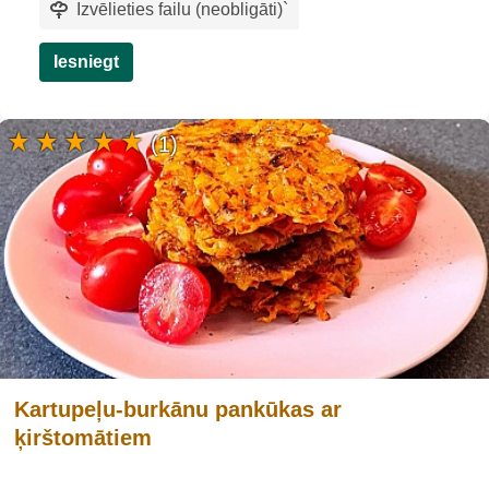
Izvēlieties failu (neobligāti)
`
Iesniegt
(1)
Kartupeļu-burkānu pankūkas ar
ķirštomātiem