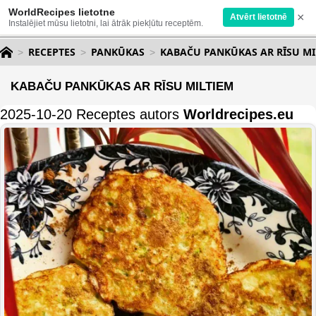
WorldRecipes lietotne
×
Atvērt lietotnē
Instalējiet mūsu lietotni, lai ātrāk piekļūtu receptēm.
RECEPTES
PANKŪKAS
KABAČU PANKŪKAS AR RĪSU MI
KABAČU PANKŪKAS AR RĪSU MILTIEM
2025-10-20 Receptes autors
Worldrecipes.eu