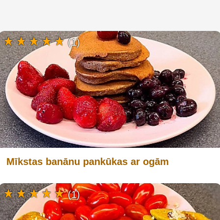
(1)
Mīkstas banānu pankūkas ar ogām
(1)