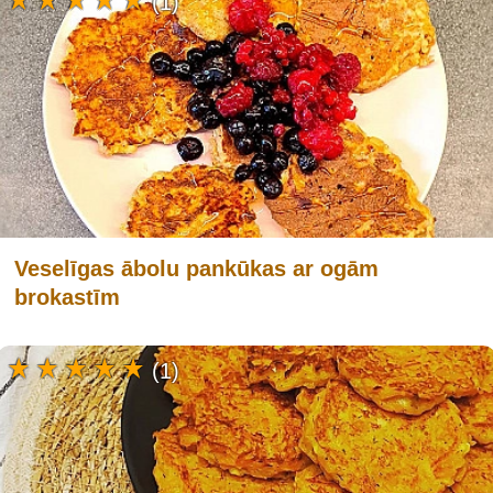
(1)
Veselīgas ābolu pankūkas ar ogām
brokastīm
(1)