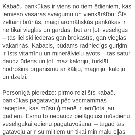
Kabaču pankūkas ir viens no tiem ēdieniem, kas
iemieso vasaras svaigumu un vienkāršību. Šīs
zeltaini brūnās, maigi aromātiskās pankūkas ir
ne tikai vieglas un gardas, bet arī ļoti veselīgas
– tās lieliski iederas gan brokastīs, gan vieglās
vakariņās. Kabacis, būdams radniecīgs gurķim,
ir īsts vitamīnu un minerālvielu avots – tas satur
daudz ūdens un ļoti maz kaloriju, turklāt
nodrošina organismu ar kāliju, magniju, kalciju
un dzelzi.
Personīgā pieredze: pirmo reizi šīs kabaču
pankūkas pagatavoju pēc vecmammas
receptes, kas mūsu ģimenē ir iemīļota jau
gadiem. Esmu to nedaudz pielāgojusi mūsdienu
veselīgākai ēdienu pagatavošanai – tagad tās
gatavoju ar rīsu miltiem un tikai minimālu eļļas