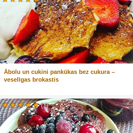
Ābolu un cukini pankūkas bez cukura –
veselīgas brokastis
(1)