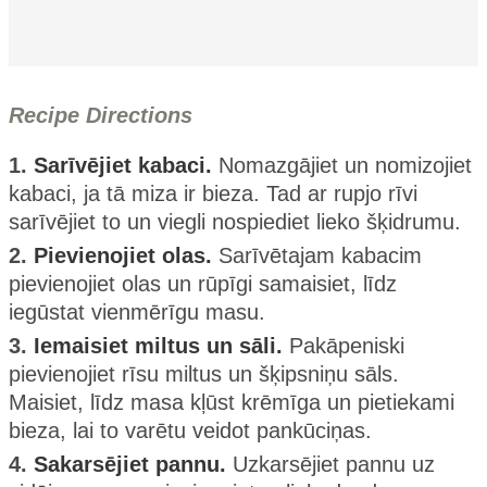
Recipe Directions
1.
Sarīvējiet kabaci.
Nomazgājiet un nomizojiet
kabaci, ja tā miza ir bieza. Tad ar rupjo rīvi
sarīvējiet to un viegli nospiediet lieko šķidrumu.
2.
Pievienojiet olas.
Sarīvētajam kabacim
pievienojiet olas un rūpīgi samaisiet, līdz
iegūstat vienmērīgu masu.
3.
Iemaisiet miltus un sāli.
Pakāpeniski
pievienojiet rīsu miltus un šķipsniņu sāls.
Maisiet, līdz masa kļūst krēmīga un pietiekami
bieza, lai to varētu veidot pankūciņas.
4.
Sakarsējiet pannu.
Uzkarsējiet pannu uz