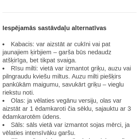
Iespējamās sastāvdaļu alternatīvas
Kabacis: var aizstāt ar cukīni vai pat
jaunajiem ķirbjiem – garša būs nedaudz
atšķirīga, bet tikpat svaiga.
Rīsu milti: vietā var izmantot griķu, auzu vai
pilngraudu kviešu miltus. Auzu milti piešķirs
pankūkām maigumu, savukārt griķu – vieglu
riekstu noti.
Olas: ja vēlaties vegānu versiju, olas var
aizstāt ar 1 ēdamkaroti čia sēklu, sajauktu ar 3
ēdamkarotēm ūdens.
Sāls: sāls vietā var izmantot sojas mērci, ja
vēlaties intensīvāku garšu.