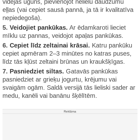
vidējas uguns, pievienojot nelielu daudzumu
eļļas (vai cepiet sausā pannā, ja tā ir kvalitatīva
nepiedegoša).
5.
Veidojiet pankūkas.
Ar ēdamkaroti lieciet
mīklu uz pannas, veidojot apaļas pankūkas.
6.
Cepiet līdz zeltainai krāsai.
Katru pankūku
cepiet apmēram 2–3 minūtes no katras puses,
līdz tās kļūst zeltaini brūnas un kraukšķīgas.
7.
Pasniedziet siltas.
Gatavās pankūkas
pasniedziet ar grieķu jogurtu, krējumu vai
svaigām ogām. Saldā versijā tās lieliski sader ar
medu, kanēli vai banānu šķēlītēm.
Reklāma