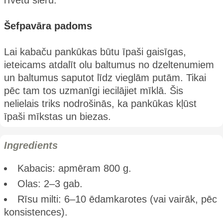
Šefpavāra padoms
Lai kabaču pankūkas būtu īpaši gaisīgas,
ieteicams atdalīt olu baltumus no dzeltenumiem
un baltumus saputot līdz vieglām putām. Tikai
pēc tam tos uzmanīgi iecilājiet mīklā. Šis
nelielais triks nodrošinās, ka pankūkas kļūst
īpaši mīkstas un biezas.
Ingredients
Kabacis: apmēram 800 g.
Olas: 2–3 gab.
Rīsu milti: 6–10 ēdamkarotes (vai vairāk, pēc
konsistences).