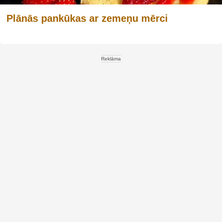
Plānās pankūkas ar zemeņu mērci
Reklāma