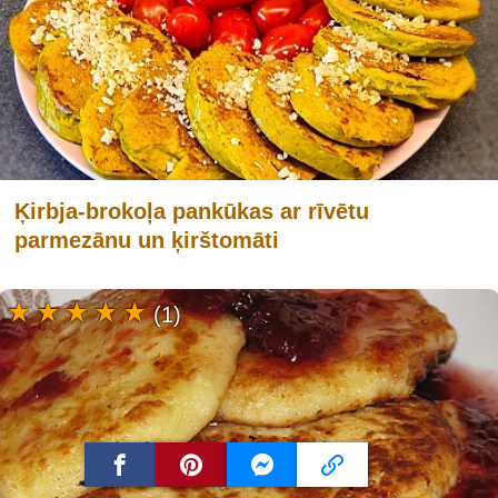
Ķirbja-brokoļa pankūkas ar rīvētu
parmezānu un ķirštomāti
(1)