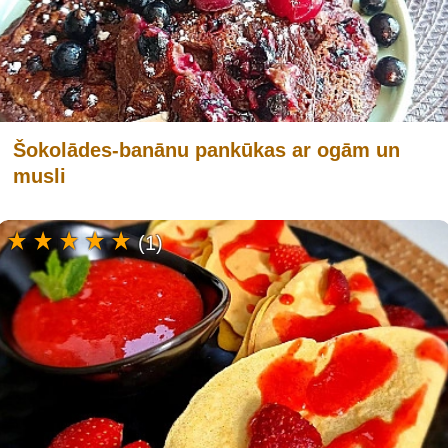
Šokolādes-banānu pankūkas ar ogām un
musli
(1)