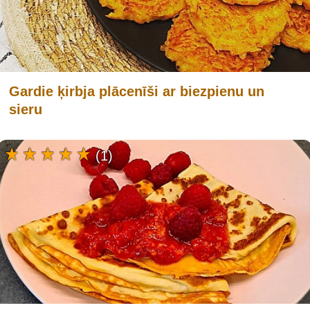
Gardie ķirbja plācenīši ar biezpienu un
sieru
(1)