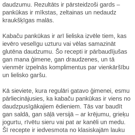
daudzumu. Rezultāts ir pārsteidzoši gards –
pankūkas ir mīkstas, zeltainas un nedaudz
kraukšķīgas malās.
Kabaču pankūkas ir arī lieliska izvēle tiem, kas
ievēro veselīgu uzturu vai vēlas samazināt
glutēna daudzumu. Šo recepti ir pārbaudījušas
gan mana ģimene, gan draudzenes, un tā
vienmēr izpelnās komplimentus par vienkāršību
un lielisko garšu.
Kā sieviete, kura regulāri gatavo ģimenei, esmu
pārliecinājusies, ka kabaču pankūkas ir viens no
daudzpusīgākajiem ēdieniem. Tās var baudīt
gan saldā, gan sāļā versijā – ar krējumu, grieķu
jogurtu, rīvētu sieru vai pat ar kanēli un medu.
Šī recepte ir iedvesmota no klasiskajām lauku