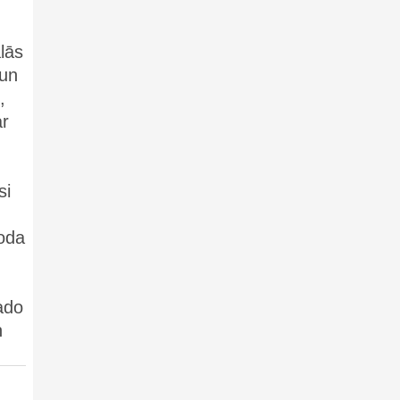
lās
 un
,
ar
si
ļoda
ado
n