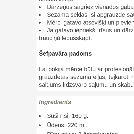
Dārzeņus sagriez vienādos gabal
Sezama sēklas īsi apgrauzdē saus
Mērci gatavo atsevišķi un pievie
Ja gatavo iepriekš, rīsus un dārz
trauciņā ledusskapī.
Šefpavāra padoms
Lai pokija mērce būtu ar profesionāl
grauzdētās sezama eļļas, tējkaroti 
saldums līdzsvaro sāļumu un skābumu
Ingredients
Suši rīsi: 160 g.
Ūdens: 220 ml.