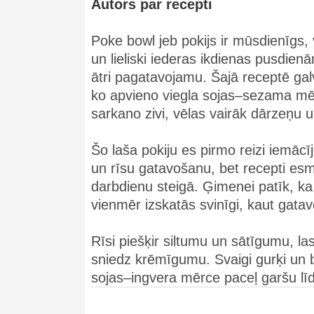
Autors par recepti
Poke bowl jeb pokijs ir mūsdienīgs,
un lieliski iederas ikdienas pusdien
ātri pagatavojamu. Šajā receptē gal
ko apvieno viegla sojas–sezama mērce
sarkano zivi, vēlas vairāk dārzeņu 
Šo laša pokiju es pirmo reizi iemāc
un rīsu gatavošanu, bet recepti esmu
darbdienu steigā. Ģimenei patīk, ka 
vienmēr izskatās svinīgi, kaut gata
Rīsi piešķir siltumu un sātīgumu, l
sniedz krēmīgumu. Svaigi gurķi un 
sojas–ingvera mērce paceļ garšu līdz