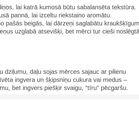
iņos, lai katrā kumosā būtu sabalansēta tekstūra.
ā pannā, lai izceltu riekstaino aromātu.
no pašās beigās, lai dārzeņi saglabātu kraukšķīgu
eņus uzglabā atsevišķi, bet mērci tur cieši noslēgt
u dziļumu, daļu sojas mērces sajauc ar pilienu
rīvēta ingvera un šķipsniņu cukura vai medus –
, bet ingvers piešķir svaigu, “tīru” pēcgaršu.