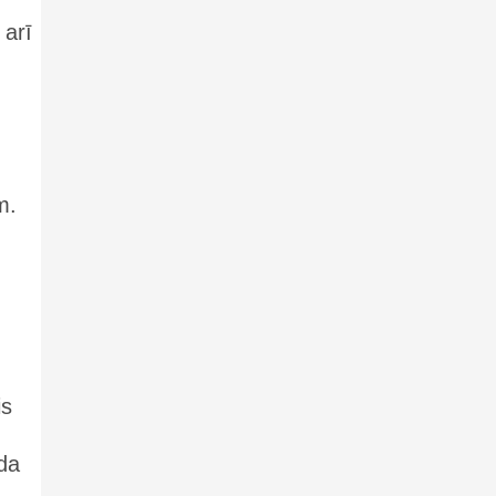
 arī
m.
is
oda