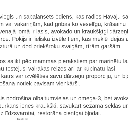
 viegls un sabalansēts ēdiens, kas radies Havaju sa
ām vai vakariņām, kad gribas ko veselīgu, krāsainu
venajā lomā ir lasis, avokado un kraukšķīgi dārzeņi
. Pokijs ir lieliska izvēle tiem, kas meklē idejas 
uzturā un dod priekšroku svaigām, tīrām garšām.
ījos salikt pēc mammas pierakstiem par marinētu la
 testējusi vairākas reizes arī ar kūpinātu lasi
katrs var izvēlēties savu dārzeņu proporciju, un b
vošana notiek pavisam vienkārši.
asis nodrošina olbaltumvielas un omega-3, bet avok
burkāns ienes kraukšķi, savukārt sezama sēklas u
 līdzsvarotai, restorāna cienīgai bļodai.
Reklāma