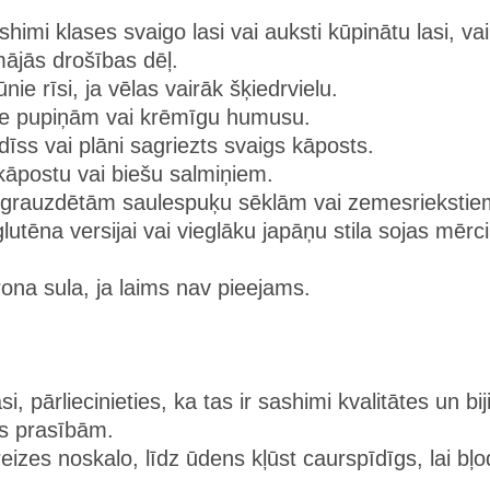
shimi klases svaigo lasi vai auksti kūpinātu lasi, vai
mājās drošības dēļ.
ūnie rīsi, ja vēlas vairāk šķiedrvielu.
me pupiņām vai krēmīgu humusu.
dīss vai plāni sagriezts svaigs kāposts.
kāpostu vai biešu salmiņiem.
 grauzdētām saulespuķu sēklām vai zemesriekstie
lutēna versijai vai vieglāku japāņu stila sojas mērci
trona sula, ja laims nav pieejams.
, pārliecinieties, ka tas ir sashimi kvalitātes un bij
as prasībām.
izes noskalo, līdz ūdens kļūst caurspīdīgs, lai bļ