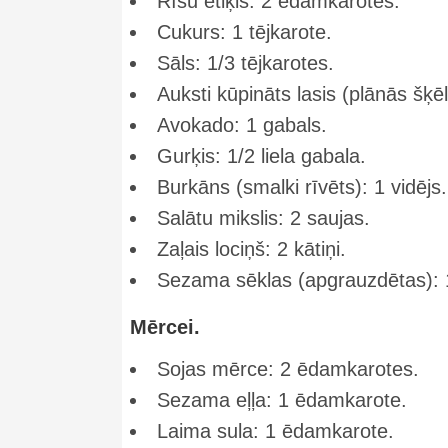
Rīsu etiķis: 2 ēdamkarotes.
Cukurs: 1 tējkarote.
Sāls: 1/3 tējkarotes.
Auksti kūpināts lasis (plānās šķē
Avokado: 1 gabals.
Gurķis: 1/2 liela gabala.
Burkāns (smalki rīvēts): 1 vidējs.
Salātu mikslis: 2 saujas.
Zaļais lociņš: 2 kātiņi.
Sezama sēklas (apgrauzdētas): 
Mērcei.
Sojas mērce: 2 ēdamkarotes.
Sezama eļļa: 1 ēdamkarote.
Laima sula: 1 ēdamkarote.