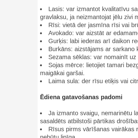
Lasis: var izmantot kvalitatīvu sa
gravlaksu, ja neizmantojat jēlu zivi 
Rīsi: vietā der jasmīna rīsi vai br
Avokado: var aizstāt ar edama
Gurķis: labi iederas arī daikon re
Burkāns: aizstājams ar sarkano 
Sezama sēklas: var nomainīt uz
Sojas mērce: lietojiet tamari bezg
maigākai garšai.
Laima sula: der rīsu etiķis vai ci
Ēdiena gatavošanas padomi
Ja izmanto svaigu, nemarinētu lasi
sasaldēts atbilstoši pārtikas drošīb
Rīsus pirms vārīšanas vairākas re
nebūtu lipīga.