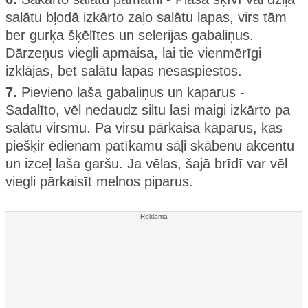
salātu bļodā izkārto zaļo salātu lapas, virs tām
ber gurķa šķēlītes un selerijas gabaliņus.
Dārzeņus viegli apmaisa, lai tie vienmērīgi
izklājas, bet salātu lapas nesaspiestos.
7.
Pievieno laša gabaliņus un kaparus -
Sadalīto, vēl nedaudz siltu lasi maigi izkārto pa
salātu virsmu. Pa virsu pārkaisa kaparus, kas
piešķir ēdienam patīkamu sāļi skābenu akcentu
un izceļ laša garšu. Ja vēlas, šajā brīdī var vēl
viegli pārkaisīt melnos piparus.
Reklāma