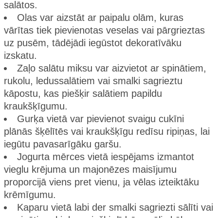
salātos.
Olas var aizstāt ar paipalu olām, kuras
vārītas tiek pievienotas veselas vai pārgrieztas
uz pusēm, tādējādi iegūstot dekoratīvāku
izskatu.
Zaļo salātu miksu var aizvietot ar spinātiem,
rukolu, ledussalātiem vai smalki sagrieztu
kāpostu, kas piešķir salātiem papildu
kraukšķīgumu.
Gurķa vietā var pievienot svaigu cukīni
plānās šķēlītēs vai kraukšķīgu redīsu ripiņas, lai
iegūtu pavasarīgāku garšu.
Jogurta mērces vietā iespējams izmantot
vieglu krējuma un majonēzes maisījumu
proporcijā viens pret vienu, ja vēlas izteiktāku
krēmīgumu.
Kaparu vietā labi der smalki sagriezti sālīti vai