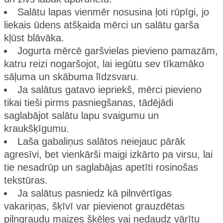
Salātu lapas vienmēr nosusina ļoti rūpīgi, jo
liekais ūdens atšķaida mērci un salātu garša
kļūst blāvāka.
Jogurta mērcē garšvielas pievieno pamazām,
katru reizi nogaršojot, lai iegūtu sev tīkamāko
sāļuma un skābuma līdzsvaru.
Ja salātus gatavo iepriekš, mērci pievieno
tikai tieši pirms pasniegšanas, tādējādi
saglabājot salātu lapu svaigumu un
kraukšķīgumu.
Laša gabaliņus salātos neiejauc pārāk
agresīvi, bet vienkārši maigi izkārto pa virsu, lai
tie nesadrūp un saglabājas apetīti rosinošas
tekstūras.
Ja salātus pasniedz kā pilnvērtīgas
vakariņas, šķīvī var pievienot grauzdētas
pilngraudu maizes šķēles vai nedaudz vārītu