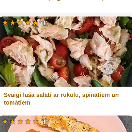
(1)
Svaigi laša salāti ar rukolu, spinātiem un
tomātiem
(1)