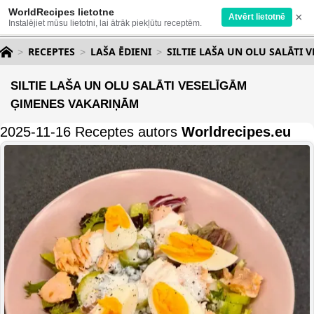
WorldRecipes lietotne
×
Atvērt lietotnē
Instalējiet mūsu lietotni, lai ātrāk piekļūtu receptēm.
RECEPTES
LAŠA ĒDIENI
SILTIE LAŠA UN OLU SALĀTI
SILTIE LAŠA UN OLU SALĀTI VESELĪGĀM
ĢIMENES VAKARIŅĀM
2025-11-16 Receptes autors
Worldrecipes.eu