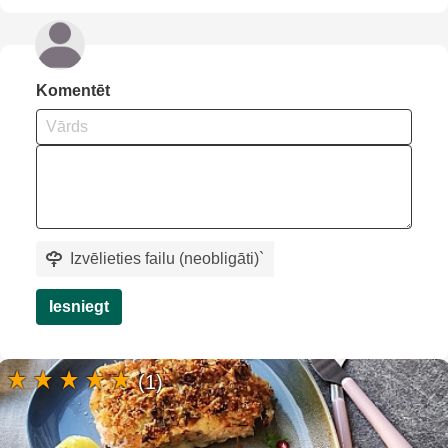
Komentēt
Izvēlieties failu (neobligāti)
`
Iesniegt
(1)