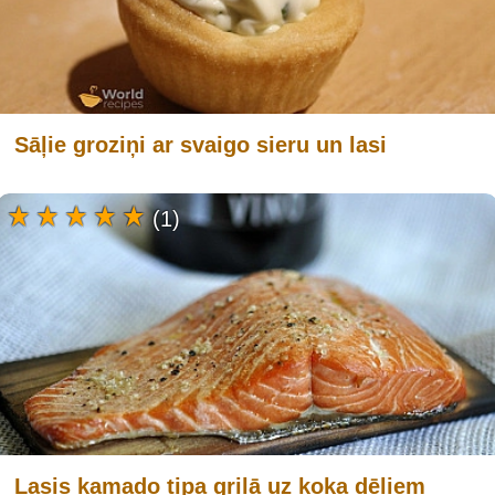
Sāļie groziņi ar svaigo sieru un lasi
(1)
Lasis kamado tipa grilā uz koka dēļiem