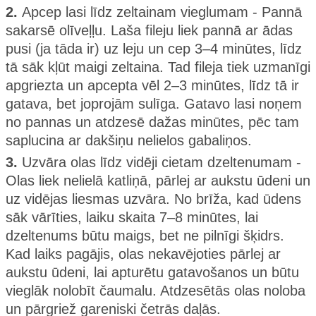
2.
Apcep lasi līdz zeltainam vieglumam - Pannā
sakarsē olīveļļu. Laša fileju liek pannā ar ādas
pusi (ja tāda ir) uz leju un cep 3–4 minūtes, līdz
tā sāk kļūt maigi zeltaina. Tad fileja tiek uzmanīgi
apgriezta un apcepta vēl 2–3 minūtes, līdz tā ir
gatava, bet joprojām sulīga. Gatavo lasi noņem
no pannas un atdzesē dažas minūtes, pēc tam
saplucina ar dakšiņu nelielos gabaliņos.
3.
Uzvāra olas līdz vidēji cietam dzeltenumam -
Olas liek nelielā katliņā, pārlej ar aukstu ūdeni un
uz vidējas liesmas uzvāra. No brīža, kad ūdens
sāk vārīties, laiku skaita 7–8 minūtes, lai
dzeltenums būtu maigs, bet ne pilnīgi šķidrs.
Kad laiks pagājis, olas nekavējoties pārlej ar
aukstu ūdeni, lai apturētu gatavošanos un būtu
vieglāk nolobīt čaumalu. Atdzesētās olas noloba
un pārgriež gareniski četrās daļās.