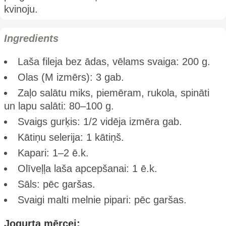
kvinoju.
Ingredients
Laša fileja bez ādas, vēlams svaiga: 200 g.
Olas (M izmērs): 3 gab.
Zaļo salātu miks, piemēram, rukola, spināti
un lapu salāti: 80–100 g.
Svaigs gurķis: 1/2 vidēja izmēra gab.
Kātiņu selerija: 1 kātiņš.
Kapari: 1–2 ē.k.
Olīveļļa laša apcepšanai: 1 ē.k.
Sāls: pēc garšas.
Svaigi malti melnie pipari: pēc garšas.
Jogurta mērcei: