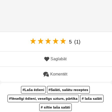
5
(1)
Saglabāt
Komentēt
#Laša ēdieni
#Salāti, salātu receptes
#Veselīgi ēdieni, veselīgs uzturs, pārtika
# laša salāti
# siltie laša salāti