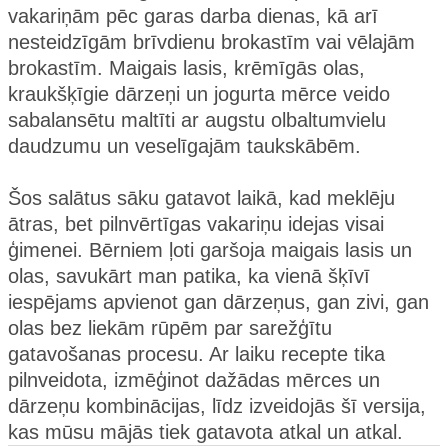
vakariņām pēc garas darba dienas, kā arī
nesteidzīgām brīvdienu brokastīm vai vēlajām
brokastīm. Maigais lasis, krēmīgās olas,
kraukšķīgie dārzeņi un jogurta mērce veido
sabalansētu maltīti ar augstu olbaltumvielu
daudzumu un veselīgajām taukskābēm.
Šos salātus sāku gatavot laikā, kad meklēju
ātras, bet pilnvērtīgas vakariņu idejas visai
ģimenei. Bērniem ļoti garšoja maigais lasis un
olas, savukārt man patika, ka vienā šķīvī
iespējams apvienot gan dārzeņus, gan zivi, gan
olas bez liekām rūpēm par sarežģītu
gatavošanas procesu. Ar laiku recepte tika
pilnveidota, izmēģinot dažādas mērces un
dārzeņu kombinācijas, līdz izveidojās šī versija,
kas mūsu mājās tiek gatavota atkal un atkal.