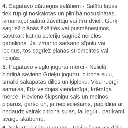
4.
Sagatavo dārzeņus salātiem - Salātu lapas
tiek rūpīgi noskalotas un pilnībā nosusinātas,
izmantojot salātu žāvētāju vai tīru dvieli. Gurķi
sagriež plānās šķēlītēs vai pusmēnestiņos,
savukārt kātiņu seleriju sagriež nelielos
gabaliņos. Ja izmanto sarkano sīpolu vai
lociņus, tos sagriež plānās strēmelītēs vai
ripiņās.
5.
Pagatavo vieglo jogurta mērci - Nelielā
bļodiņā savieno Grieķu jogurtu, citrona sulu,
smalki sakapātas dilles un ķiploku. Visu rūpīgi
samaisa, līdz veidojas viendabīga, krēmīga
mērce. Pievieno šķipsniņu sāls un melnos
piparus, garšo un, ja nepieciešams, papildina ar
nedaudz vairāk citrona sulas, lai iegūtu patīkami
svaigu skābumu.
6.
Sakārto salātu pamatni - Plašā šķīvī vai dziļā