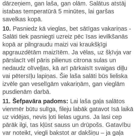
dārzeņiem, gan laša, gan olām. Salātus atstāj
istabas temperatūrā 5 minūtes, lai garšas
savelkas kopā.
10.
Pasniedz kā vieglas, bet sātīgas vakariņas -
Salāti tiek pasniegti uzreiz pēc īsas ievilkšanās
kopā ar pilngraudu maizi vai kraukšķīgi
apgrauzdētām maizītēm. Ja vēlas, uz šķīvja var
pārslacīt vēl pāris pilienus citrona sulas un
nedaudz olīveļļas, kā arī pārkaisīt svaigas diļļu
vai pētersīļu lapiņas. Šie laša salāti būs lieliska
izvēle gan veselīgām vakariņām, gan vieglām
pusdienām darbā.
11.
Šefpavāra padoms:
Lai laša gaļa salātos
vienmēr būtu sulīga, fileju labāk gatavot īsā laikā
uz vidējas, nevis ļoti lielas uguns. Ja lasi cep
pārāk ilgi, tas kļūst sauss un drūpošs. Gatavību
var noteikt, viegli bakstot ar dakšiņu – ja gaļa