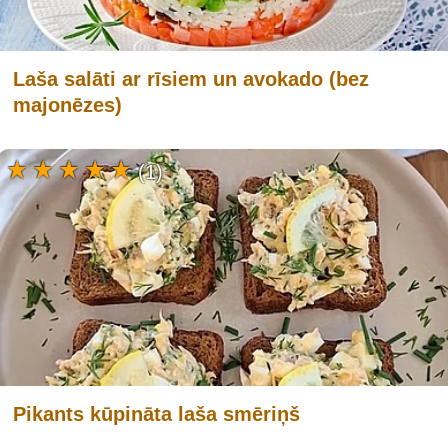
Laša salāti ar rīsiem un avokado (bez
majonēzes)
(1)
Pikants kūpināta laša smēriņš