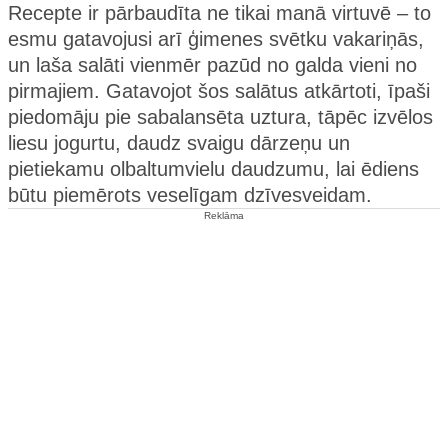
Recepte ir pārbaudīta ne tikai manā virtuvē – to
esmu gatavojusi arī ģimenes svētku vakariņās,
un laša salāti vienmēr pazūd no galda vieni no
pirmajiem. Gatavojot šos salātus atkārtoti, īpaši
piedomāju pie sabalansēta uztura, tāpēc izvēlos
liesu jogurtu, daudz svaigu dārzeņu un
pietiekamu olbaltumvielu daudzumu, lai ēdiens
būtu piemērots veselīgam dzīvesveidam.
Reklāma