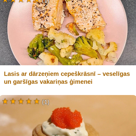
(1)
Lasis ar dārzeņiem cepeškrāsnī – veselīgas
un garšīgas vakariņas ģimenei
(1)