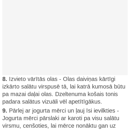
8.
Izvieto vārītās olas - Olas daiviņas kārtīgi
izkārto salātu virspusē tā, lai katrā kumosā būtu
pa mazai daļai olas. Dzeltenuma košais tonis
padara salātus vizuāli vēl apetītīgākus.
9.
Pārlej ar jogurta mērci un ļauj īsi ievilkties -
Jogurta mērci pārslaki ar karoti pa visu salātu
virsmu, cenšoties, lai mērce nonāktu gan uz