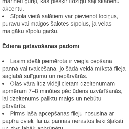
marinēti gurķi, kas piešķir līdzīgu sāļi skābenu
akcentu.
Sīpola vietā salātiem var pievienot lociņus,
puravu vai maigos šalotes sīpolus, ja vēlas
maigāku sīpolu garšu.
Ēdiena gatavošanas padomi
Lasim ideāli piemērota ir viegla cepšana
pannā vai tvaicēšana, jo šādā veidā mīkstā fileja
saglabā sulīgumu un nepārvārās.
Olas vāra līdz vidēji cietam dzeltenumam
apmēram 7–8 minūtes pēc ūdens uzvārīšanās,
lai dzeltenums paliktu maigs un nebūtu
pārvārīts.
Pirms laša apcepšanas fileju nosusina ar
papīra dvieli, lai uz pannas nerastos lieki šļaksti
un zivs labāk apbrūnētu.