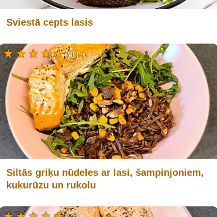
Sviestā cepts lasis
(1)
Siltās griķu nūdeles ar lasi, šampinjoniem,
kukurūzu un rukolu