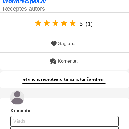
Worldrecipes.lv
Receptes autors
5
(1)
Saglabāt
Komentēt
#Tuncis, receptes ar tuncim, tunča ēdieni
Komentēt