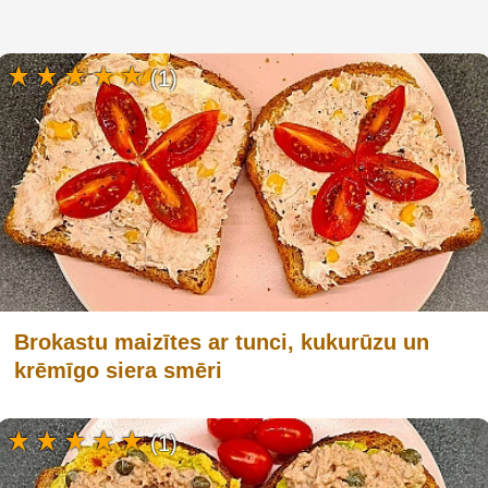
(1)
Brokastu maizītes ar tunci, kukurūzu un
krēmīgo siera smēri
(1)