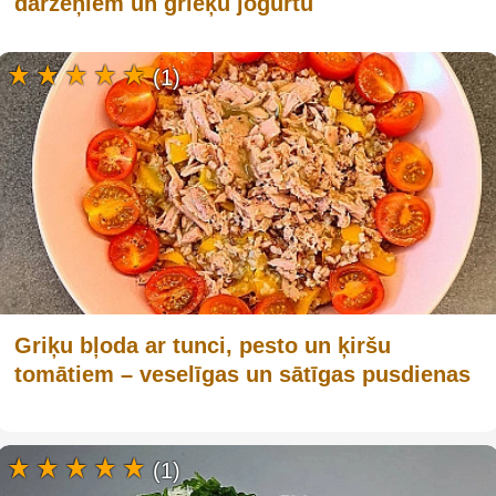
dārzeņiem un grieķu jogurtu
(1)
Griķu bļoda ar tunci, pesto un ķiršu
tomātiem – veselīgas un sātīgas pusdienas
(1)