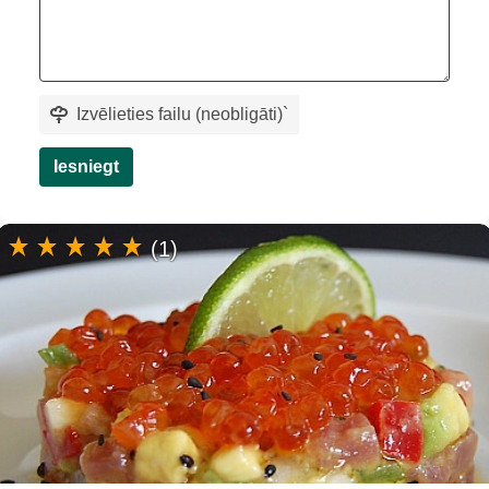
Izvēlieties failu (neobligāti)
`
Iesniegt
(1)