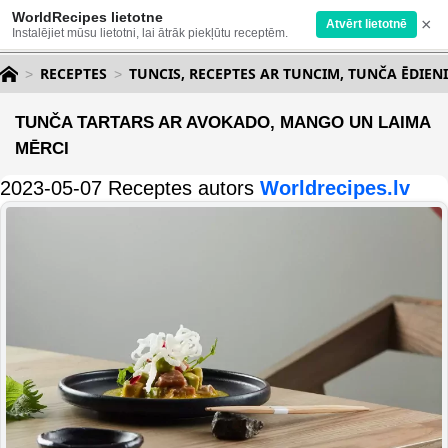
WorldRecipes lietotne
×
Atvērt lietotnē
Instalējiet mūsu lietotni, lai ātrāk piekļūtu receptēm.
RECEPTES
TUNCIS, RECEPTES AR TUNCIM, TUNČA ĒDIENI
TUNČA TARTARS AR AVOKADO, MANGO UN LAIMA
MĒRCI
2023-05-07 Receptes autors
Worldrecipes.lv