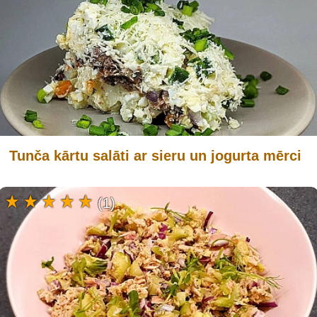
Tunča kārtu salāti ar sieru un jogurta mērci
(1)