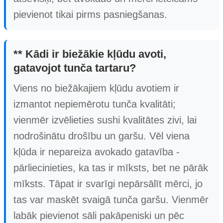
pievienot tikai pirms pasniegšanas.
** Kādi ir biežākie kļūdu avoti,
gatavojot tunča tartaru?
Viens no biežākajiem kļūdu avotiem ir
izmantot nepiemērotu tunča kvalitāti;
vienmēr izvēlieties sushi kvalitātes zivi, lai
nodrošinātu drošību un garšu. Vēl viena
kļūda ir nepareiza avokado gatavība -
pārliecinieties, ka tas ir mīksts, bet ne pārāk
mīksts. Tāpat ir svarīgi nepārsālīt mērci, jo
tas var maskēt svaigā tunča garšu. Vienmēr
labāk pievienot sāli pakāpeniski un pēc