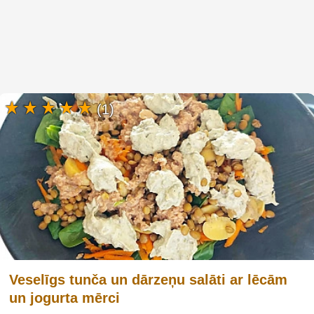
(1)
Veselīgs tunča un dārzeņu salāti ar lēcām
un jogurta mērci