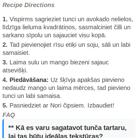
Recipe Directions
1.
Vispirms sagrieziet tunci un avokado nelielos,
līdzīga lieluma kvadrātiņos, sasmalciniet čilli un
sarkano sīpolu un sajauciet visu kopā.
2.
Tad pievienojiet rīsu etiķi un soju, sāli un labi
samaisiet.
3.
Laima sulu un mango biezeni sajauc
atsevišķi.
4.
Piedāvāšana:
Uz šķīvja apakšas pievieno
nedaudz mango un laima mērces, tad pievieno
tunci un labi samaisa.
5.
Pasniedziet ar Nori čipsiem. Izbaudiet!
FAQ
** Kā es varu sagatavot tunča tartaru,
lai tas būtu ideālas tekstūras?