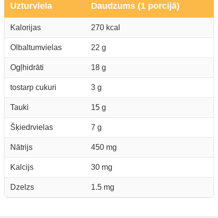
Uzturviela
Daudzums (1 porcijā)
Kalorijas
270 kcal
Olbaltumvielas
22 g
Ogļhidrāti
18 g
tostarp cukuri
3 g
Tauki
15 g
Šķiedrvielas
7 g
Nātrijs
450 mg
Kalcijs
30 mg
Dzelzs
1.5 mg