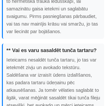
to hermētiskā traukā ledusskapī, lai
samazinātu gaisa ietekmi un saglabātu
svaigumu. Pirms pasniegšanas pārbaudiet,
vai tas nav mainījis krāsu vai smaržu, jo tas
var liecināt par bojāšanos.
** Vai es varu sasaldēt tunča tartaru?
Ieteicams nesaldēt tunča tartaru, jo tas var
ietekmēt zivju un avokado tekstūru.
Saldēšana var izraisīt ūdens izdalīšanos,
kas padara tartaru ūdeņainu pēc
atkausēšanas. Ja tomēr vēlaties saglabāt to
ilgāk, varat mēģināt sasaldēt tikai tunča fileju
atsevišķi, bet avokado un mērci ieteicams