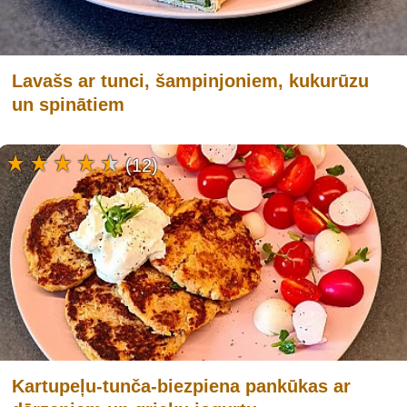
Lavašs ar tunci, šampinjoniem, kukurūzu
un spinātiem
(12)
Kartupeļu-tunča-biezpiena pankūkas ar