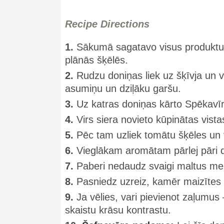
Recipe Directions
1.
Sākumā sagatavo visus produktus
plānās šķēlēs.
2.
Rudzu doniņas liek uz šķīvja un v
asumiņu un dziļāku garšu.
3.
Uz katras doniņas kārto Spēkavīrs 
4.
Virs siera novieto kūpinātas vistas
5.
Pēc tam uzliek tomātu šķēles un 
6.
Vieglākam aromātam pārlej pāri da
7.
Paberi nedaudz svaigi maltus mel
8.
Pasniedz uzreiz, kamēr maizītes i
9.
Ja vēlies, vari pievienot zaļumus 
skaistu krāsu kontrastu.