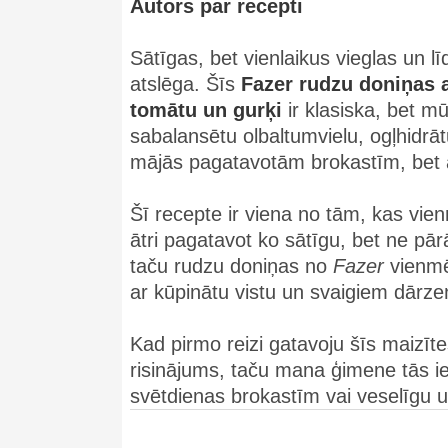
Autors par recepti
Sātīgas, bet vienlaikus vieglas un 
atslēga. Šīs
Fazer rudzu doniņas a
tomātu un gurķi
ir klasiska, bet m
sabalansētu olbaltumvielu, ogļhidrāt
mājās pagatavotām brokastīm, bet ar
Šī recepte ir viena no tām, kas vien
ātri pagatavot ko sātīgu, bet ne p
taču rudzu doniņas no
Fazer
vienmēr
ar kūpinātu vistu un svaigiem dārze
Kad pirmo reizi gatavoju šīs maizītes
risinājums, taču mana ģimene tās ie
svētdienas brokastīm vai veselīgu 