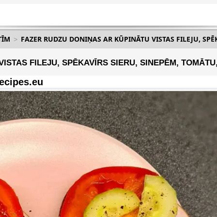
TĪM
FAZER RUDZU DONIŅAS AR KŪPINĀTU VISTAS FILEJU, SPĒ
ISTAS FILEJU, SPĒKAVĪRS SIERU, SINEPĒM, TOMĀTU
ecipes.eu