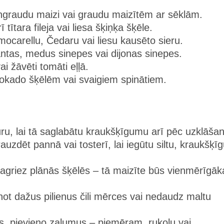
lngraudu maizi vai graudu maizītēm ar sēklām.
ī tītara fileja vai liesa šķiņķa šķēle.
 mocarellu, Čedaru vai liesu kausēto sieru.
antas, medus sinepes vai dijonas sinepes.
ai žāvēti tomāti eļļā.
vokado šķēlēm vai svaigiem spinātiem.
ūru, lai tā saglabātu kraukšķīgumu arī pēc uzklāša
rauzdēt pannā vai tosterī, lai iegūtu siltu, kraukšķī
sagriez plānās šķēlēs – tā maizīte būs vienmērīgāk
ot dažus pilienus čili mērces vai nedaudz maltu
as, pievieno zaļumus – piemēram, rukolu vai