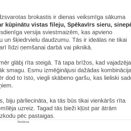
līdzsvarotas brokastis ir dienas veiksmīga sākuma
r kūpinātu vistas fileju, Spēkavīrs sieru, sine
ūsdienīga versija sviestmaizēm, kas apvieno
u un šķiedrvielu daudzumu. Tās ir ideālas ne tikai
ī līdzi ņemšanai darbā vai piknikā.
mēr glābj rīta steigā. Tā tapa brīžos, kad vajadzēja
ārāk smagu. Esmu izmēģinājusi dažādas kombinācija
 dod to īsto, viegli skābeno garšu, kas lieliski sad
ņiem.
, biju pārliecināta, ka tās būs tikai vienkāršs rīta
mīlēja uzreiz. Tagad tās bieži kļūst par ātrām
uzkodu pēc pastaigas.
Reklāma