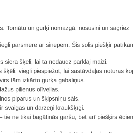
. Tomātu un gurķi nomazgā, nosusini un sagriez
iegli pārsmērē ar sinepēm. Šis solis piešķir patīk
siera šķēli, lai tā nedaudz pārklāj maizi.
 šķēli, viegli piespiežot, lai sastāvdaļas noturas ko
virs tām izkārto gurķa gabaliņus.
žus pilienus olīveļļas.
nos piparus un šķipsniņu sāls.
r svaigas un dārzeņi kraukšķīgi.
– tie ne tikai bagātinās garšu, bet arī piešķirs ēdi