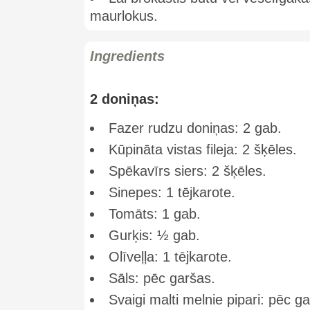
maurlokus.
Ingredients
2 doniņas:
Fazer rudzu doniņas: 2 gab.
Kūpināta vistas fileja: 2 šķēles.
Spēkavīrs siers: 2 šķēles.
Sinepes: 1 tējkarote.
Tomāts: 1 gab.
Gurķis: ½ gab.
Olīveļļa: 1 tējkarote.
Sāls: pēc garšas.
Svaigi malti melnie pipari: pēc g