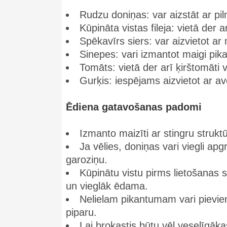
Rudzu doniņas: var aizstāt ar pi
Kūpināta vistas fileja: vietā der ar
Spēkavīrs siers: var aizvietot ar
Sinepes: vari izmantot maigi pik
Tomāts: vietā der arī ķirštomāti v
Gurķis: iespējams aizvietot ar a
Ēdiena gatavošanas padomi
Izmanto maizīti ar stingru strukt
Ja vēlies, doniņas vari viegli apg
garoziņu.
Kūpinātu vistu pirms lietošanas 
un vieglāk ēdama.
Nelielam pikantumam vari pievien
piparu.
Lai brokastis būtu vēl veselīgāk