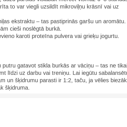
rīta to var viegli uzsildīt mikroviļņu krāsnī vai uz
niļas ekstraktu – tas pastiprinās garšu un aromātu.
ām cieši noslēgtā burkā.
evieno karoti proteīna pulvera vai grieķu jogurtu.
 putru gatavot stikla burkās ar vāciņu – tas ne tika
t līdzi uz darbu vai treniņu. Lai iegūtu sabalansēt
ām un šķidrumu parasti ir 1:2, taču, ja vēlies biezā
āk šķidruma.