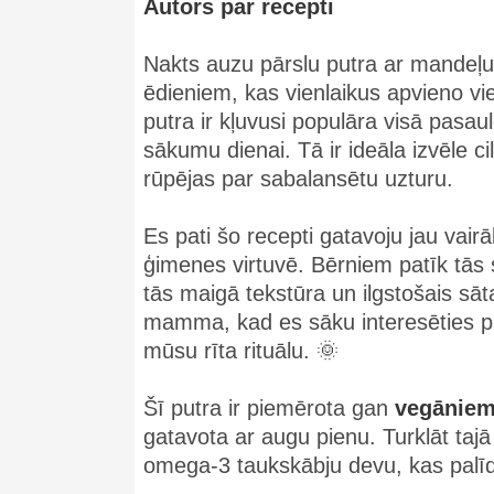
Autors par recepti
Nakts auzu pārslu putra ar mandeļu
ēdieniem, kas vienlaikus apvieno vie
putra ir kļuvusi populāra visā pasau
sākumu dienai. Tā ir ideāla izvēle cil
rūpējas par sabalansētu uzturu.
Es pati šo recepti gatavoju jau va
ģimenes virtuvē. Bērniem patīk tā
tās maigā tekstūra un ilgstošais sāt
mamma, kad es sāku interesēties par
mūsu rīta rituālu. 🌞
Šī putra ir piemērota gan
vegānie
gatavota ar augu pienu. Turklāt taj
omega-3 taukskābju devu, kas palīd