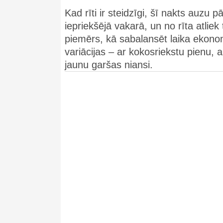
Kad rīti ir steidzīgi, šī nakts auzu p
iepriekšējā vakarā, un no rīta atliek 
piemērs, kā sabalansēt laika ekono
variācijas – ar kokosriekstu pienu,
jaunu garšas niansi.