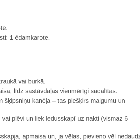
te.
sti: 1 ēdamkarote.
traukā vai burkā.
isa, līdz sastāvdaļas vienmērīgi sadalītas.
n šķipsniņu kanēļa – tas piešķirs maigumu un
 vai plēvi un liek ledusskapī uz nakti (vismaz 6
skapja, apmaisa un, ja vēlas, pievieno vēl nedaud