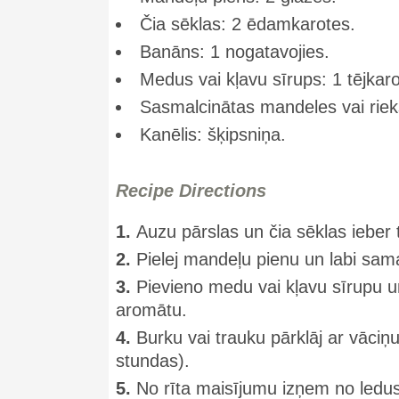
Čia sēklas: 2 ēdamkarotes.
Banāns: 1 nogatavojies.
Medus vai kļavu sīrups: 1 tējkaro
Sasmalcinātas mandeles vai riek
Kanēlis: šķipsniņa.
Recipe Directions
1.
Auzu pārslas un čia sēklas ieber 
2.
Pielej mandeļu pienu un labi sama
3.
Pievieno medu vai kļavu sīrupu u
aromātu.
4.
Burku vai trauku pārklāj ar vāciņu
stundas).
5.
No rīta maisījumu izņem no ledus