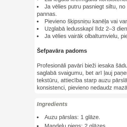
Ja vēlies putru pasniegt siltu, no 
pannas.
Pievieno šķipsniņu kanēļa vai va
Uzglabā ledusskapī līdz 2–3 dien
Ja vēlies vairāk olbaltumvielu, pi
Šefpavāra padoms
Profesionāli pavāri bieži iesaka šādu
saglabā svaigumu, bet arī ļauj paņem
tekstūru, attiecība starp auzu pārsl
konsistenci, pievieno nedaudz maz
Ingredients
Auzu pārslas: 1 glāze.
Mandeļu piens: 2 glāzes.