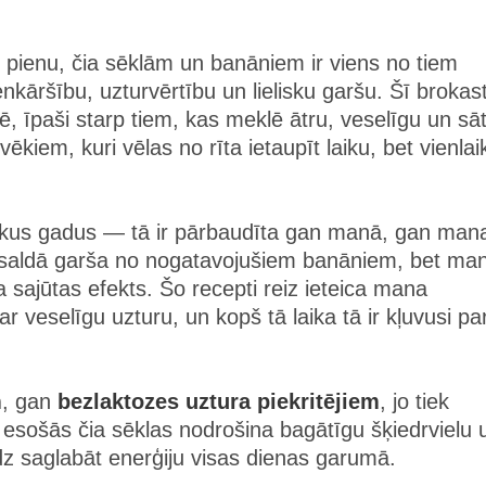
 pienu, čia sēklām un banāniem ir viens no tiem
nkāršību, uzturvērtību un lielisku garšu. Šī brokas
lē, īpaši starp tiem, kas meklē ātru, veselīgu un sā
vēkiem, kuri vēlas no rīta ietaupīt laiku, bet vienla
irākus gadus — tā ir pārbaudīta gan manā, gan man
s saldā garša no nogatavojušiem banāniem, bet ma
a sajūtas efekts. Šo recepti reiz ieteica mana
 veselīgu uzturu, un kopš tā laika tā ir kļuvusi pa
m
, gan
bezlaktozes uztura piekritējiem
, jo tiek
ā esošās čia sēklas nodrošina bagātīgu šķiedrvielu 
z saglabāt enerģiju visas dienas garumā.