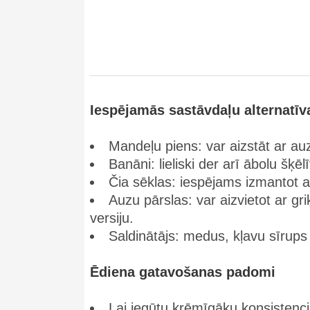
Iespējamās sastāvdaļu alternatīv
Mandeļu piens: var aizstāt ar auz
Banāni: lieliski der arī ābolu šķ
Čia sēklas: iespējams izmantot ar
Auzu pārslas: var aizvietot ar gr
versiju.
Saldinātājs: medus, kļavu sīrups
Ēdiena gatavošanas padomi
Lai iegūtu krēmīgāku konsistenc