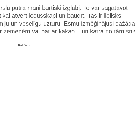
ārslu putra mani burtiski izglābj. To var sagatavot
tikai atvērt ledusskapi un baudīt. Tas ir lielisks
miju un veselīgu uzturu. Esmu izmēģinājusi dažād
 ar zemenēm vai pat ar kakao – un katra no tām sni
Reklāma