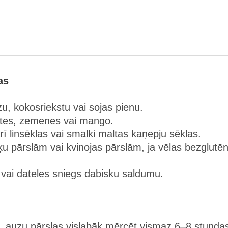
as
u, kokosriekstu vai sojas pienu.
ēlītes, zemenes vai mango.
ī linsēklas vai smalki maltas kaņepju sēklas.
iķu pārslām vai kvinojas pārslām, ja vēlas bezglutē
 vai dateles sniegs dabisku saldumu.
i, auzu pārslas vislabāk mērcēt vismaz 6–8 stunda