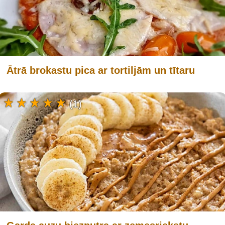
Ātrā brokastu pica ar tortiljām un tītaru
(1)