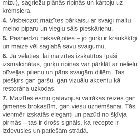
mizu), sagriežu plānās ripiņās un kārtoju uz
krēmsiera.
4.
Visbeidzot maizītes pārkaisu ar svaigi maltu
melno piparu un vieglu sāls pieskārienu.
5.
Pasniedzu nekavējoties – jo gurķi ir kraukšķīgi
un maize vēl saglabā savu svaigumu.
6.
Ja vēlaties, lai maizītes izskatītos īpaši
izsmalcinātas, gurķu ripiņas var pārklāt ar nelielu
olīveļļas pilienu un pāris svaigām dillēm. Tas
piešķirs gan garšu, gan vizuālu akcentu kā
restorāna uzkodas.
7.
Maizītes esmu gatavojusi vairākas reizes gan
ģimenes brokastīm, gan viesu uzņemšanai. Tās
vienmēr izskatās eleganti un pazūd no šķīvja
pirmās – tas ir drošs signāls, ka recepte ir
izdevusies un patiešām strādā.