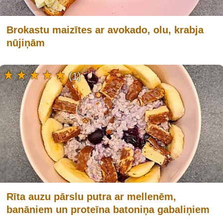
Brokastu maizītes ar avokado, olu, krabja
nūjiņām
(1)
Rīta auzu pārslu putra ar mellenēm,
banāniem un proteīna batoniņa gabaliņiem