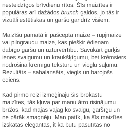
nesteidzīgos brīvdienu rītos. Šīs maizītes ir
populāras arī dažādos
brunch
galdos, jo tās ir
vizuāli estētiskas un garšo gandrīz visiem.
Maizīšu pamatā ir pašcepta maize – rupjmaize
vai pilngraudu maize, kas piešķir ēdienam
dabīgo garšu un uzturvērtību. Savukārt gurķis
ienes svaigumu un kraukšķīgumu, bet krēmsiers
nodrošina krēmīgu tekstūru un vieglu sāļumu.
Rezultāts – sabalansēts, viegls un barojošs
ēdiens.
Kad pirmo reizi izmēģināju šīs brokastu
maizītes, tās kļuva par manu ātro risinājumu
brīžos, kad mājās vajag ko svaigu, garšīgu un
ne pārāk smagnēju. Man patīk, ka šīs maizītes
izskatās elegantas, it kā būtu pasūtītas no