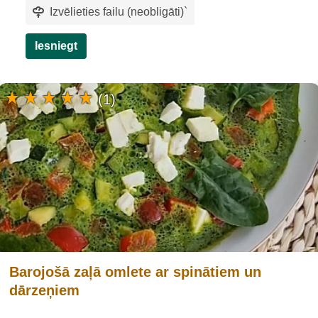
Izvēlieties failu (neobligāti)
`
Iesniegt
(1)
Barojošā zaļā omlete ar spinātiem un
dārzeņiem