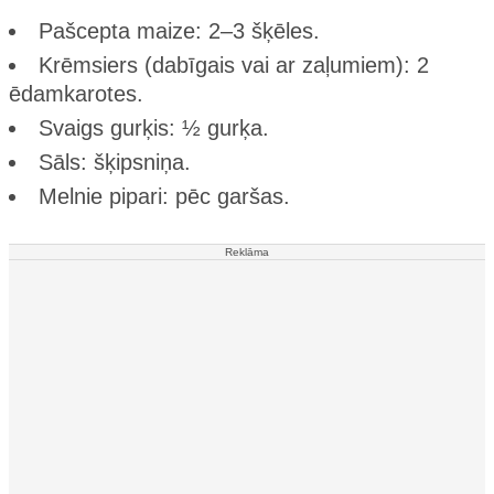
Pašcepta maize: 2–3 šķēles.
Krēmsiers (dabīgais vai ar zaļumiem): 2
ēdamkarotes.
Svaigs gurķis: ½ gurķa.
Sāls: šķipsniņa.
Melnie pipari: pēc garšas.
Reklāma