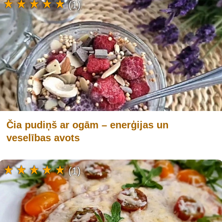
(1)
Čia pudiņš ar ogām – enerģijas un
veselības avots
(1)