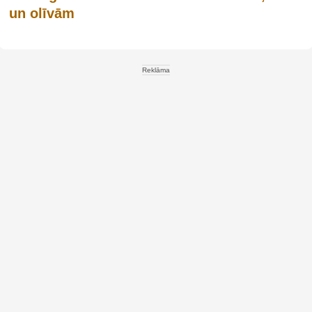
un olīvām
Reklāma