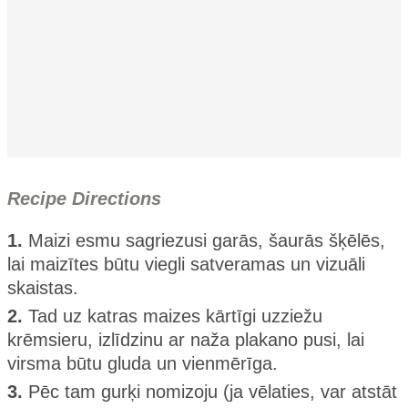
Recipe Directions
1.
Maizi esmu sagriezusi garās, šaurās šķēlēs,
lai maizītes būtu viegli satveramas un vizuāli
skaistas.
2.
Tad uz katras maizes kārtīgi uzziežu
krēmsieru, izlīdzinu ar naža plakano pusi, lai
virsma būtu gluda un vienmērīga.
3.
Pēc tam gurķi nomizoju (ja vēlaties, var atstāt