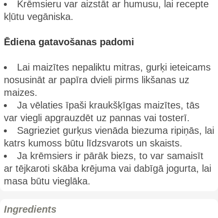
Krēmsieru var aizstāt ar humusu, lai recepte
kļūtu vegāniska.
Ēdiena gatavošanas padomi
Lai maizītes nepaliktu mitras, gurķi ieteicams
nosusināt ar papīra dvieli pirms likšanas uz
maizes.
Ja vēlaties īpaši kraukšķīgas maizītes, tās
var viegli apgrauzdēt uz pannas vai tosterī.
Sagrieziet gurķus vienāda biezuma ripiņās, lai
katrs kumoss būtu līdzsvarots un skaists.
Ja krēmsiers ir pārāk biezs, to var samaisīt
ar tējkaroti skāba krējuma vai dabīgā jogurta, lai
masa būtu vieglāka.
Ingredients