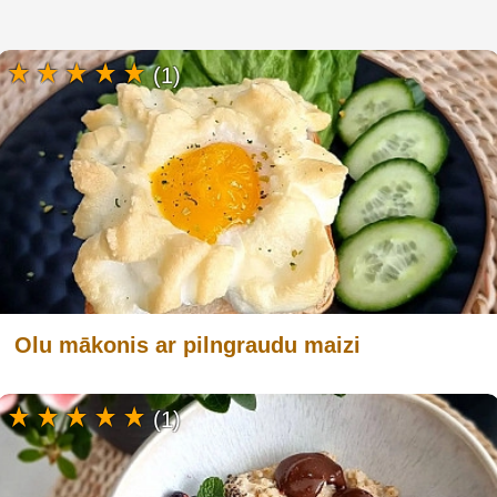
(1)
Olu mākonis ar pilngraudu maizi
(1)