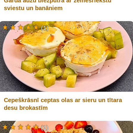
Garda auzu biezputra ar zemesriekstu
sviestu un banāniem
(1)
Cepeškrāsnī ceptas olas ar sieru un tītara
desu brokastīm
(1)