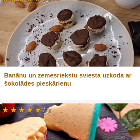
Banānu un zemesriekstu sviesta uzkoda ar
šokolādes pieskārienu
(1)