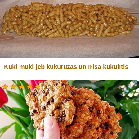
Kuki muki jeb kukurūzas un īrisa kukulītis
(1)