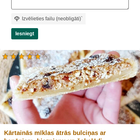
Izvēlieties failu (neobligāti)
`
Iesniegt
(1)
Kārtainās mīklas ātrās bulciņas ar