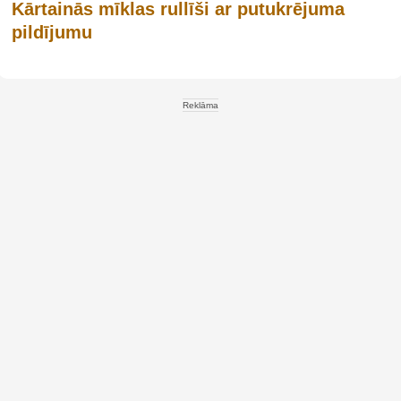
Kārtainās mīklas rullīši ar putukrējuma
pildījumu
Reklāma