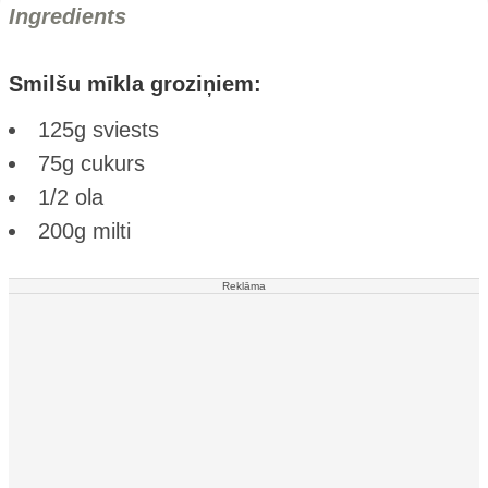
Ingredients
Smilšu mīkla groziņiem:
125g sviests
75g cukurs
1/2 ola
200g milti
Reklāma