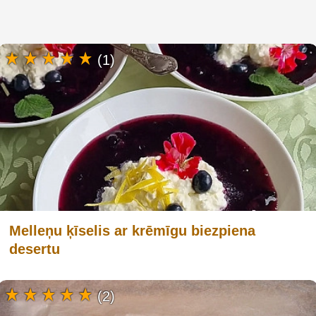
(1)
Melleņu ķīselis ar krēmīgu biezpiena
desertu
(2)