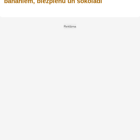
banāniem, biezpienu un šokolādi
Reklāma