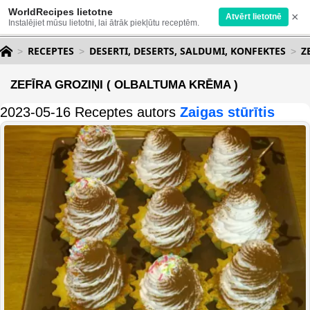
WorldRecipes lietotne
×
Atvērt lietotnē
Instalējiet mūsu lietotni, lai ātrāk piekļūtu receptēm.
RECEPTES
DESERTI, DESERTS, SALDUMI, KONFEKTES
Z
ZEFĪRA GROZIŅI ( OLBALTUMA KRĒMA )
2023-05-16 Receptes autors
Zaigas stūrītis