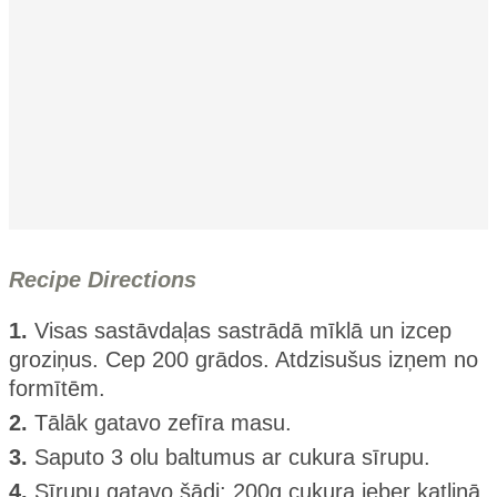
Recipe Directions
1.
Visas sastāvdaļas sastrādā mīklā un izcep
groziņus. Cep 200 grādos. Atdzisušus izņem no
formītēm.
2.
Tālāk gatavo zefīra masu.
3.
Saputo 3 olu baltumus ar cukura sīrupu.
4.
Sīrupu gatavo šādi: 200g cukura ieber katliņā,