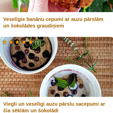
Veselīgie banānu cepumi ar auzu pārslām
un šokolādes graudiņiem
(1)
Viegli un veselīgi auzu pārslu sacepumi ar
čia sēklām un šokolādi