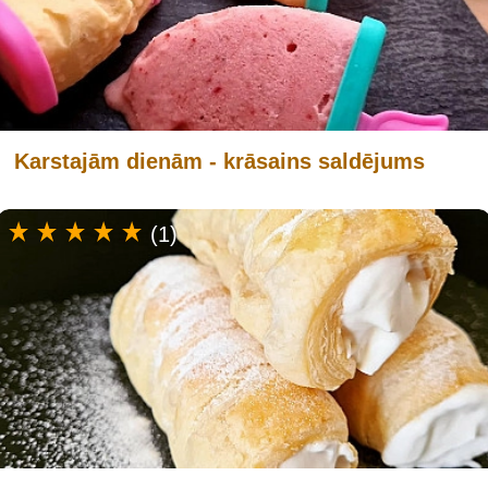
Karstajām dienām - krāsains saldējums
(1)