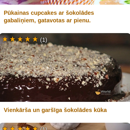
Pūkainas cupcakes ar šokolādes
gabaliņiem, gatavotas ar pienu.
(1)
Vienkārša un garšīga šokolādes kūka
(1)