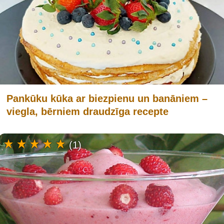
Pankūku kūka ar biezpienu un banāniem –
viegla, bērniem draudzīga recepte
(1)