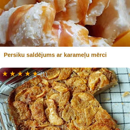
Persiku saldējums ar karameļu mērci
(1)