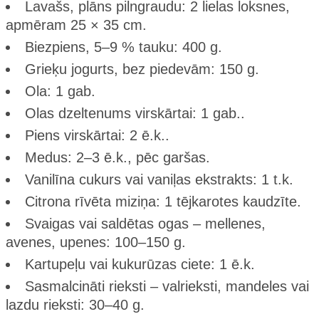
Lavašs, plāns pilngraudu: 2 lielas loksnes,
apmēram 25 × 35 cm.
Biezpiens, 5–9 % tauku: 400 g.
Grieķu jogurts, bez piedevām: 150 g.
Ola: 1 gab.
Olas dzeltenums virskārtai: 1 gab..
Piens virskārtai: 2 ē.k..
Medus: 2–3 ē.k., pēc garšas.
Vanilīna cukurs vai vaniļas ekstrakts: 1 t.k.
Citrona rīvēta miziņa: 1 tējkarotes kaudzīte.
Svaigas vai saldētas ogas – mellenes,
avenes, upenes: 100–150 g.
Kartupeļu vai kukurūzas ciete: 1 ē.k.
Sasmalcināti rieksti – valrieksti, mandeles vai
lazdu rieksti: 30–40 g.