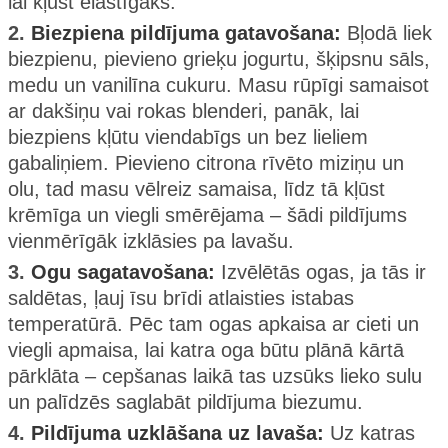
lai kļūst elastīgāks.
2.
Biezpiena pildījuma gatavošana:
Bļodā liek
biezpienu, pievieno grieķu jogurtu, šķipsnu sāls,
medu un vanilīna cukuru. Masu rūpīgi samaisot
ar dakšiņu vai rokas blenderi, panāk, lai
biezpiens kļūtu viendabīgs un bez lieliem
gabaliņiem. Pievieno citrona rīvēto miziņu un
olu, tad masu vēlreiz samaisa, līdz tā kļūst
krēmīga un viegli smērējama – šādi pildījums
vienmērīgāk izklāsies pa lavašu.
3.
Ogu sagatavošana:
Izvēlētās ogas, ja tās ir
saldētas, ļauj īsu brīdi atlaisties istabas
temperatūrā. Pēc tam ogas apkaisa ar cieti un
viegli apmaisa, lai katra oga būtu plānā kārtā
pārklāta – cepšanas laikā tas uzsūks lieko sulu
un palīdzēs saglabāt pildījuma biezumu.
4.
Pildījuma uzklāšana uz lavaša:
Uz katras