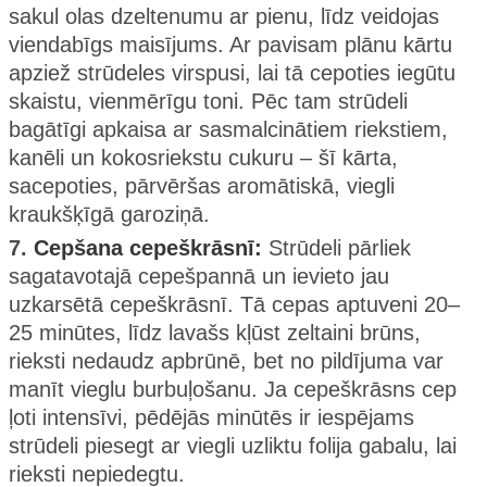
sakul olas dzeltenumu ar pienu, līdz veidojas
viendabīgs maisījums. Ar pavisam plānu kārtu
apziež strūdeles virspusi, lai tā cepoties iegūtu
skaistu, vienmērīgu toni. Pēc tam strūdeli
bagātīgi apkaisa ar sasmalcinātiem riekstiem,
kanēli un kokosriekstu cukuru – šī kārta,
sacepoties, pārvēršas aromātiskā, viegli
kraukšķīgā garoziņā.
7.
Cepšana cepeškrāsnī:
Strūdeli pārliek
sagatavotajā cepešpannā un ievieto jau
uzkarsētā cepeškrāsnī. Tā cepas aptuveni 20–
25 minūtes, līdz lavašs kļūst zeltaini brūns,
rieksti nedaudz apbrūnē, bet no pildījuma var
manīt vieglu burbuļošanu. Ja cepeškrāsns cep
ļoti intensīvi, pēdējās minūtēs ir iespējams
strūdeli piesegt ar viegli uzliktu folija gabalu, lai
rieksti nepiedegtu.