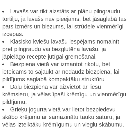
Lavašs var tikt aizstāts ar plānu pilngraudu
tortilju, ja lavašs nav pieejams, bet jāsaglabā tas
pats izmērs un biezums, lai strūdele vienmērīgi
izcepas.
Klasisko kviešu lavašu iespējams nomainīt
pret pilngraudu vai bezglutēna lavašu, ja
jāpielāgo recepte jutīgai gremošanai.
Biezpiena vietā var izmantot rikotu, bet
ieteicams to sajaukt ar nedaudz biezpiena, lai
pildījums saglabā kompaktāku struktūru.
Daļu biezpiena var aizvietot ar liesu
krēmsieru, ja vēlas īpaši krēmīgu un vienmērīgu
pildījumu.
Grieķu jogurta vietā var lietot bezpiedevu
skābo krējumu ar samazinātu tauku saturu, ja
vēlas izteiktāku krēmīgumu un vieglu skābumu.