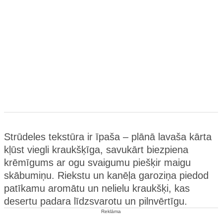
Strūdeles tekstūra ir īpaša – plānā lavaša kārta
kļūst viegli kraukšķīga, savukārt biezpiena
krēmīgums ar ogu svaigumu piešķir maigu
skābumiņu. Riekstu un kanēļa garoziņa piedod
patīkamu aromātu un nelielu kraukšķi, kas
desertu padara līdzsvarotu un pilnvērtīgu.
Reklāma