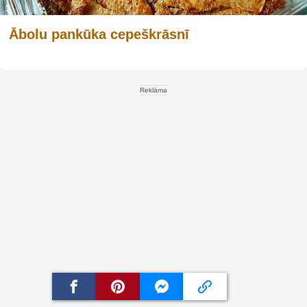
Ābolu pankūka cepeškrāsnī
Reklāma