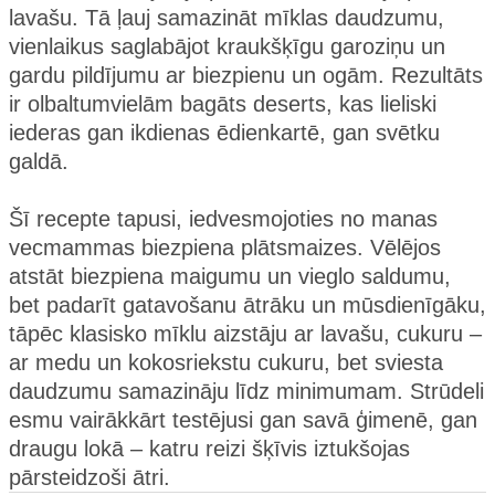
lavašu. Tā ļauj samazināt mīklas daudzumu,
vienlaikus saglabājot kraukšķīgu garoziņu un
gardu pildījumu ar biezpienu un ogām. Rezultāts
ir olbaltumvielām bagāts deserts, kas lieliski
iederas gan ikdienas ēdienkartē, gan svētku
galdā.
Šī recepte tapusi, iedvesmojoties no manas
vecmammas biezpiena plātsmaizes. Vēlējos
atstāt biezpiena maigumu un vieglo saldumu,
bet padarīt gatavošanu ātrāku un mūsdienīgāku,
tāpēc klasisko mīklu aizstāju ar lavašu, cukuru –
ar medu un kokosriekstu cukuru, bet sviesta
daudzumu samazināju līdz minimumam. Strūdeli
esmu vairākkārt testējusi gan savā ģimenē, gan
draugu lokā – katru reizi šķīvis iztukšojas
pārsteidzoši ātri.