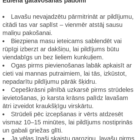
Ēdiena gatavošanas padomi
Lavašu nevajadzētu pārmitrināt ar pildījumu,
citādi tas var saplīst – vienmēr atstāj sausu
maliņu pakošanai.
Biezpiena masu ieteicams sablendēt vai
rūpīgi izberzt ar dakšiņu, lai pildījums būtu
viendabīgs un bez lieliem kunkuļiem.
Ogas pirms pievienošanas labāk apkaisīt ar
cieti vai mannas putraimiem, lai tās, izkūstot,
nepadarītu pildījumu pārāk šķidru.
Cepeškrāsni pilnībā uzkarsē pirms strūdeles
ievietošanas, jo karsta krāsns palīdz lavašam
ātri izveidot kraukšķīgu virskārtu.
Strūdeli pēc izcepšanas ir vērts atdzesēt
vismaz 10–15 minūtes, lai pildījums nostiprinās
un gabali griežas glīti.
Ja vēlas īpaši skaistu garoziņu, lavašu pirms