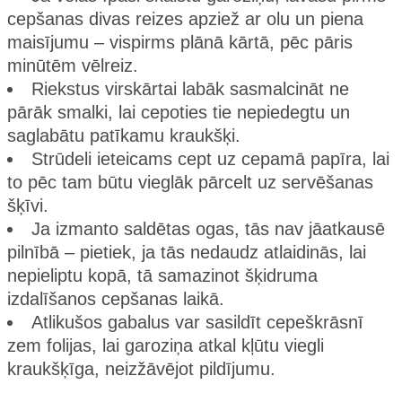
cepšanas divas reizes apziež ar olu un piena
maisījumu – vispirms plānā kārtā, pēc pāris
minūtēm vēlreiz.
Riekstus virskārtai labāk sasmalcināt ne
pārāk smalki, lai cepoties tie nepiedegtu un
saglabātu patīkamu kraukšķi.
Strūdeli ieteicams cept uz cepamā papīra, lai
to pēc tam būtu vieglāk pārcelt uz servēšanas
šķīvi.
Ja izmanto saldētas ogas, tās nav jāatkausē
pilnībā – pietiek, ja tās nedaudz atlaidinās, lai
nepieliptu kopā, tā samazinot šķidruma
izdalīšanos cepšanas laikā.
Atlikušos gabalus var sasildīt cepeškrāsnī
zem folijas, lai garoziņa atkal kļūtu viegli
kraukšķīga, neizžāvējot pildījumu.