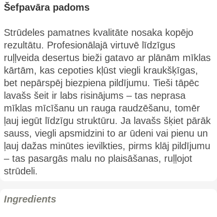
Šefpavāra padoms
Strūdeles pamatnes kvalitāte nosaka kopējo
rezultātu. Profesionālajā virtuvē līdzīgus
ruļļveida desertus bieži gatavo ar plānām mīklas
kārtām, kas cepoties kļūst viegli kraukšķīgas,
bet nepārspēj biezpiena pildījumu. Tieši tāpēc
lavašs šeit ir labs risinājums – tas neprasa
mīklas mīcīšanu un rauga raudzēšanu, tomēr
ļauj iegūt līdzīgu struktūru. Ja lavašs šķiet pārāk
sauss, viegli apsmidzini to ar ūdeni vai pienu un
ļauj dažas minūtes ievilkties, pirms klāj pildījumu
– tas pasargās malu no plaisāšanas, ruļļojot
strūdeli.
Ingredients