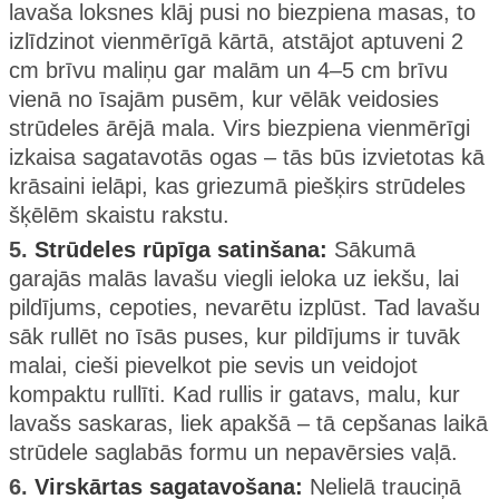
lavaša loksnes klāj pusi no biezpiena masas, to
izlīdzinot vienmērīgā kārtā, atstājot aptuveni 2
cm brīvu maliņu gar malām un 4–5 cm brīvu
vienā no īsajām pusēm, kur vēlāk veidosies
strūdeles ārējā mala. Virs biezpiena vienmērīgi
izkaisa sagatavotās ogas – tās būs izvietotas kā
krāsaini ielāpi, kas griezumā piešķirs strūdeles
šķēlēm skaistu rakstu.
5.
Strūdeles rūpīga satinšana:
Sākumā
garajās malās lavašu viegli ieloka uz iekšu, lai
pildījums, cepoties, nevarētu izplūst. Tad lavašu
sāk rullēt no īsās puses, kur pildījums ir tuvāk
malai, cieši pievelkot pie sevis un veidojot
kompaktu rullīti. Kad rullis ir gatavs, malu, kur
lavašs saskaras, liek apakšā – tā cepšanas laikā
strūdele saglabās formu un nepavērsies vaļā.
6.
Virskārtas sagatavošana:
Nelielā trauciņā