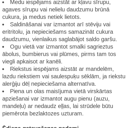
Medu iespējams aizstāt ar kļavu sīrupu,
agaves sīrupu vai nelielu daudzumu brūnā
cukura, ja medus netiek lietots.
Saldināšanai var izmantot arī stēviju vai
eritritolu, ja nepieciešams samazināt cukura
daudzumu, vienlaikus saglabājot saldo garšu.
Ogu vietā var izmantot smalki sagrieztus
ābolus, bumbierus vai plūmes, pirms tam tos
viegli apkaisot ar kanēli.
Riekstus iespējams aizstāt ar mandelēm,
lazdu riekstiem vai saulespuķu sēklām, ja riekstu
alerģiju dēļ nepieciešama alternatīva.
Piena un olas maisījuma vietā virskārtas
apziešanai var izmantot augu pienu (auzu,
mandeļu) ar nedaudz eļļas, lai strūdele būtu
piemērota bezlaktozes uzturam.