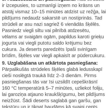
ir izcepusies, to uzmanīgi izņem no krāsns un
atstāj vismaz 10–15 minūtes atdzist uz režģa, lai
pildījums nedaudz sakarstē un nostiprinās. Tad
strūdeli ar asu nazi sagriež 6 vienādās šķēlēs.
Pasniedz viegli siltu vai pilnībā atdzesētu,
vēlams ar svaigām ogām, papildus karoti grieķu
jogurta vai viegli putotu saldo krējumu bez
cukura. Ja deserts paredzēts īpaši svinīgam
brīdim, šķēles var viegli apkaisīt ar pūdercukuru.
9.
Uzglabāšana un atkārtota pasniegšana:
Pārpalikušās strūdeles šķēles glabā ledusskapī
cieši noslēgtā traukā līdz 2–3 dienām. Pirms
pasniegšanas tās var īsi uzsildīt cepeškrāsnī
160 °C temperatūrā 5–7 minūtes, uzliekot foliju,
lai garoziņa atjauno kraukšķīgumu, bet pildījums
neizžūst. Šādi deserts saglabā gan garšu, gan
tekstūru un ir tikpat baudāms kā svaigi cepts.