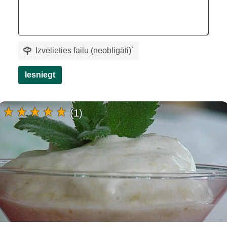
Izvēlieties failu (neobligāti)
`
Iesniegt
(1)