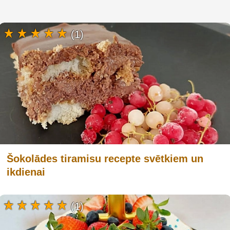
(1)
Šokolādes tiramisu recepte svētkiem un
ikdienai
(1)