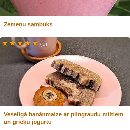
Zemeņu sambuks
(1)
Veselīgā banānmaize ar pilngraudu miltiem
un grieķu jogurtu