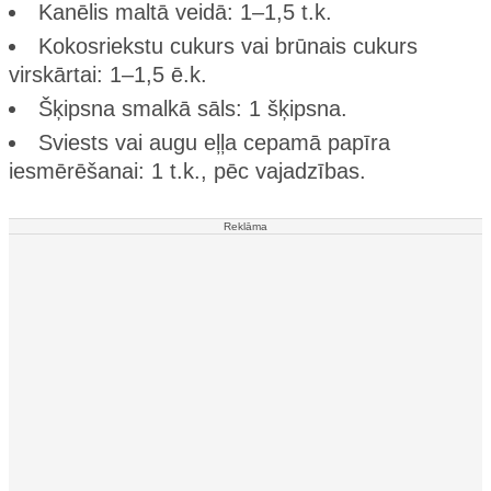
Kanēlis maltā veidā: 1–1,5 t.k.
Kokosriekstu cukurs vai brūnais cukurs
virskārtai: 1–1,5 ē.k.
Šķipsna smalkā sāls: 1 šķipsna.
Sviests vai augu eļļa cepamā papīra
iesmērēšanai: 1 t.k., pēc vajadzības.
Reklāma