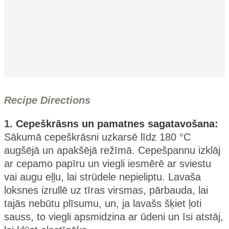
Recipe Directions
1.
Cepeškrāsns un pamatnes sagatavošana:
Sākumā cepeškrāsni uzkarsē līdz 180 °C
augšējā un apakšējā režīmā. Cepešpannu izklāj
ar cepamo papīru un viegli iesmērē ar sviestu
vai augu eļļu, lai strūdele nepieliptu. Lavaša
loksnes izrullē uz tīras virsmas, pārbauda, lai
tajās nebūtu plīsumu, un, ja lavašs šķiet ļoti
sauss, to viegli apsmidzina ar ūdeni un īsi atstāj,