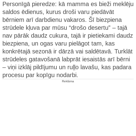
Personīgā pieredze: kā mamma es bieži meklēju
saldos ēdienus, kurus droši varu piedāvāt
bērniem arī darbdienu vakaros. Šī biezpiena
strūdele kļuva par mūsu “drošo desertu” – tajā
nav pārāk daudz cukura, tajā ir pietiekami daudz
biezpiena, un ogas varu pielāgot tam, kas
konkrētajā sezonā ir dārzā vai saldētavā. Turklāt
strūdeles gatavošanā labprāt iesaistās arī bērni
– viņi izklāj pildījumu un ruļļo lavašu, kas padara
procesu par kopīgu nodarbi.
Reklāma