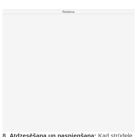
Reklāma
8.
Atdzesēšana un pasniegšana:
Kad strūdele