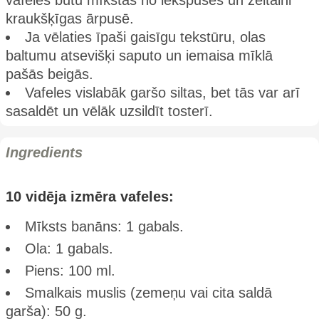
vafeles būtu mīkstas no iekšpuses un zeltaini
kraukšķīgas ārpusē.
Ja vēlaties īpaši gaisīgu tekstūru, olas
baltumu atsevišķi saputo un iemaisa mīklā
pašās beigās.
Vafeles vislabāk garšo siltas, bet tās var arī
sasaldēt un vēlāk uzsildīt tosterī.
Ingredients
10 vidēja izmēra vafeles:
Mīksts banāns: 1 gabals.
Ola: 1 gabals.
Piens: 100 ml.
Smalkais muslis (zemeņu vai cita saldā
garša): 50 g.