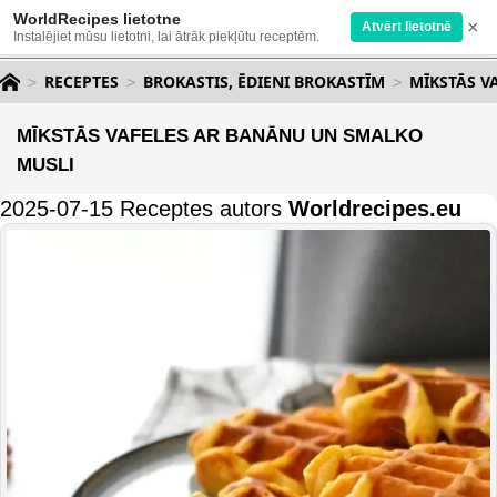
WorldRecipes lietotne
×
Atvērt lietotnē
Instalējiet mūsu lietotni, lai ātrāk piekļūtu receptēm.
RECEPTES
BROKASTIS, ĒDIENI BROKASTĪM
MĪKSTĀS V
MĪKSTĀS VAFELES AR BANĀNU UN SMALKO
MUSLI
2025-07-15 Receptes autors
Worldrecipes.eu