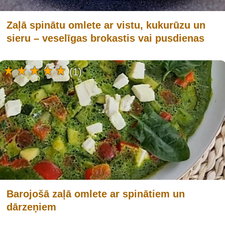
Zaļā spinātu omlete ar vistu, kukurūzu un
sieru – veselīgas brokastis vai pusdienas
(1)
Barojošā zaļā omlete ar spinātiem un
dārzeņiem