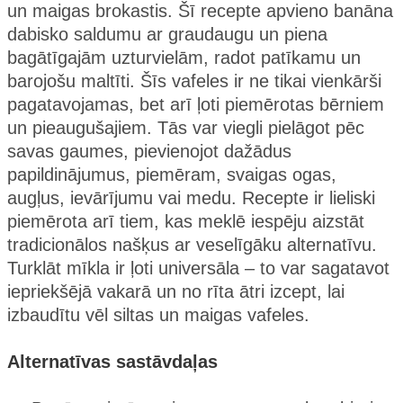
un maigas brokastis. Šī recepte apvieno banāna
dabisko saldumu ar graudaugu un piena
bagātīgajām uzturvielām, radot patīkamu un
barojošu maltīti. Šīs vafeles ir ne tikai vienkārši
pagatavojamas, bet arī ļoti piemērotas bērniem
un pieaugušajiem. Tās var viegli pielāgot pēc
savas gaumes, pievienojot dažādus
papildinājumus, piemēram, svaigas ogas,
augļus, ievārījumu vai medu. Recepte ir lieliski
piemērota arī tiem, kas meklē iespēju aizstāt
tradicionālos našķus ar veselīgāku alternatīvu.
Turklāt mīkla ir ļoti universāla – to var sagatavot
iepriekšējā vakarā un no rīta ātri izcept, lai
izbaudītu vēl siltas un maigas vafeles.
Alternatīvas sastāvdaļas