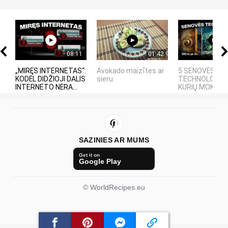
08:11
01:42
„MIRĘS INTERNETAS“:
Avokado maizītes ar
5 SENOVĖS
KODĖL DIDŽIOJI DALIS
sieru
TECHNOLOGIJO
INTERNETO NĖRA...
KURIŲ MOKSLINI
SAZINIES AR MUMS
Get it on
Google Play
© WorldRecipes.eu