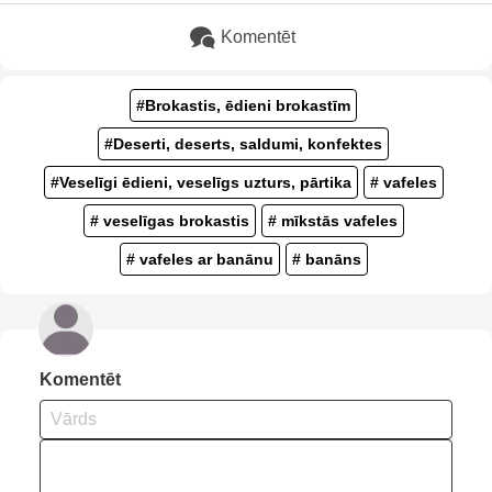
Komentēt
#Brokastis, ēdieni brokastīm
#Deserti, deserts, saldumi, konfektes
#Veselīgi ēdieni, veselīgs uzturs, pārtika
# vafeles
# veselīgas brokastis
# mīkstās vafeles
# vafeles ar banānu
# banāns
Komentēt