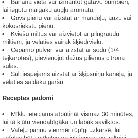
Banāna vietā var izmantot gatavu bumbieri,
lai iegūtu maigāku augļu aromātu.
Govs pienu var aizstāt ar mandeļu, auzu vai
kokosriekstu pienu.
Kviešu miltus var aizvietot ar pilngraudu
miltiem, ja vēlaties vairāk šķiedrvielu.
Cepamo pulveri var aizstāt ar sodu (1/4
tējkarotes), pievienojot dažus pilienus citrona
sulas.
Sāli iespējams aizstāt ar šķipsniņu kanēļa, ja
vēlaties saldāku garšu.
Receptes padomi
Mīklu ieteicams atpūtināt vismaz 30 minūtes,
lai tā kļūtu viendabīgāka un labāk savilktos.
Vafeļu pannu vienmēr rūpīgi uzkarsē, lai