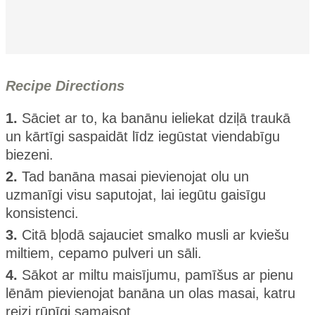
Recipe Directions
1.
Sāciet ar to, ka banānu ieliekat dziļā traukā
un kārtīgi saspaidāt līdz iegūstat viendabīgu
biezeni.
2.
Tad banāna masai pievienojat olu un
uzmanīgi visu saputojat, lai iegūtu gaisīgu
konsistenci.
3.
Citā bļodā sajauciet smalko musli ar kviešu
miltiem, cepamo pulveri un sāli.
4.
Sākot ar miltu maisījumu, pamīšus ar pienu
lēnām pievienojat banāna un olas masai, katru
reizi rūpīgi samaisot.