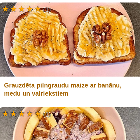
(1)
Grauzdēta pilngraudu maize ar banānu,
medu un valriekstiem
(1)