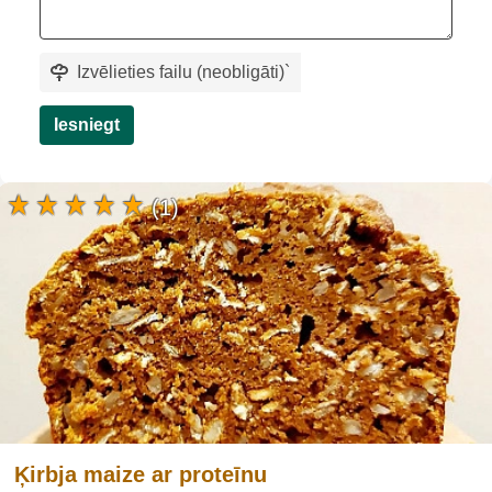
Izvēlieties failu (neobligāti)
`
Iesniegt
(1)
Ķirbja maize ar proteīnu