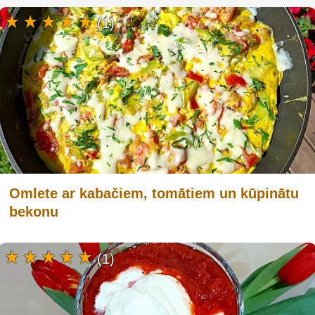
(1)
Omlete ar kabačiem, tomātiem un kūpinātu
bekonu
(1)