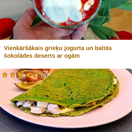
Vienkāršākais grieķu jogurta un baltās
šokolādes deserts ar ogām
(3)