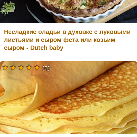
Несладкие оладьи в духовке с луковыми
листьями и сыром фета или козьим
сыром - Dutch baby
(6)