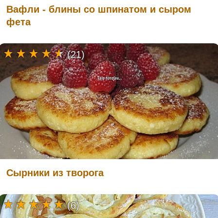
Вафли - блины со шпинатом и сыром
фета
(21)
Сырники из творога
(6)