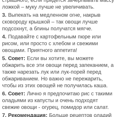
страшного, если придется зачерпывать массу
ложкой – муку лучше не увеличивать.
3.
Выпекать на медленном огне, накрыв
сковороду крышкой – так овощи лучше
подсохнут, а блины получатся мягче.
4.
Подавайте с картофельным пюре или
рисом, или просто с хлебом и свежими
овощами. Приятного аппетита!
5.
Совет:
Если вы хотите, вы можете
обжарить все эти овощи перед запеканием, а
также нарезать лук или лук-порей перед
обжариванием. Но важно не пережарить,
чтобы из этих овощей не получилась каша.
6.
Совет:
Лично я предпочитаю рис с такими
оладьями из капусты и очень подходят
свежие овощи - огурец, помидор или салат.
7.
Рекомендация:
Больше рецептов оладий