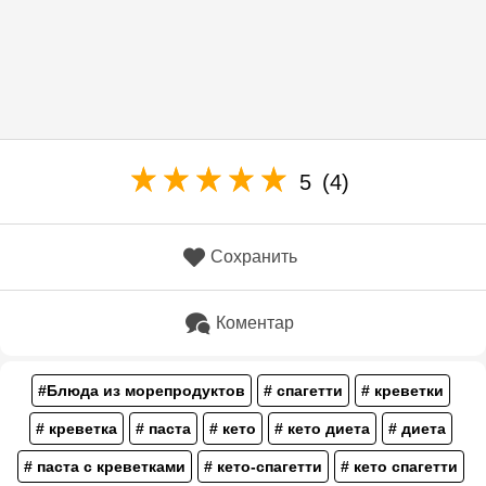
5
(4)
Сохранить
Коментар
#Блюда из морепродуктов
# спагетти
# креветки
# креветка
# паста
# кето
# кето диета
# диета
# паста с креветками
# кето-спагетти
# кето спагетти