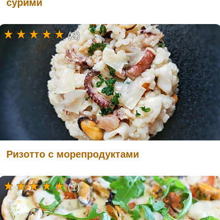
сурими
(2)
Ризотто с морепродуктами
(1)