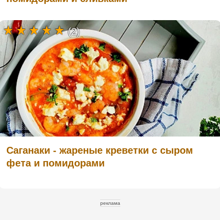
(2)
Саганаки - жареные креветки с сыром
фета и помидорами
реклама