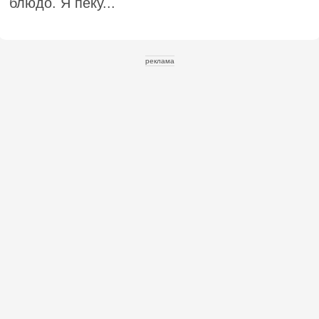
блюдо. Я пеку...
реклама