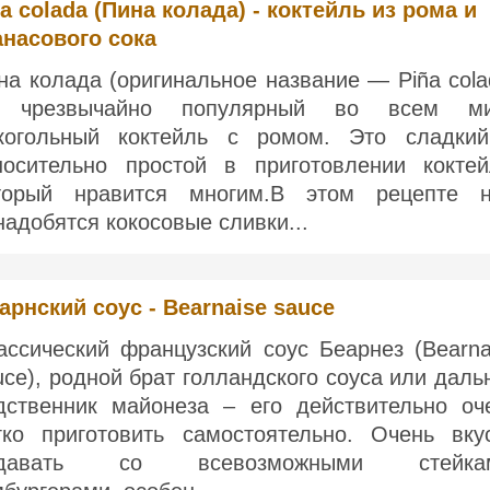
a colada (Пина колада) - коктейль из рома и
анасового сока
на колада (оригинальное название — Piña cola
чрезвычайно популярный во всем ми
когольный коктейль с ромом. Это сладки
носительно простой в приготовлении коктей
торый нравится многим.В этом рецепте 
надобятся кокосовые сливки...
арнский соус - Bearnaise sauce
ассический французский соус Беарнез (Bearna
uce), родной брат голландского соуса или даль
дственник майонеза – его действительно оч
гко приготовить самостоятельно. Очень вку
одавать со всевозможными стейкам