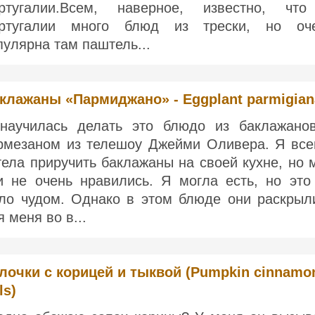
ртугалии.Всем, наверное, известно, чт
ртугалии много блюд из трески, но оч
пулярна там паштель...
клажаны «Пармиджано» - Eggplant parmigian
научилась делать это блюдо из баклажано
рмезаном из телешоу Джейми Оливера. Я все
тела приручить баклажаны на своей кухне, но 
и не очень нравились. Я могла есть, но это
ло чудом. Однако в этом блюде они раскрыл
я меня во в...
лочки с корицей и тыквой (Pumpkin cinnamo
ls)