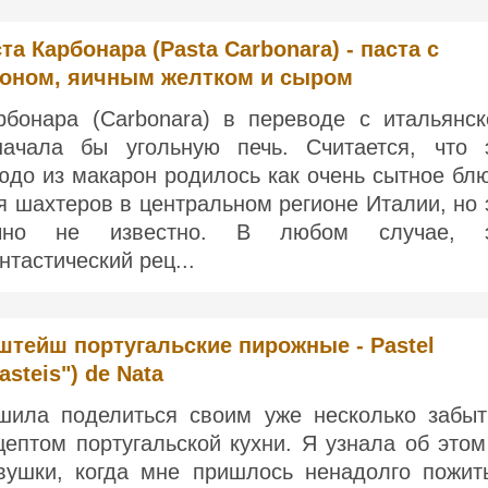
та Карбонара (Pasta Carbonara) - паста с
коном, яичным желтком и сыром
рбонара (Carbonara) в переводе с итальянск
начала бы угольную печь. Считается, что 
юдо из макарон родилось как очень сытное бл
я шахтеров в центральном регионе Италии, но 
чно не известно. В любом случае, 
нтастический рец...
штейш португальские пирожные - Pastel
asteis") de Nata
шила поделиться своим уже несколько забы
цептом португальской кухни. Я узнала об этом
вушки, когда мне пришлось ненадолго пожит