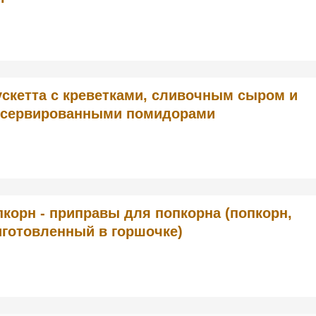
скетта с креветками, сливочным сыром и
нсервированными помидорами
корн - приправы для попкорна (попкорн,
иготовленный в горшочке)