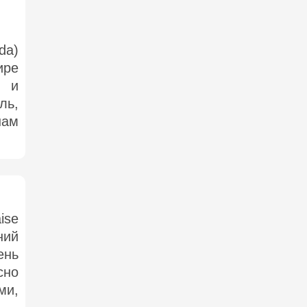
da)
ре
й и
ль,
нам
ise
ний
ень
сно
и,