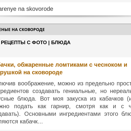
ЕНЫЕ НА СКОВОРОДЕ
 РЕЦЕПТЫ С ФОТО | БЛЮДА
бачки, обжаренные ломтиками с чесноком и
трушкой на сковороде
лючив воображение, можно из предельно прос
гредиентов создавать гениальные, но нереал
усные блюда. Вот моя закуска из кабачков (
жно подать как гарнир, смотря как и с 
давать). Основными ингредиентами этого бл
ляются кабачк...