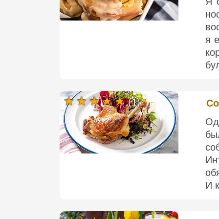
Я 
но
во
я 
ко
бул
(1)
Co
Од
бы
со
Ин
об
И к