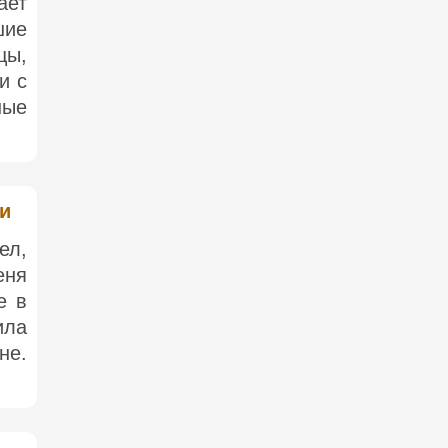
ает
шие
цы,
и с
ные
ки
ел,
еня
е в
ила
не.