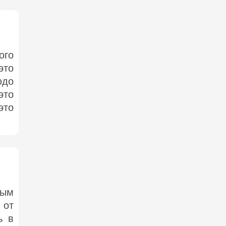
ого
это
юдо
это
это
тым
 от
ь в