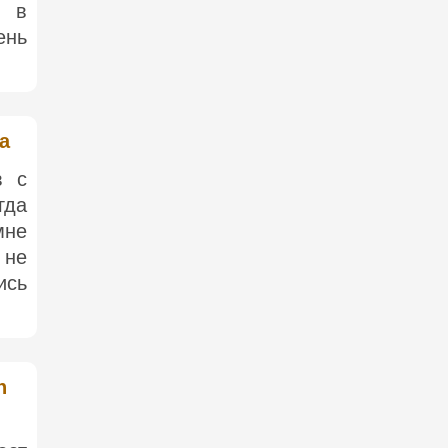
о в
ень
a
в с
гда
мне
 не
ись
n