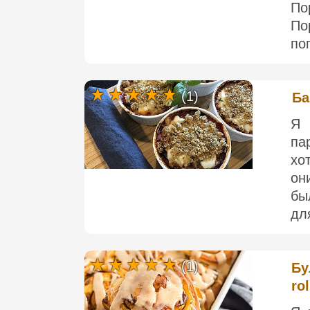
По
По
по
(1)
Ба
Я 
па
хо
он
бы
дл
(1)
Бу
rol