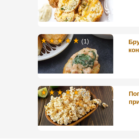
(1)
Бру
ко
(2)
Поп
пр