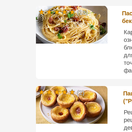
(13)
Пас
бе
Ка
оз
бл
дл
то
фа
(2)
Па
("P
Ре
ре
де