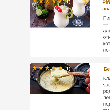
(1)
Piñ
ан
Пи
— 
ал
от
ко
по
(1)
Бе
Кл
sa
ро
ле
п