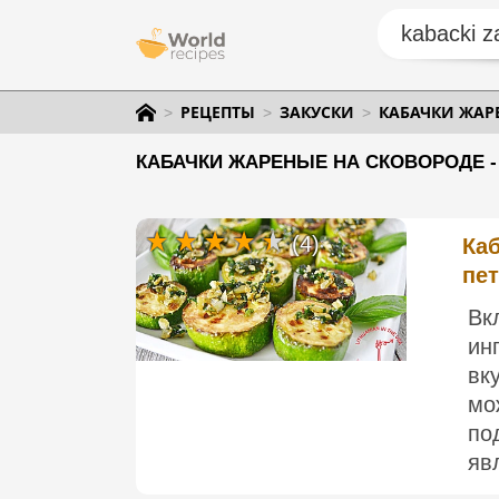
РЕЦЕПТЫ
ЗАКУСКИ
КАБАЧКИ ЖАР
КАБАЧКИ ЖАРЕНЫЕ НА СКОВОРОДЕ -
(4)
Ка
пе
Вк
ин
вк
мо
по
яв