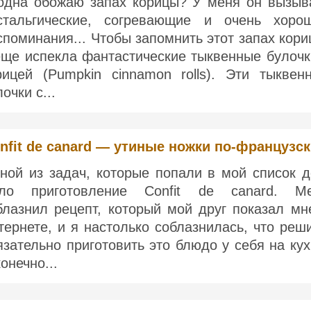
одна обожаю запах корицы? У меня он вызыв
стальгические, согревающие и очень хоро
споминания... Чтобы запомнить этот запах кори
еще испекла фантастические тыквенные булочк
рицей (Pumpkin cinnamon rolls). Эти тыквен
очки с...
nfit de canard — утиные ножки по-французс
ной из задач, которые попали в мой список д
ло приготовление Confit de canard. М
блазнил рецепт, который мой друг показал мн
тернете, и я настолько соблазнилась, что реш
язательно приготовить это блюдо у себя на кух
онечно...