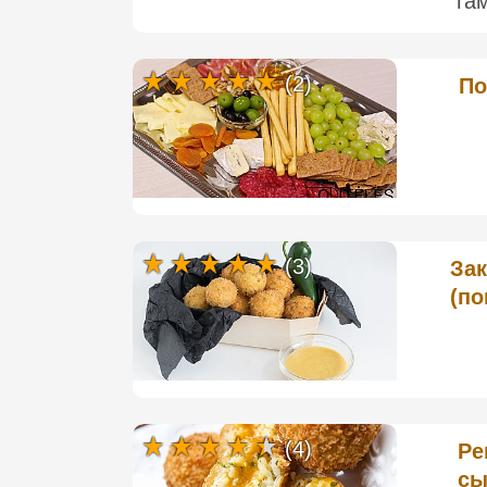
га
(2)
По
(3)
За
(по
(4)
Ре
сы