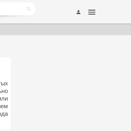
тых
ьно
или
чем
юда