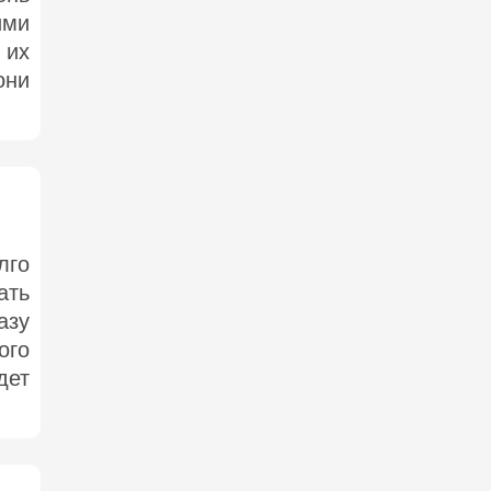
ими
 их
они
лго
ать
азу
ого
дет