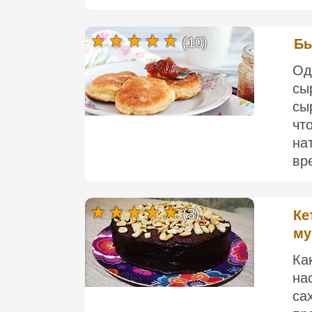
(10)
Бы
Од
сы
сы
чт
на
вр
(3)
Ке
му
Ка
на
са