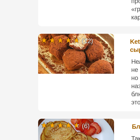
пр
«г
ка
(12)
Ket
сы
Не
не
но
на
бл
это
(6)
Бл
Та