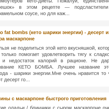
омоутеров кето-диеты. Пожалуй, единствен
решок» в этом рецепте — подсластител
рамельном соусе, но для каж...
o fat bombs (кето шарики энергии) - десерт и
ра маскарпоне
льзя не поделиться этой кето вкусняшкой, кото
 только помогает удовлетворить тягу к сладк
 и недостаток калорий в рационе. Не да
звание КЕТО БОМБА. Лучшее название эт
юда - шарики энергии.Мне очень нравится то 
т десерт го...
ины с маскарпоне быстрого приготовления
кие оладьи / блинчики с сыром маскарпоне оч