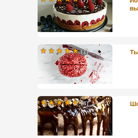
Йо
вы
(1)
Ты
(4)
Шо