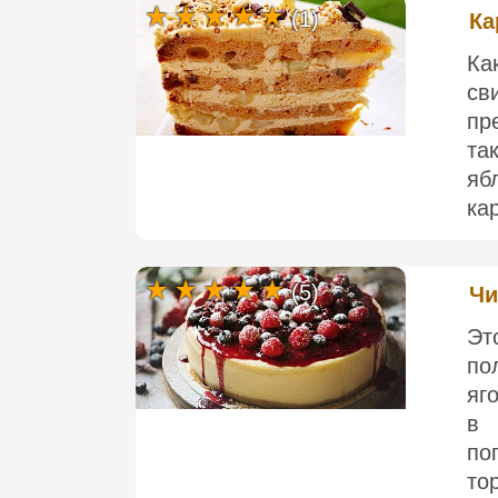
(1)
Ка
Ка
св
пр
та
яб
ка
(5)
Чи
Эт
по
яг
в 
по
то