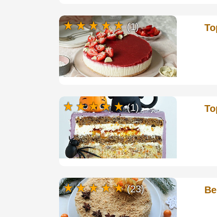
(1)
То
(1)
То
(23)
Ве