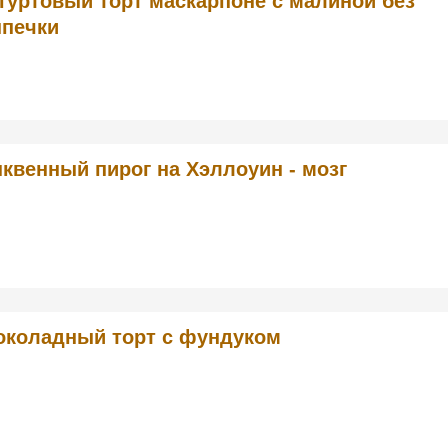
гуртовый торт маскарпоне с малиной без
печки
квенный пирог на Хэллоуин - мозг
коладный торт с фундуком