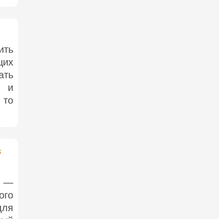
ить
щих
ать
е и
 то
з
т —
ого
для