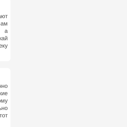
ают
вам
, а
жай
еку
чно
жие
ому
ьно
тот