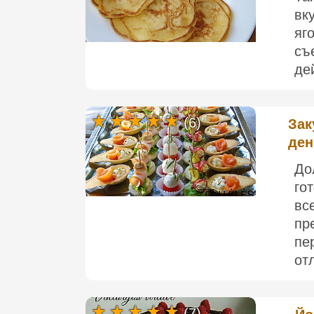
вк
яг
съ
де
(6)
Зак
ден
До
го
вс
пр
пе
от
(7)