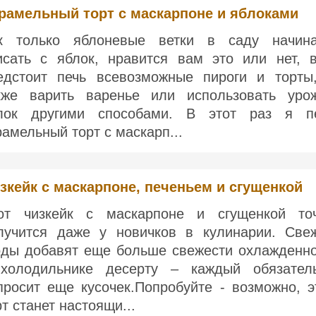
рамельный торт с маскарпоне и яблоками
к только яблоневые ветки в саду начин
исать с яблок, нравится вам это или нет, 
едстоит печь всевозможные пироги и торты
кже варить варенье или использовать уро
лок другими способами. В этот раз я п
рамельный торт с маскарп...
зкейк с маскарпоне, печеньем и сгущенкой
от чизкейк с маскарпоне и сгущенкой то
лучится даже у новичков в кулинарии. Све
оды добавят еще больше свежести охлажденн
холодильнике десерту – каждый обязател
просит еще кусочек.Попробуйте - возможно, э
рт станет настоящи...