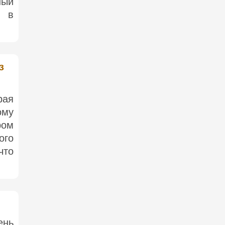
ный
и в
з
рая
ому
ром
ого
что
ень