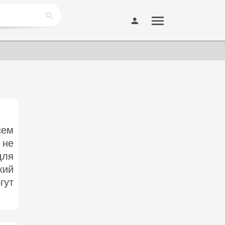
сем
 не
для
кий
гут