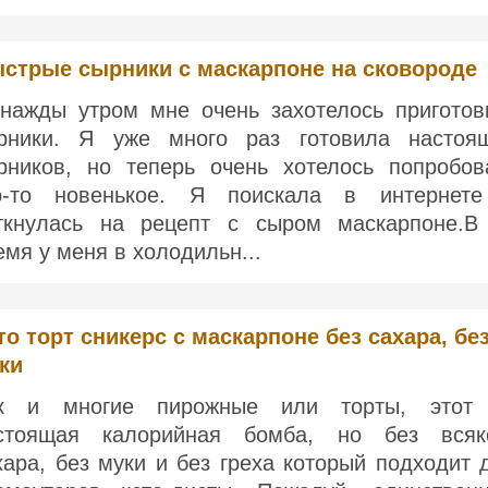
стрые сырники с маскарпоне на сковороде
нажды утром мне очень захотелось приготов
рники. Я уже много раз готовила настоя
рников, но теперь очень хотелось попробов
о-то новенькое. Я поискала в интернет
ткнулась на рецепт с сыром маскарпоне.В
емя у меня в холодильн...
то торт сникерс с маскарпоне без сахара, бе
ки
к и многие пирожные или торты, это
стоящая калорийная бомба, но без всяк
хара, без муки и без греха который подходит 