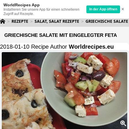
WorldRecipes App
×
In der App öffnen
Installieren Sie unsere App für einen schnelleren
Zugriff auf Rezepte.
REZEPTE
SALAT, SALAT REZEPTE
GRIECHISCHE SALATE
GRIECHISCHE SALATE MIT EINGELEGTER FETA
2018-01-10 Recipe Author
Worldrecipes.eu