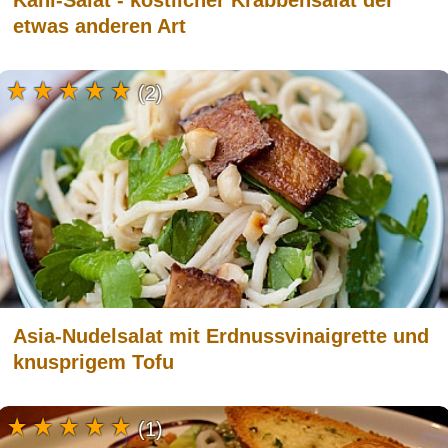
Kani-Salat - köstlicher Krabbensalat der
etwas anderen Art
(2)
Asia-Nudelsalat mit Erdnussvinaigrette und
knusprigem Tofu
(1)