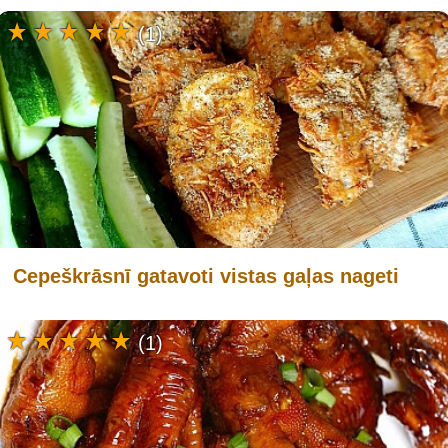
(1)
Cepeškrāsnī gatavoti vistas gaļas nageti
(1)