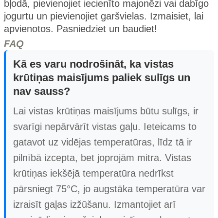
bļodā, pievienojiet iecienīto majonēzi vai dabīgo
jogurtu un pievienojiet garšvielas. Izmaisiet, lai
apvienotos. Pasniedziet un baudiet!
FAQ
Kā es varu nodrošināt, ka vistas
krūtiņas maisījums paliek sulīgs un
nav sauss?
Lai vistas krūtiņas maisījums būtu sulīgs, ir
svarīgi nepārvārīt vistas gaļu. Ieteicams to
gatavot uz vidējas temperatūras, līdz tā ir
pilnībā izcepta, bet joprojām mitra. Vistas
krūtiņas iekšējā temperatūra nedrīkst
pārsniegt 75°C, jo augstāka temperatūra var
izraisīt gaļas izžūšanu. Izmantojiet arī