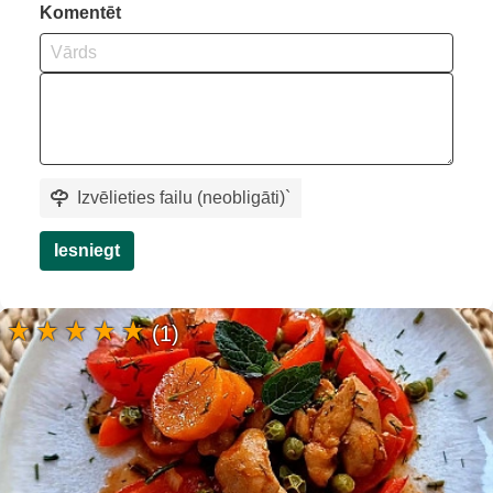
Komentēt
Izvēlieties failu (neobligāti)
`
Iesniegt
(1)