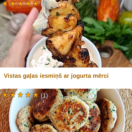
(1)
Vistas gaļas iesmiņš ar jogurta mērci
(1)