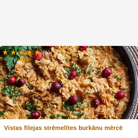
(1)
Vistas filejas strēmelītes burkānu mērcē