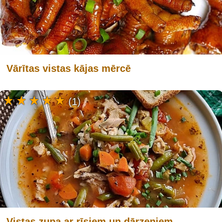
Vārītas vistas kājas mērcē
(1)
Vistas zupa ar rīsiem un dārzeņiem