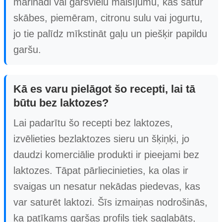
marinādi vai garšvielu maisījumu, kas satur
skābes, piemēram, citronu sulu vai jogurtu,
jo tie palīdz mīkstināt gaļu un piešķir papildu
garšu.
Kā es varu pielāgot šo recepti, lai tā
būtu bez laktozes?
Lai padarītu šo recepti bez laktozes,
izvēlieties bezlaktozes sieru un šķiņķi, jo
daudzi komerciālie produkti ir pieejami bez
laktozes. Tāpat pārliecinieties, ka olas ir
svaigas un nesatur nekādas piedevas, kas
var saturēt laktozi. Šīs izmaiņas nodrošinās,
ka patīkams garšas profils tiek saglabāts,