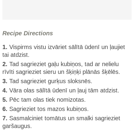
Recipe Directions
1.
Vispirms vistu izvāriet sālītā ūdenī un ļaujiet
tai atdzist.
2.
Tad sagrieziet gaļu kubiņos, tad ar nelielu
rīvīti sagrieziet sieru un šķiņķi plānās šķēlēs.
3.
Tad sagrieziet gurķus sloksnēs.
4.
Vāra olas sālītā ūdenī un ļauj tām atdzist.
5.
Pēc tam olas tiek nomizotas.
6.
Sagrieziet tos mazos kubiņos.
7.
Sasmalciniet tomātus un smalki sagrieziet
garšaugus.