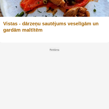
Vistas - dārzeņu sautējums veselīgām un
gardām maltītēm
Reklāma