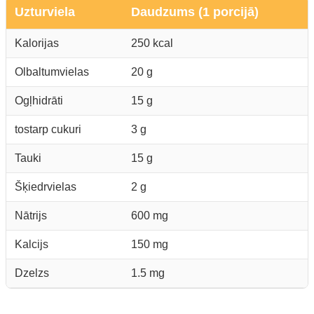
Uzturviela
Daudzums (1 porcijā)
Kalorijas
250 kcal
Olbaltumvielas
20 g
Ogļhidrāti
15 g
tostarp cukuri
3 g
Tauki
15 g
Šķiedrvielas
2 g
Nātrijs
600 mg
Kalcijs
150 mg
Dzelzs
1.5 mg