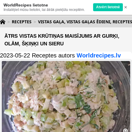
WorldRecipes lietotne
×
Atvērt lietotnē
Instalējiet mūsu lietotni, lai ātrāk piekļūtu receptēm.
RECEPTES
VISTAS GAĻA, VISTAS GAĻAS ĒDIENI, RECEPTE
ĀTRS VISTAS KRŪTIŅAS MAISĪJUMS AR GURĶI,
OLĀM, ŠĶIŅĶI UN SIERU
2023-05-22 Receptes autors
Worldrecipes.lv