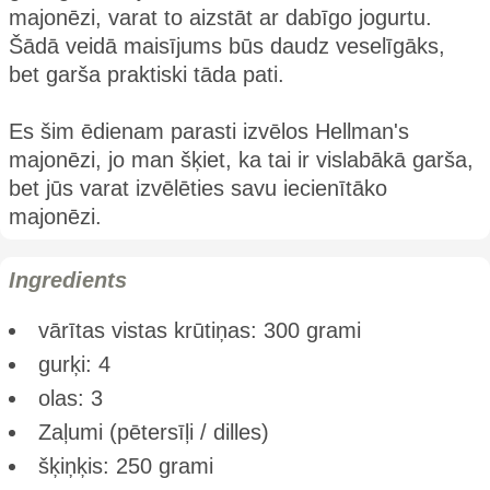
majonēzi, varat to aizstāt ar dabīgo jogurtu.
Šādā veidā maisījums būs daudz veselīgāks,
bet garša praktiski tāda pati.
Es šim ēdienam parasti izvēlos Hellman's
majonēzi, jo man šķiet, ka tai ir vislabākā garša,
bet jūs varat izvēlēties savu iecienītāko
majonēzi.
Ingredients
vārītas vistas krūtiņas: 300 grami
gurķi: 4
olas: 3
Zaļumi (pētersīļi / dilles)
šķiņķis: 250 grami