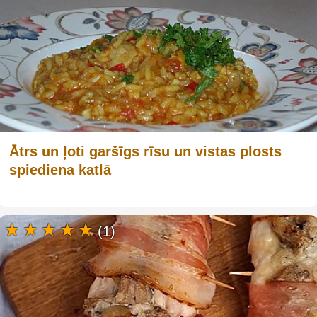
Ātrs un ļoti garšīgs rīsu un vistas plosts
spiediena katlā
(1)