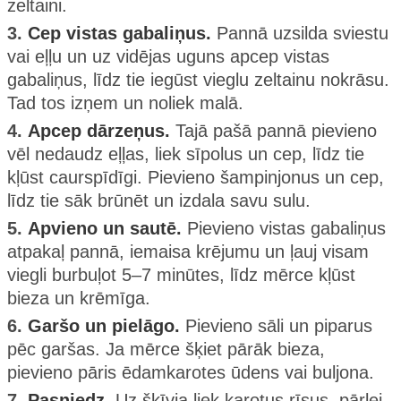
zeltaini.
3.
Cep vistas gabaliņus.
Pannā uzsilda sviestu
vai eļļu un uz vidējas uguns apcep vistas
gabaliņus, līdz tie iegūst vieglu zeltainu nokrāsu.
Tad tos izņem un noliek malā.
4.
Apcep dārzeņus.
Tajā pašā pannā pievieno
vēl nedaudz eļļas, liek sīpolus un cep, līdz tie
kļūst caurspīdīgi. Pievieno šampinjonus un cep,
līdz tie sāk brūnēt un izdala savu sulu.
5.
Apvieno un sautē.
Pievieno vistas gabaliņus
atpakaļ pannā, iemaisa krējumu un ļauj visam
viegli burbuļot 5–7 minūtes, līdz mērce kļūst
bieza un krēmīga.
6.
Garšo un pielāgo.
Pievieno sāli un piparus
pēc garšas. Ja mērce šķiet pārāk bieza,
pievieno pāris ēdamkarotes ūdens vai buljona.
7.
Pasniedz.
Uz šķīvja liek karotus rīsus, pārlej