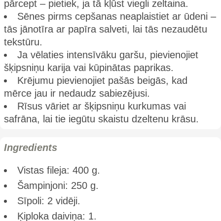
pārcept – pietiek, ja tā kļūst viegli zeltaina.
Sēnes pirms cepšanas neaplaistiet ar ūdeni –
tās jānotīra ar papīra salveti, lai tās nezaudētu
tekstūru.
Ja vēlaties intensīvāku garšu, pievienojiet
šķipsniņu karija vai kūpinātas paprikas.
Krējumu pievienojiet pašās beigās, kad
mērce jau ir nedaudz sabiezējusi.
Rīsus vāriet ar šķipsniņu kurkumas vai
safrāna, lai tie iegūtu skaistu dzeltenu krāsu.
Ingredients
Vistas fileja: 400 g.
Šampinjoni: 250 g.
Sīpoli: 2 vidēji.
Ķiploka daiviņa: 1.