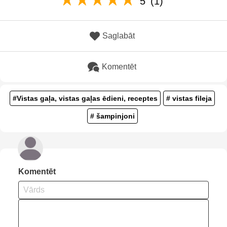
5
(1)
Saglabāt
Komentēt
#Vistas gaļa, vistas gaļas ēdieni, receptes
# vistas fileja
# šampinjoni
Komentēt