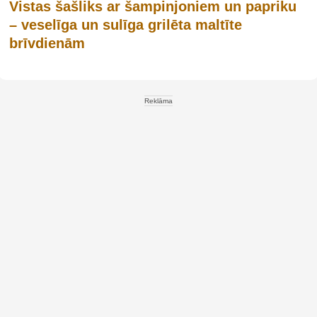
Vistas šašliks ar šampinjoniem un papriku
– veselīga un sulīga grilēta maltīte
brīvdienām
Reklāma