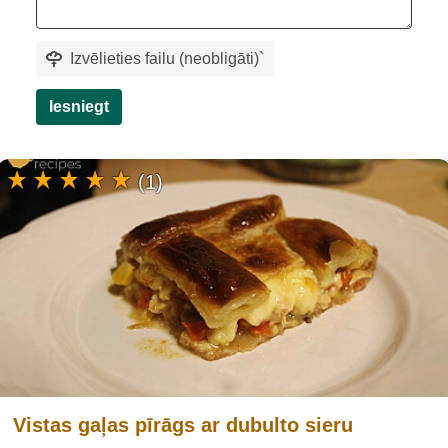
Izvēlieties failu (neobligāti)
`
Iesniegt
(1)
Vistas gaļas pīrāgs ar dubulto sieru