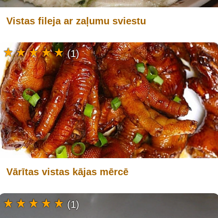
Vistas fileja ar zaļumu sviestu
(1)
Vārītas vistas kājas mērcē
(1)