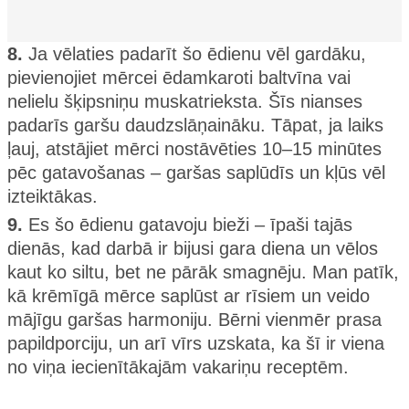
8.
Ja vēlaties padarīt šo ēdienu vēl gardāku,
pievienojiet mērcei ēdamkaroti baltvīna vai
nelielu šķipsniņu muskatrieksta. Šīs nianses
padarīs garšu daudzslāņaināku. Tāpat, ja laiks
ļauj, atstājiet mērci nostāvēties 10–15 minūtes
pēc gatavošanas – garšas saplūdīs un kļūs vēl
izteiktākas.
9.
Es šo ēdienu gatavoju bieži – īpaši tajās
dienās, kad darbā ir bijusi gara diena un vēlos
kaut ko siltu, bet ne pārāk smagnēju. Man patīk,
kā krēmīgā mērce saplūst ar rīsiem un veido
mājīgu garšas harmoniju. Bērni vienmēr prasa
papildporciju, un arī vīrs uzskata, ka šī ir viena
no viņa iecienītākajām vakariņu receptēm.