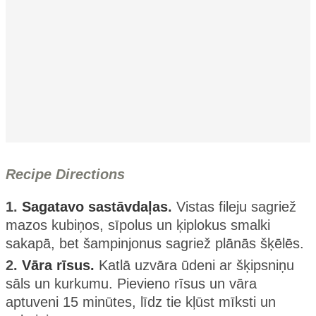
Recipe Directions
1.
Sagatavo sastāvdaļas.
Vistas fileju sagriež
mazos kubiņos, sīpolus un ķiplokus smalki
sakapā, bet šampinjonus sagriež plānās šķēlēs.
2.
Vāra rīsus.
Katlā uzvāra ūdeni ar šķipsniņu
sāls un kurkumu. Pievieno rīsus un vāra
aptuveni 15 minūtes, līdz tie kļūst mīksti un