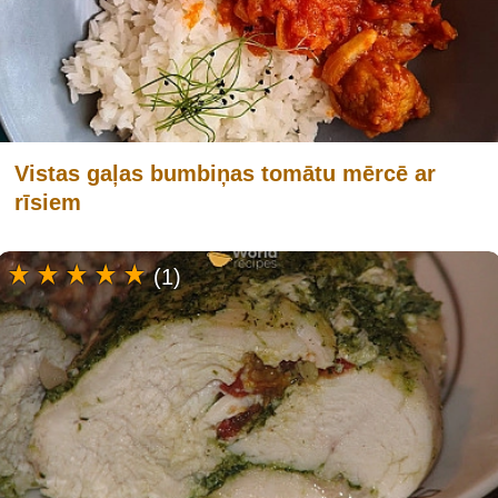
Vistas gaļas bumbiņas tomātu mērcē ar
rīsiem
(1)