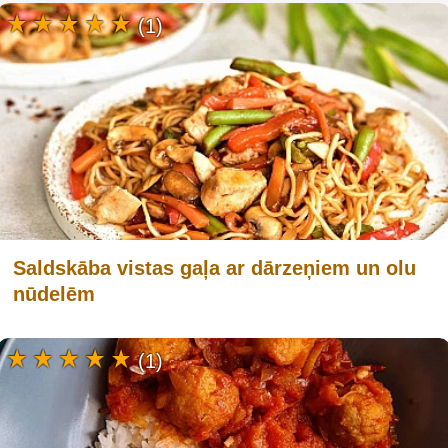
(1)
Saldskāba vistas gaļa ar dārzeņiem un olu
nūdelēm
(1)