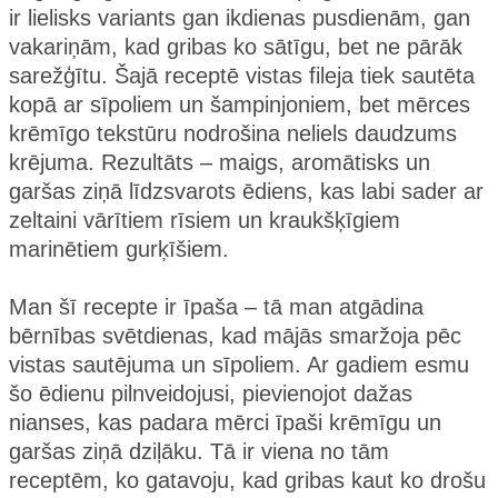
ir lielisks variants gan ikdienas pusdienām, gan
vakariņām, kad gribas ko sātīgu, bet ne pārāk
sarežģītu. Šajā receptē vistas fileja tiek sautēta
kopā ar sīpoliem un šampinjoniem, bet mērces
krēmīgo tekstūru nodrošina neliels daudzums
krējuma. Rezultāts – maigs, aromātisks un
garšas ziņā līdzsvarots ēdiens, kas labi sader ar
zeltaini vārītiem rīsiem un kraukšķīgiem
marinētiem gurķīšiem.
Man šī recepte ir īpaša – tā man atgādina
bērnības svētdienas, kad mājās smaržoja pēc
vistas sautējuma un sīpoliem. Ar gadiem esmu
šo ēdienu pilnveidojusi, pievienojot dažas
nianses, kas padara mērci īpaši krēmīgu un
garšas ziņā dziļāku. Tā ir viena no tām
receptēm, ko gatavoju, kad gribas kaut ko drošu