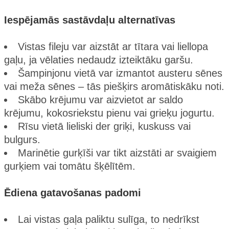
Iespējamās sastāvdaļu alternatīvas
Vistas fileju var aizstāt ar tītara vai liellopa
gaļu, ja vēlaties nedaudz izteiktāku garšu.
Šampinjonu vietā var izmantot austeru sēnes
vai meža sēnes – tās piešķirs aromātiskāku noti.
Skābo krējumu var aizvietot ar saldo
krējumu, kokosriekstu pienu vai grieķu jogurtu.
Rīsu vietā lieliski der griķi, kuskuss vai
bulgurs.
Marinētie gurķīši var tikt aizstāti ar svaigiem
gurķiem vai tomātu šķēlītēm.
Ēdiena gatavošanas padomi
Lai vistas gaļa paliktu sulīga, to nedrīkst