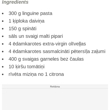
Ingredients
300 g linguine pasta
1 ķiploka daiviņa
150 g spināti
sāls un svaigi malti pipari
4 ēdamkarotes extra-virgin olīveļļas
4 ēdamkarotes sasmalcināti pētersīļa zaļumi
400 g svaigas garneles bez čaulas
10 ķiršu tomātiņi
rīvēta miziņa no 1 citrona
Reklāma