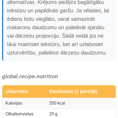
alternatīvas. Krējums piešķirs bagātīgāku
tekstūru un papildinās garšu. Ja vēlaties, lai
ēdiens būtu vieglāks, varat samazināt
makaronu daudzumu un palielināt spinātu
vai dārzeņu proporciju. Šādā veidā jūs ne
tikai mainīsiet tekstūru, bet arī uzlabosiet
uzturvērtību, palielinot dārzeņu daudzumu.
global.recipe.nutrition
Uzturviela
Daudzums (1 porcijā)
Kalorijas
350 kcal
Olbaltumvielas
25 g