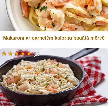
Makaroni ar garnelēm kaloriju bagātā mērcē
(1)