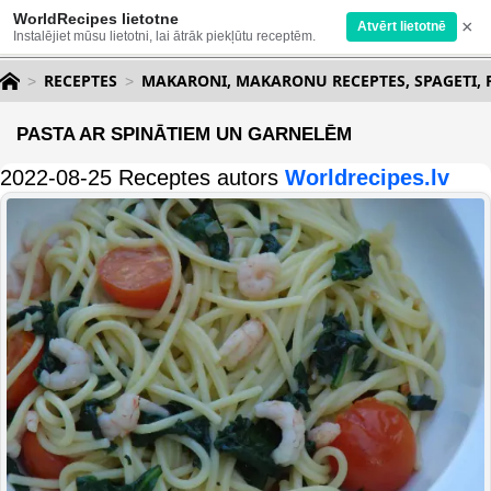
WorldRecipes lietotne
×
Atvērt lietotnē
Instalējiet mūsu lietotni, lai ātrāk piekļūtu receptēm.
RECEPTES
MAKARONI, MAKARONU RECEPTES, SPAGETI, 
PASTA AR SPINĀTIEM UN GARNELĒM
2022-08-25 Receptes autors
Worldrecipes.lv