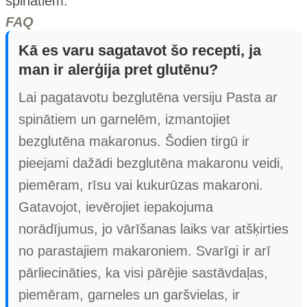
spinātiem.
FAQ
Kā es varu sagatavot šo recepti, ja
man ir alerģija pret glutēnu?
Lai pagatavotu bezglutēna versiju Pasta ar
spinātiem un garnelēm, izmantojiet
bezglutēna makaronus. Šodien tirgū ir
pieejami dažādi bezglutēna makaronu veidi,
piemēram, rīsu vai kukurūzas makaroni.
Gatavojot, ievērojiet iepakojuma
norādījumus, jo vārīšanas laiks var atšķirties
no parastajiem makaroniem. Svarīgi ir arī
pārliecināties, ka visi pārējie sastāvdaļas,
piemēram, garneles un garšvielas, ir