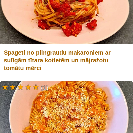
Spageti no pilngraudu makaroniem ar
sulīgām tītara kotletēm un mājražotu
tomātu mērci
(1)