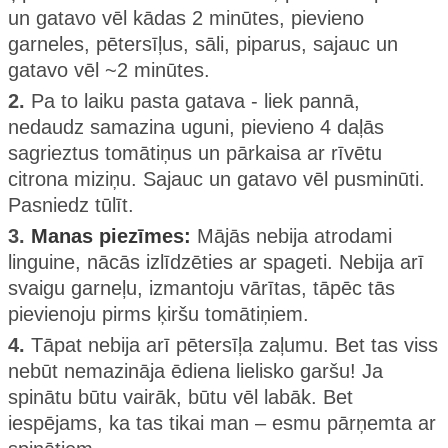
un gatavo vēl kādas 2 minūtes, pievieno
garneles, pētersīļus, sāli, piparus, sajauc un
gatavo vēl ~2 minūtes.
2.
Pa to laiku pasta gatava - liek pannā,
nedaudz samazina uguni, pievieno 4 daļās
sagrieztus tomātiņus un pārkaisa ar rīvētu
citrona miziņu. Sajauc un gatavo vēl pusminūti.
Pasniedz tūlīt.
3.
Manas piezīmes:
Mājās nebija atrodami
linguine, nācās izlīdzēties ar spageti. Nebija arī
svaigu garneļu, izmantoju vārītas, tāpēc tās
pievienoju pirms ķiršu tomātiņiem.
4.
Tāpat nebija arī pētersīļa zaļumu. Bet tas viss
nebūt nemazināja ēdiena lielisko garšu! Ja
spinātu būtu vairāk, būtu vēl labāk. Bet
iespējams, ka tas tikai man – esmu pārņemta ar