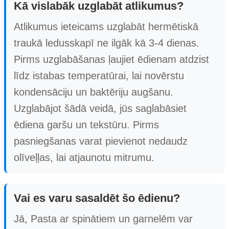
Kā vislabāk uzglabāt atlikumus?
Atlikumus ieteicams uzglabāt hermētiskā
traukā ledusskapī ne ilgāk kā 3-4 dienas.
Pirms uzglabāšanas ļaujiet ēdienam atdzist
līdz istabas temperatūrai, lai novērstu
kondensāciju un baktēriju augšanu.
Uzglabājot šādā veidā, jūs saglabāsiet
ēdiena garšu un tekstūru. Pirms
pasniegšanas varat pievienot nedaudz
olīveļļas, lai atjaunotu mitrumu.
Vai es varu sasaldēt šo ēdienu?
Jā, Pasta ar spinātiem un garnelēm var