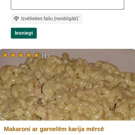
Izvēlieties failu (neobligāti)
`
Iesniegt
(1)
Makaroni ar garnelēm karija mērcē