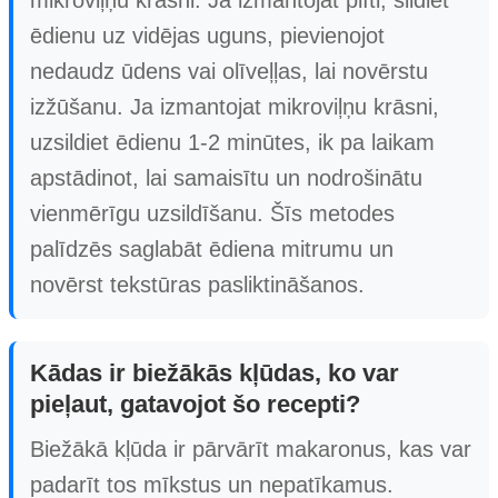
mikroviļņu krāsni. Ja izmantojat plīti, sildiet
ēdienu uz vidējas uguns, pievienojot
nedaudz ūdens vai olīveļļas, lai novērstu
izžūšanu. Ja izmantojat mikroviļņu krāsni,
uzsildiet ēdienu 1-2 minūtes, ik pa laikam
apstādinot, lai samaisītu un nodrošinātu
vienmērīgu uzsildīšanu. Šīs metodes
palīdzēs saglabāt ēdiena mitrumu un
novērst tekstūras pasliktināšanos.
Kādas ir biežākās kļūdas, ko var
pieļaut, gatavojot šo recepti?
Biežākā kļūda ir pārvārīt makaronus, kas var
padarīt tos mīkstus un nepatīkamus.