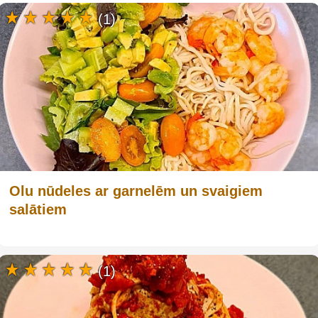
(1)
Olu nūdeles ar garnelēm un svaigiem
salātiem
(1)