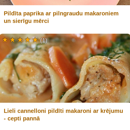
Pildīta paprika ar pilngraudu makaroniem
un sierīgu mērci
(1)
Lieli cannelloni pildīti makaroni ar krējumu
- cepti pannā