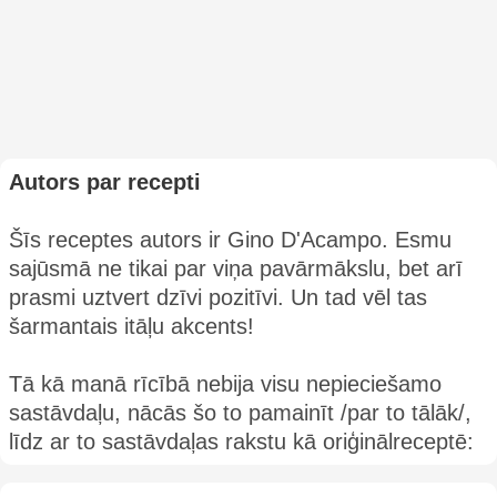
Autors par recepti
Šīs receptes autors ir Gino D'Acampo. Esmu
sajūsmā ne tikai par viņa pavārmākslu, bet arī
prasmi uztvert dzīvi pozitīvi. Un tad vēl tas
šarmantais itāļu akcents!
Tā kā manā rīcībā nebija visu nepieciešamo
sastāvdaļu, nācās šo to pamainīt /par to tālāk/,
līdz ar to sastāvdaļas rakstu kā oriģinālreceptē: