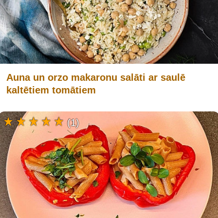
Auna un orzo makaronu salāti ar saulē
kaltētiem tomātiem
(1)