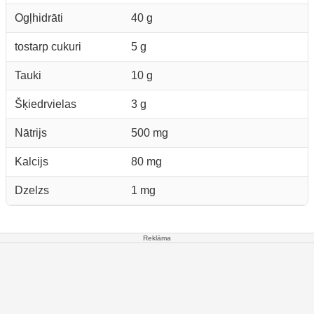
Ogļhidrāti
40 g
tostarp cukuri
5 g
Tauki
10 g
Šķiedrvielas
3 g
Nātrijs
500 mg
Kalcijs
80 mg
Dzelzs
1 mg
Reklāma