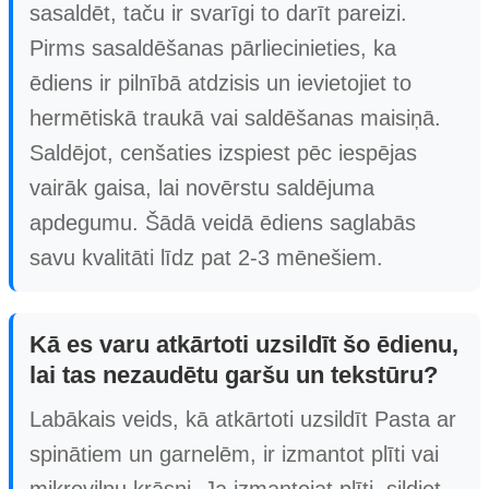
sasaldēt, taču ir svarīgi to darīt pareizi.
Pirms sasaldēšanas pārliecinieties, ka
ēdiens ir pilnībā atdzisis un ievietojiet to
hermētiskā traukā vai saldēšanas maisiņā.
Saldējot, cenšaties izspiest pēc iespējas
vairāk gaisa, lai novērstu saldējuma
apdegumu. Šādā veidā ēdiens saglabās
savu kvalitāti līdz pat 2-3 mēnešiem.
Kā es varu atkārtoti uzsildīt šo ēdienu,
lai tas nezaudētu garšu un tekstūru?
Labākais veids, kā atkārtoti uzsildīt Pasta ar
spinātiem un garnelēm, ir izmantot plīti vai