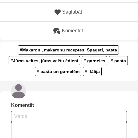
Saglabāt
Komentēt
#Makaroni, makaronu receptes, Spageti, pasta
#Jūras veltes, jūras velšu ēdieni
# garneles
# pasta
# pasta un garnelēm
# itālija
Komentēt