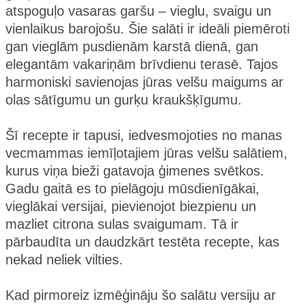
atspoguļo vasaras garšu – vieglu, svaigu un
vienlaikus barojošu. Šie salāti ir ideāli piemēroti
gan vieglām pusdienām karstā dienā, gan
elegantām vakariņām brīvdienu terasē. Tajos
harmoniski savienojas jūras velšu maigums ar
olas sātīgumu un gurķu kraukšķīgumu.
Šī recepte ir tapusi, iedvesmojoties no manas
vecmammas iemīļotajiem jūras velšu salātiem,
kurus viņa bieži gatavoja ģimenes svētkos.
Gadu gaitā es to pielāgoju mūsdienīgākai,
vieglākai versijai, pievienojot biezpienu un
mazliet citrona sulas svaigumam. Tā ir
pārbaudīta un daudzkārt testēta recepte, kas
nekad neliek vilties.
Kad pirmoreiz izmēģināju šo salātu versiju ar