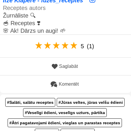
Ilze Klapere - iuzes_receptes
Receptes autors
Žurnāliste 🔍
🥣 Receptes ❣️
🌸 Ak! Dārzs un augi! 🌱
5
(1)
Saglabāt
Komentēt
#Salāti, salātu receptes
#Jūras veltes, jūras velšu ēdieni
#Veselīgi ēdieni, veselīgs uzturs, pārtika
#Ātri pagatavojami ēdieni, vieglas un parastas receptes