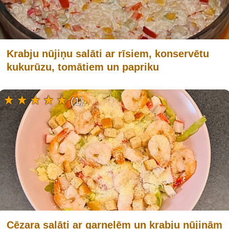
Krabju nūjiņu salāti ar rīsiem, konservētu
kukurūzu, tomātiem un papriku
(1)
Cēzara salāti ar garnelēm un krabju nūjiņām