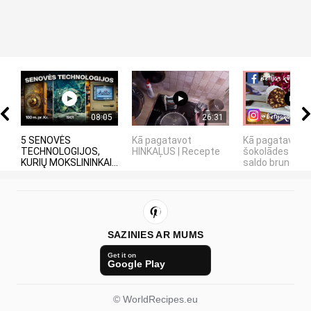
08:05
26:31
5 SENOVĖS
Kā pagatavot
Kā pagatavot
TECHNOLOGIJOS,
HINKAĻUS | Recepte
šokolādes desu
KURIŲ MOKSLININKAI...
saldo bruneti
SAZINIES AR MUMS
Get it on
Google Play
© WorldRecipes.eu