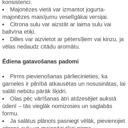
konsistenci.
Majonēzes vietā var izmantot jogurta-
majonēzes maisījumu veselīgākai versijai.
Citrona sulu var aizstāt ar laima sulu vai
baltvīna etiķi.
Dilles var aizvietot ar pētersīļiem vai kinzu, ja
vēlas nedaudz citādu aromātu.
Ēdiena gatavošanas padomi
Pirms pievienošanas pārliecinieties, ka
garneles ir pilnībā atkausētas un nosusinātas, lai
salāti nebūtu pārāk šķidri.
Olas pēc vārīšanas ātri atdzesējiet aukstā
ūdenī – tās vieglāk nomizosies un saglabās
formu.
Ja salātus plānots pasniegt vēlāk, pievienojiet