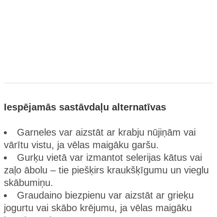
Iespējamās sastāvdaļu alternatīvas
Garneles var aizstāt ar krabju nūjiņām vai
vārītu vistu, ja vēlas maigāku garšu.
Gurķu vietā var izmantot selerijas kātus vai
zaļo ābolu – tie piešķirs kraukšķīgumu un vieglu
skābumiņu.
Graudaino biezpienu var aizstāt ar grieķu
jogurtu vai skābo krējumu, ja vēlas maigāku