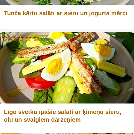
Tunča kārtu salāti ar sieru un jogurta mērci
(1)
Līgo svētku īpašie salāti ar ķimeņu sieru,
olu un svaigiem dārzeņiem