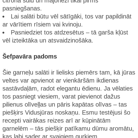
citrona sulu un majonēzi tikai pirms
pasniegšanas.
Lai salāti būtu vēl sātīgāki, tos var papildināt
ar vārītiem rīsiem vai kvinoju.
Pasniedziet tos atdzesētus – tā garša kļūst
vēl izteiktāka un atsvaidzinošāka.
Šefpavāra padoms
Šie garneļu salāti ir lielisks piemērs tam, kā jūras
veltes var apvienot ar vienkāršām ikdienas
sastāvdaļām, radot elegantu ēdienu. Ja vēlaties
tos pasniegt viesiem, varat pievienot dažus
pilienus olīveļļas un pāris kapātas olīvas – tas
piešķirs Vidusjūras noskaņu. Esmu testējusi šo
recepti vairākas reizes arī ar kūpinātām
garnelēm – tās piešķir patīkamu dūmu aromātu,
kas labi sader ar svaigiem gurķiem.