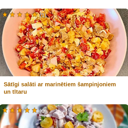
(1)
Sātīgi salāti ar marinētiem šampinjoniem
un tītaru
(1)