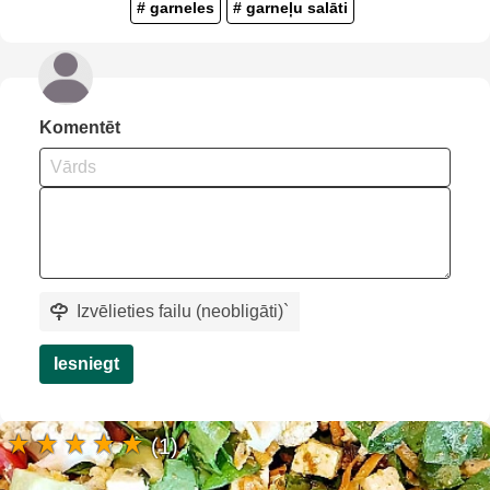
# garneles
# garneļu salāti
Komentēt
Izvēlieties failu (neobligāti)
`
Iesniegt
(1)