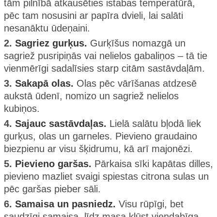
tām pilnībā atkausēties istabas temperatūrā,
pēc tam nosusini ar papīra dvieli, lai salāti
nesanāktu ūdeņaini.
2.
Sagriez gurķus.
Gurķīšus nomazgā un
sagriež pusripiņās vai nelielos gabaliņos – tā tie
vienmērīgi sadalīsies starp citām sastāvdaļām.
3.
Sakapā olas.
Olas pēc vārīšanas atdzesē
aukstā ūdenī, nomizo un sagriež nelielos
kubiņos.
4.
Sajauc sastāvdaļas.
Lielā salātu bļodā liek
gurķus, olas un garneles. Pievieno graudaino
biezpienu ar visu šķidrumu, kā arī majonēzi.
5.
Pievieno garšas.
Pārkaisa sīki kapātas dilles,
pievieno mazliet svaigi spiestas citrona sulas un
pēc garšas pieber sāli.
6.
Samaisa un pasniedz.
Visu rūpīgi, bet
saudzīgi samaisa, līdz masa kļūst viendabīga.