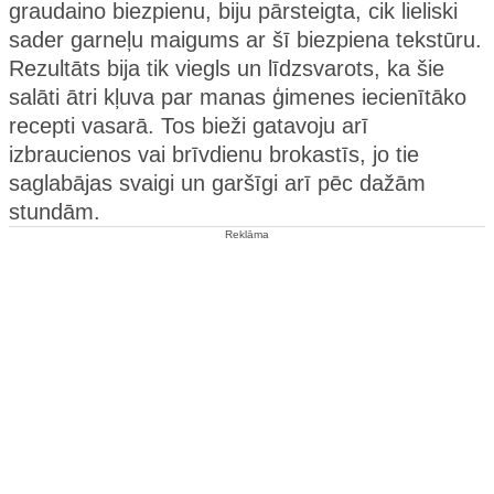
graudaino biezpienu, biju pārsteigta, cik lieliski
sader garneļu maigums ar šī biezpiena tekstūru.
Rezultāts bija tik viegls un līdzsvarots, ka šie
salāti ātri kļuva par manas ģimenes iecienītāko
recepti vasarā. Tos bieži gatavoju arī
izbraucienos vai brīvdienu brokastīs, jo tie
saglabājas svaigi un garšīgi arī pēc dažām
stundām.
Reklāma