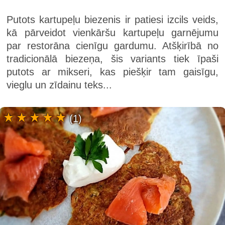
Putots kartupeļu biezenis ir patiesi izcils veids,
kā pārveidot vienkāršu kartupeļu garnējumu
par restorāna cienīgu gardumu. Atšķirībā no
tradicionālā biezeņa, šis variants tiek īpaši
putots ar mikseri, kas piešķir tam gaisīgu,
vieglu un zīdainu teks...
(1)