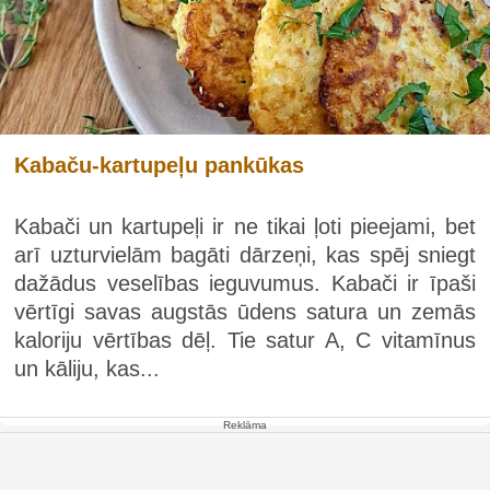
Kabaču-kartupeļu pankūkas
Kabači un kartupeļi ir ne tikai ļoti pieejami, bet
arī uzturvielām bagāti dārzeņi, kas spēj sniegt
dažādus veselības ieguvumus. Kabači ir īpaši
vērtīgi savas augstās ūdens satura un zemās
kaloriju vērtības dēļ. Tie satur A, C vitamīnus
un kāliju, kas...
Reklāma