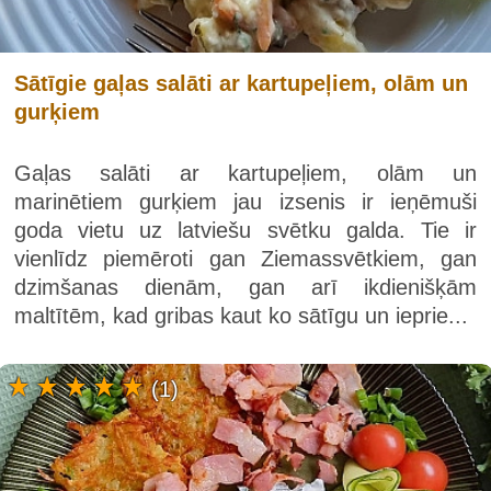
Sātīgie gaļas salāti ar kartupeļiem, olām un
gurķiem
Gaļas salāti ar kartupeļiem, olām un
marinētiem gurķiem jau izsenis ir ieņēmuši
goda vietu uz latviešu svētku galda. Tie ir
vienlīdz piemēroti gan Ziemassvētkiem, gan
dzimšanas dienām, gan arī ikdienišķām
maltītēm, kad gribas kaut ko sātīgu un ieprie...
(1)