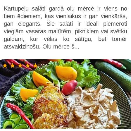
Kartupeļu salāti gardā olu mērcē ir viens no
tiem ēdieniem, kas vienlaikus ir gan vienkāršs,
gan elegants. Šie salāti ir ideāli piemēroti
vieglām vasaras maltītēm, piknikiem vai svētku
galdam, kur vēlas ko sātīgu, bet tomēr
atsvaidzinošu. Olu mērce š...
(1)