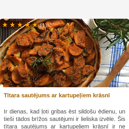
(1)
Tītara sautējums ar kartupeļiem krāsnī
Ir dienas, kad ļoti gribas ēst sildošu ēdienu, un
tieši tādos brīžos sautējumi ir lieliska izvēle. Šis
tītara sautējums ar kartupeļiem krāsnī ir ne