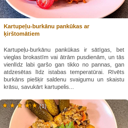
Kartupeļu-burkānu pankūkas ar
ķirštomātiem
Kartupeļu-burkānu pankūkas ir sātīgas, bet
vieglas brokastīm vai ātrām pusdienām, un tās
vienlīdz labi garšo gan tikko no pannas, gan
atdzesētas līdz istabas temperatūrai. Rīvēts
burkāns piešķir saldenu svaigumu un skaistu
krāsu, savukārt kartupelis...
(1)