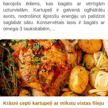
barojošs ēdiens, kas bagāts ar vērtīgām
uzturvielām. Kartupeļi ir galvenā ogļhidrātu
avots, nodrošinot ilgstošu enerģiju un palīdzot
saglabāt sātu. Konservētais lasis ir bagāts ar
omega-3 taukskābēm,...
(1)
Krāsnī cepti kartupeļi ar mīkstu vistas fileju