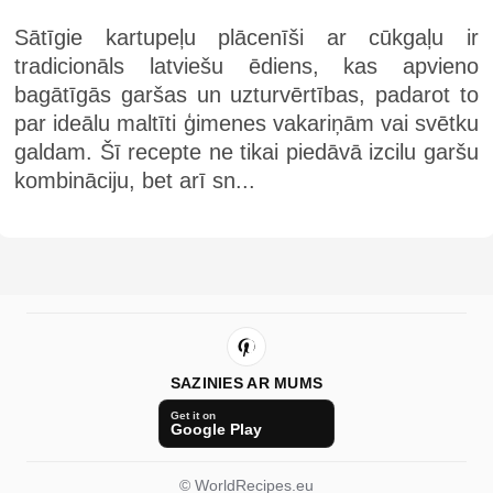
Sātīgie kartupeļu plācenīši ar cūkgaļu ir
tradicionāls latviešu ēdiens, kas apvieno
bagātīgās garšas un uzturvērtības, padarot to
par ideālu maltīti ģimenes vakariņām vai svētku
galdam. Šī recepte ne tikai piedāvā izcilu garšu
kombināciju, bet arī sn...
SAZINIES AR MUMS
Get it on
Google Play
© WorldRecipes.eu