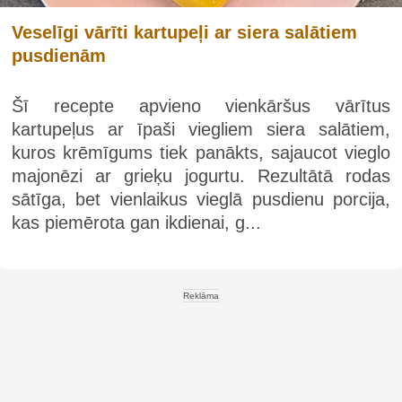
Veselīgi vārīti kartupeļi ar siera salātiem
pusdienām
Šī recepte apvieno vienkāršus vārītus
kartupeļus ar īpaši viegliem siera salātiem,
kuros krēmīgums tiek panākts, sajaucot vieglo
majonēzi ar grieķu jogurtu. Rezultātā rodas
sātīga, bet vienlaikus vieglā pusdienu porcija,
kas piemērota gan ikdienai, g...
Reklāma