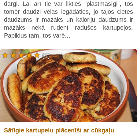
dārgi. Lai arī tie var likties "plastmasīgi", tos
tomēr daudzi vēlas iegādāties, jo tajos cietes
daudzums ir mazāks un kaloriju daudzums ir
mazāks nekā rudenī radušos kartupeļos.
Papildus tam, tos varē...
(1)
Sātīgie kartupeļu plācenīši ar cūkgaļu