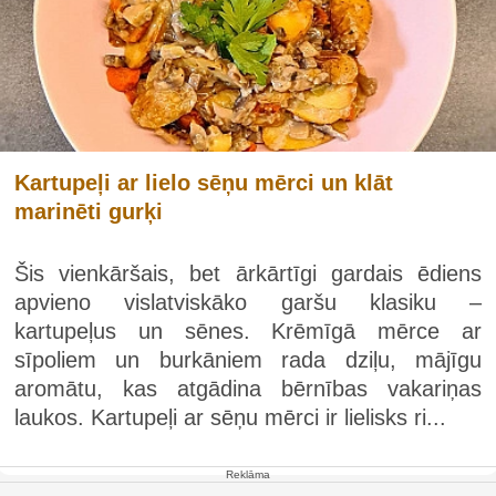
Kartupeļi ar lielo sēņu mērci un klāt
marinēti gurķi
Šis vienkāršais, bet ārkārtīgi gardais ēdiens
apvieno vislatviskāko garšu klasiku –
kartupeļus un sēnes. Krēmīgā mērce ar
sīpoliem un burkāniem rada dziļu, mājīgu
aromātu, kas atgādina bērnības vakariņas
laukos. Kartupeļi ar sēņu mērci ir lielisks ri...
Reklāma