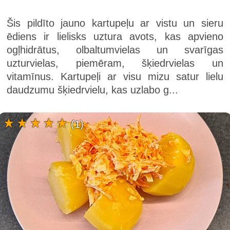
Šis pildīto jauno kartupeļu ar vistu un sieru
ēdiens ir lielisks uztura avots, kas apvieno
ogļhidrātus, olbaltumvielas un svarīgas
uzturvielas, piemēram, šķiedrvielas un
vitamīnus. Kartupeļi ar visu mizu satur lielu
daudzumu šķiedrvielu, kas uzlabo g...
(1)