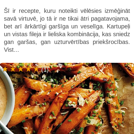
Šī ir recepte, kuru noteikti vēlēsies izmēģināt
savā virtuvē, jo tā ir ne tikai ātri pagatavojama,
bet arī ārkārtīgi garšīga un veselīga. Kartupeļi
un vistas fileja ir lieliska kombinācija, kas sniedz
gan garšas, gan uzturvērtības priekšrocības.
Vist...
(1)