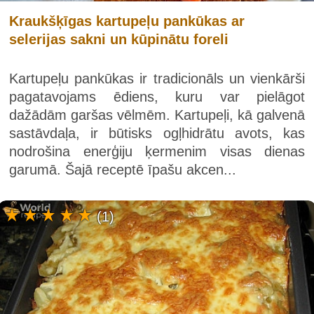
Kraukšķīgas kartupeļu pankūkas ar
selerijas sakni un kūpinātu foreli
Kartupeļu pankūkas ir tradicionāls un vienkārši
pagatavojams ēdiens, kuru var pielāgot
dažādām garšas vēlmēm. Kartupeļi, kā galvenā
sastāvdaļa, ir būtisks ogļhidrātu avots, kas
nodrošina enerģiju ķermenim visas dienas
garumā. Šajā receptē īpašu akcen...
(1)