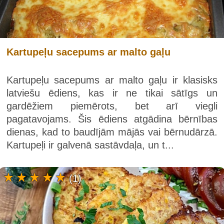
Kartupeļu sacepums ar malto gaļu
Kartupeļu sacepums ar malto gaļu ir klasisks
latviešu ēdiens, kas ir ne tikai sātīgs un
gardēžiem piemērots, bet arī viegli
pagatavojams. Šis ēdiens atgādina bērnības
dienas, kad to baudījām mājās vai bērnudārzā.
Kartupeļi ir galvenā sastāvdaļa, un t...
(1)