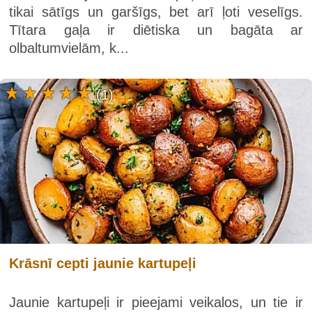
tikai sātīgs un garšīgs, bet arī ļoti veselīgs.
Tītara gaļa ir diētiska un bagāta ar
olbaltumvielām, k...
(1)
Krāsnī cepti jaunie kartupeļi
Jaunie kartupeļi ir pieejami veikalos, un tie ir