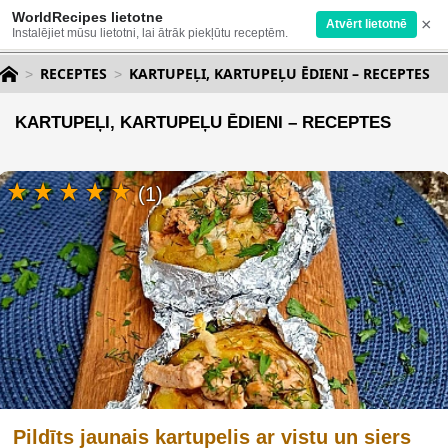
WorldRecipes lietotne
×
Atvērt lietotnē
Instalējiet mūsu lietotni, lai ātrāk piekļūtu receptēm.
RECEPTES
KARTUPEĻI, KARTUPEĻU ĒDIENI – RECEPTES
KARTUPEĻI, KARTUPEĻU ĒDIENI – RECEPTES
(1)
Pildīts jaunais kartupelis ar vistu un siers