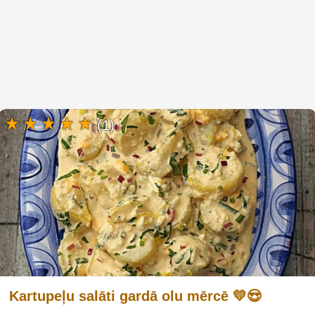
(1)
Kartupeļu salāti gardā olu mērcē 💛😍