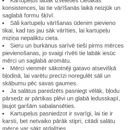
Kartupeļus labāk izvēlēties cietākas
konsistences, lai tie vārīšanās laikā neizjūk un
saglabā formu šķīvī.
Sāli kartupeļu vārīšanas ūdenim pievieno
tikai, kad tas jau sāk vārīties, lai kartupeļu
miziņa nepaliktu cieta.
Sieru un burkānus sarīvē tieši pirms mērces
pievienošanas, jo svaigi rīvēti tie labāk iesūc
mērci un saglabā aromātu.
Mērci vienmēr sākotnēji gatavo atsevišķā
bļodiņā, lai varētu precīzi noregulēt sāli un
skābumu pēc savas gaumes.
Ja salātus paredzēts pasniegt vēlāk, bļodu
pārsedz ar pārtikas plēvi un glabā ledusskapī,
ļaujot garšām sabalansēties.
Kartupeļus pasniedzot ir svarīgi, lai tie ir
karsti, bet netvaiko pārāk stipri, citādi salātu
mērce var sākt atdalīties.