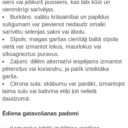
siers vai jebkurš pussiens, kas labi kūst un
vienmērīgi sarīvējas.
Burkāns: salātu krāsainībai un papildus
sulīgumam var pievienot nedaudz smalki
sarīvētu selerijas sakni vai ābolu.
Sīpols: maigas garšas cienītāji baltā sīpola
vietā var izmantot lokus, maurlokus vai
sīksagrieztus puravus.
Zaļumi: dillēm alternatīvi iespējams izmantot
pētersīļus vai koriandru, ja patīk izteiktāka
garša.
Citrona sula: skābumu var panākt, izmantojot
laima sulu vai baltvīna etiķi ļoti nelielā
daudzumā.
Ēdiena gatavošanas padomi