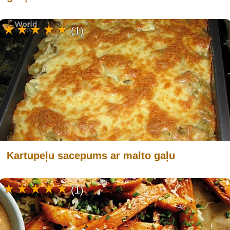
(1)
Kartupeļu sacepums ar malto gaļu
(1)