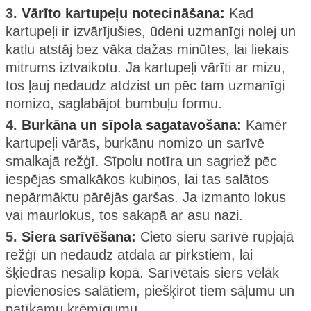
3.
Vārīto kartupeļu notecināšana:
Kad
kartupeļi ir izvārījušies, ūdeni uzmanīgi nolej un
katlu atstāj bez vāka dažas minūtes, lai liekais
mitrums iztvaikotu. Ja kartupeļi vārīti ar mizu,
tos ļauj nedaudz atdzist un pēc tam uzmanīgi
nomizo, saglabājot bumbuļu formu.
4.
Burkāna un sīpola sagatavošana:
Kamēr
kartupeļi vārās, burkānu nomizo un sarīvē
smalkajā režģī. Sīpolu notīra un sagriež pēc
iespējas smalkākos kubiņos, lai tas salātos
nepārmāktu pārējās garšas. Ja izmanto lokus
vai maurlokus, tos sakapā ar asu nazi.
5.
Siera sarīvēšana:
Cieto sieru sarīvē rupjajā
režģī un nedaudz atdala ar pirkstiem, lai
šķiedras nesalīp kopā. Sarīvētais siers vēlāk
pievienosies salātiem, piešķirot tiem sāļumu un
patīkamu krēmīgumu.