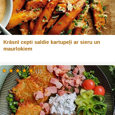
Krāsnī cepti saldie kartupeļi ar sieru un
maurlokiem
(1)