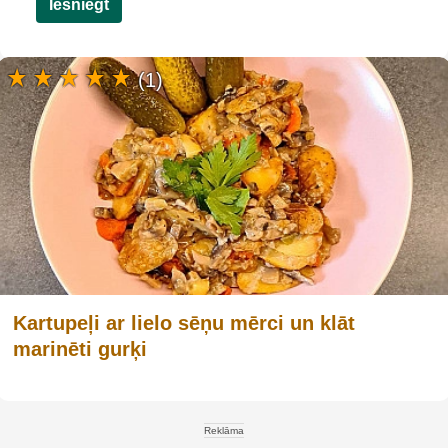
Iesniegt
(1)
Kartupeļi ar lielo sēņu mērci un klāt
marinēti gurķi
Reklāma