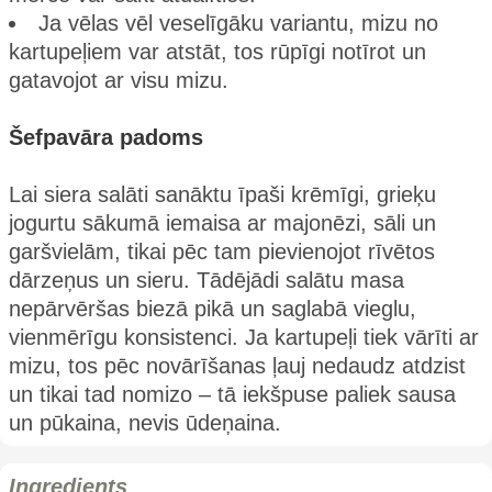
Ja vēlas vēl veselīgāku variantu, mizu no
kartupeļiem var atstāt, tos rūpīgi notīrot un
gatavojot ar visu mizu.
Šefpavāra padoms
Lai siera salāti sanāktu īpaši krēmīgi, grieķu
jogurtu sākumā iemaisa ar majonēzi, sāli un
garšvielām, tikai pēc tam pievienojot rīvētos
dārzeņus un sieru. Tādējādi salātu masa
nepārvēršas biezā pikā un saglabā vieglu,
vienmērīgu konsistenci. Ja kartupeļi tiek vārīti ar
mizu, tos pēc novārīšanas ļauj nedaudz atdzist
un tikai tad nomizo – tā iekšpuse paliek sausa
un pūkaina, nevis ūdeņaina.
Ingredients