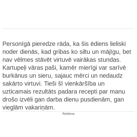
Personīgā pieredze rāda, ka šis ēdiens lieliski
noder dienās, kad gribas ko siltu un mājīgu, bet
nav vēlmes stāvēt virtuvē vairākas stundas.
Kartupeļi vāras paši, kamēr mierīgi var sarīvē
burkānus un sieru, sajauc mērci un nedaudz
sakārto virtuvi. Tieši šī vienkāršība un
uzticamais rezultāts padara recepti par manu
drošo izvēli gan darba dienu pusdienām, gan
vieglām vakariņām.
Reklāma