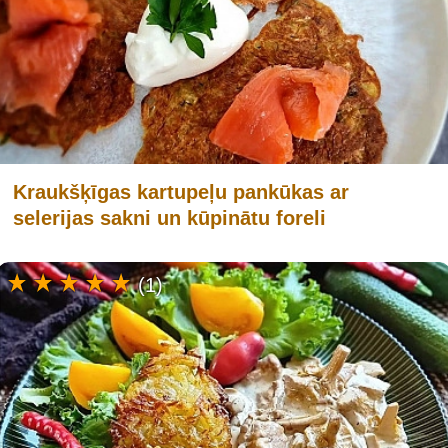
Kraukšķīgas kartupeļu pankūkas ar
selerijas sakni un kūpinātu foreli
(1)