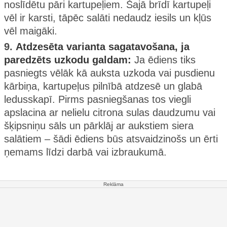
noslīdētu pāri kartupeļiem. Šajā brīdī kartupeļi
vēl ir karsti, tāpēc salāti nedaudz iesils un kļūs
vēl maigāki.
9.
Atdzesēta varianta sagatavošana, ja
paredzēts uzkodu galdam:
Ja ēdiens tiks
pasniegts vēlāk kā auksta uzkoda vai pusdienu
kārbiņa, kartupeļus pilnībā atdzesē un glabā
ledusskapī. Pirms pasniegšanas tos viegli
apslacina ar nelielu citrona sulas daudzumu vai
šķipsniņu sāls un pārklāj ar aukstiem siera
salātiem – šādi ēdiens būs atsvaidzinošs un ērti
ņemams līdzi darbā vai izbraukumā.
Reklāma