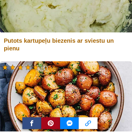
Putots kartupeļu biezenis ar sviestu un
pienu
(1)