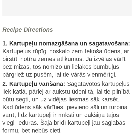
Recipe Directions
1.
Kartupeļu nomazgāšana un sagatavošana:
Kartupeļus rūpīgi noskalo zem tekoša ūdens, ar
birstīti notīra zemes atlikumus. Ja izvēlas vārīt
bez mizas, tos nomizo un lielākos bumbuļus
pārgriež uz pusēm, lai tie vārās vienmērīgi.
2.
Kartupeļu vārīšana:
Sagatavotos kartupeļus
liek katlā, pārlej ar aukstu ūdeni tā, lai tie pilnībā
būtu segti, un uz vidējas liesmas sāk karsēt.
Kad ūdens sāk vārīties, pievieno sāli un turpina
vārīt, līdz kartupeļi ir mīksti un dakšiņa tajos
viegli ieduras. Šajā brīdī kartupeļi jau saglabās
formu, bet nebūs cieti.