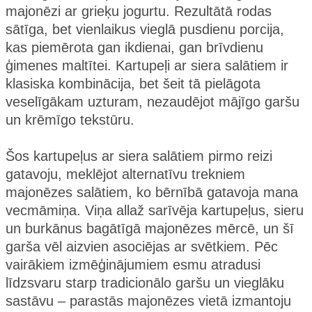
majonēzi ar grieķu jogurtu. Rezultātā rodas
sātīga, bet vienlaikus vieglā pusdienu porcija,
kas piemērota gan ikdienai, gan brīvdienu
ģimenes maltītei. Kartupeļi ar siera salātiem ir
klasiska kombinācija, bet šeit tā pielāgota
veselīgākam uzturam, nezaudējot mājīgo garšu
un krēmīgo tekstūru.
Šos kartupeļus ar siera salātiem pirmo reizi
gatavoju, meklējot alternatīvu trekniem
majonēzes salātiem, ko bērnībā gatavoja mana
vecmāmiņa. Viņa allaž sarīvēja kartupeļus, sieru
un burkānus bagātīgā majonēzes mērcē, un šī
garša vēl aizvien asociējas ar svētkiem. Pēc
vairākiem izmēģinājumiem esmu atradusi
līdzsvaru starp tradicionālo garšu un vieglāku
sastāvu – parastās majonēzes vietā izmantoju