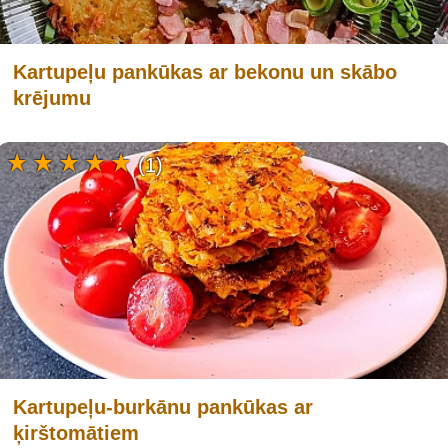
Kartupeļu pankūkas ar bekonu un skābo
krējumu
(1)
Kartupeļu-burkānu pankūkas ar
ķirštomātiem