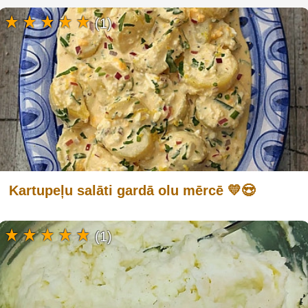
(1)
Kartupeļu salāti gardā olu mērcē 💛😍
(1)