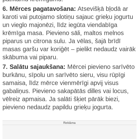
6.
Mērces pagatavošana:
Atsevišķā bļodā ar
karoti vai putojamo slotiņu sajauc grieķu jogurtu
un vieglo majonēzi, līdz iegūta viendabīga
krēmīga masa. Pievieno sāli, maltos melnos
piparus un citrona sulu. Ja vēlas, šajā brīdī
masas garšu var koriģēt – pielikt nedaudz vairāk
skābuma vai piparu.
7.
Salātu sajaukšana:
Mērcei pievieno sarīvēto
burkānu, sīpolu un sarīvēto sieru, visu rūpīgi
samaisa, līdz mērce vienmērīgi apvij visus
gabaliņus. Pievieno sakapātās dilles vai locus,
vēlreiz apmaisa. Ja salāti šķiet pārāk biezi,
pievieno nedaudz papildu grieķu jogurta.
Reklāma