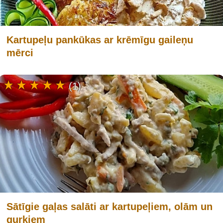
Kartupeļu pankūkas ar krēmīgu gaileņu
mērci
(1)
Sātīgie gaļas salāti ar kartupeļiem, olām un
gurķiem