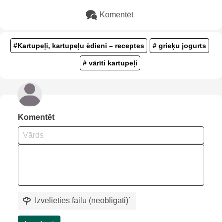
Komentēt
#Kartupeļi, kartupeļu ēdieni – receptes
# grieķu jogurts
# vārīti kartupeļi
Komentēt
Izvēlieties failu (neobligāti)
`