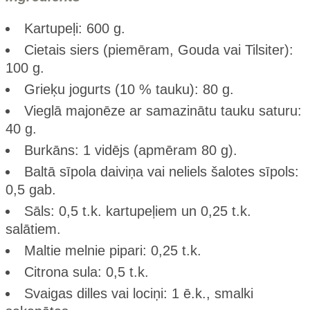
Kartupeļi: 600 g.
Cietais siers (piemēram, Gouda vai Tilsiter):
100 g.
Grieķu jogurts (10 % tauku): 80 g.
Vieglā majonēze ar samazinātu tauku saturu:
40 g.
Burkāns: 1 vidējs (apmēram 80 g).
Baltā sīpola daiviņa vai neliels šalotes sīpols:
0,5 gab.
Sāls: 0,5 t.k. kartupeļiem un 0,25 t.k.
salātiem.
Maltie melnie pipari: 0,25 t.k.
Citrona sula: 0,5 t.k.
Svaigas dilles vai lociņi: 1 ē.k., smalki