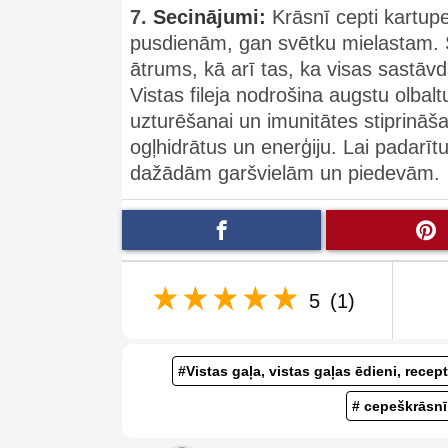
7.
Secinājumi:
Krāsnī cepti kartupeļi
pusdienām, gan svētku mielastam. Š
ātrums, kā arī tas, ka visas sastāv
Vistas fileja nodrošina augstu olba
uzturēšanai un imunitātes stiprināš
ogļhidrātus un enerģiju. Lai padarīt
dažādām garšvielām un piedevām.
5
(1)
#Vistas gaļa, vistas gaļas ēdieni, recep
# cepeškrāsnī