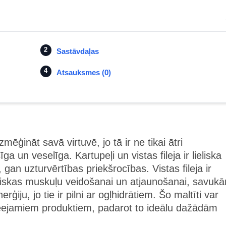
Sastāvdaļas
Atsauksmes (0)
zmēģināt savā virtuvē, jo tā ir ne tikai ātri
a un veselīga. Kartupeļi un vistas fileja ir lieliska
gan uzturvērtības priekšrocības. Vistas fileja ir
tiskas muskuļu veidošanai un atjaunošanai, savukā
iju, jo tie ir pilni ar ogļhidrātiem. Šo maltīti var
ieejamiem produktiem, padarot to ideālu dažādām