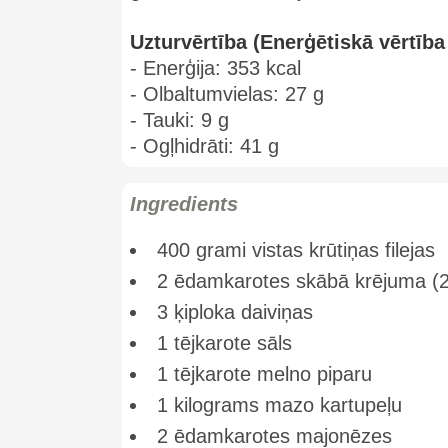
Uzturvērtība (Enerģētiskā vērtība 
- Enerģija: 353 kcal
- Olbaltumvielas: 27 g
- Tauki: 9 g
- Ogļhidrāti: 41 g
Ingredients
400 grami vistas krūtiņas filejas
2 ēdamkarotes skābā krējuma (
3 ķiploka daiviņas
1 tējkarote sāls
1 tējkarote melno piparu
1 kilograms mazo kartupeļu
2 ēdamkarotes majonēzes