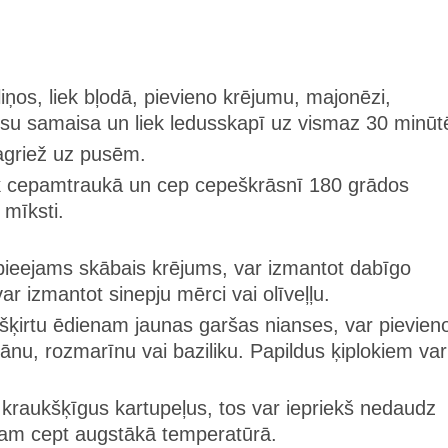
aliņos, liek bļodā, pievieno krējumu, majonēzi,
 Visu samaisa un liek ledusskapī uz vismaz 30 minū
agriež uz pusēm.
iek cepamtraukā un cep cepeškrāsnī 180 grādos
 mīksti.
ieejams skābais krējums, var izmantot dabīgo
ar izmantot sinepju mērci vai olīveļļu.
šķirtu ēdienam jaunas garšas nianses, var pievien
nu, rozmarīnu vai baziliku. Papildus ķiplokiem var
 kraukšķīgus kartupeļus, tos var iepriekš nedaudz
 tam cept augstākā temperatūrā​.