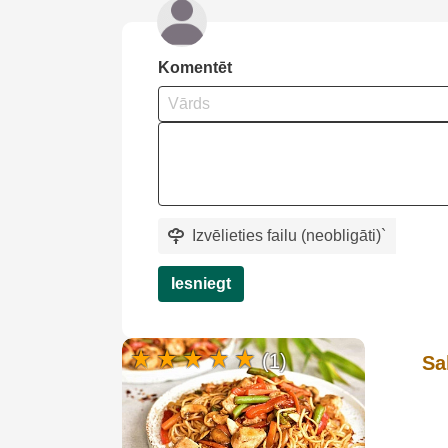
Komentēt
Izvēlieties failu (neobligāti)
`
Iesniegt
(1)
Sa