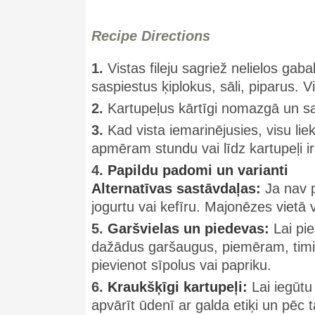
Recipe Directions
1.
Vistas fileju sagriež nelielos gab
saspiestus ķiplokus, sāli, piparus.
2.
Kartupeļus kārtīgi nomazgā un s
3.
Kad vista iemarinējusies, visu l
apmēram stundu vai līdz kartupeļi ir
4.
Papildu padomi un varianti
Alternatīvas sastāvdaļas:
Ja nav p
jogurtu vai kefīru. Majonēzes vietā v
5.
Garšvielas un piedevas:
Lai pie
dažādus garšaugus, piemēram, timiā
pievienot sīpolus vai papriku.
6.
Kraukšķīgi kartupeļi:
Lai iegūtu
apvārīt ūdenī ar galda etiķi un pēc