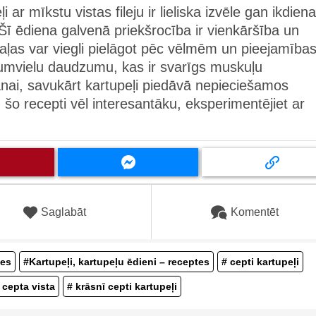
 ar mīkstu vistas fileju ir lieliska izvēle gan ikdien
ī ēdiena galvenā priekšrocība ir vienkāršība un
daļas var viegli pielāgot pēc vēlmēm un pieejamības
ltumvielu daudzumu, kas ir svarīgs muskuļu
anai, savukārt kartupeļi piedāvā nepieciešamos
u šo recepti vēl interesantāku, eksperimentējiet ar
Saglabāt
Komentēt
tes
#Kartupeļi, kartupeļu ēdieni – receptes
# cepti kartupeļi
 cepta vista
# krāsnī cepti kartupeļi