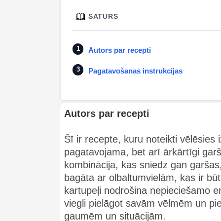
SATURS
Autors par recepti
Pagatavošanas instrukcijas
Autors par recepti
Šī ir recepte, kuru noteikti vēlēsies i
pagatavojama, bet arī ārkārtīgi garšīg
kombinācija, kas sniedz gan garšas, 
bagāta ar olbaltumvielām, kas ir bū
kartupeļi nodrošina nepieciešamo enerģ
viegli pielāgot savām vēlmēm un p
gaumēm un situācijām.