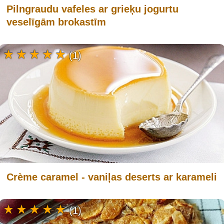
Pilngraudu vafeles ar grieķu jogurtu
veselīgām brokastīm
(1)
Crème caramel - vaniļas deserts ar karameli
(1)