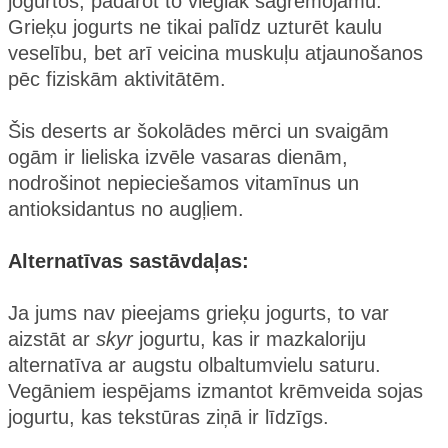
jogurtos, padarot to vieglāk sagremojamu.
Grieķu jogurts ne tikai palīdz uzturēt kaulu
veselību, bet arī veicina muskuļu atjaunošanos
pēc fiziskām aktivitātēm​.
Šis deserts ar šokolādes mērci un svaigām
ogām ir lieliska izvēle vasaras dienām,
nodrošinot nepieciešamos vitamīnus un
antioksidantus no augļiem.
Alternatīvas sastāvdaļas:
Ja jums nav pieejams grieķu jogurts, to var
aizstāt ar
skyr
jogurtu, kas ir mazkaloriju
alternatīva ar augstu olbaltumvielu saturu.
Vegāniem iespējams izmantot krēmveida sojas
jogurtu, kas tekstūras ziņā ir līdzīgs​.