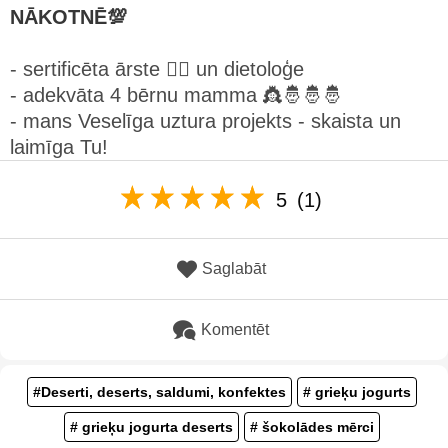
NĀKOTNĒ💯
- sertificēta ārste 👩‍⚕️ un dietoloģe
- adekvāta 4 bērnu mamma 👸🤴🤴🤴
- mans Veselīga uztura projekts - skaista un
laimīga Tu!
5
(1)
Saglabāt
Komentēt
#Deserti, deserts, saldumi, konfektes
# grieķu jogurts
# grieķu jogurta deserts
# šokolādes mērci