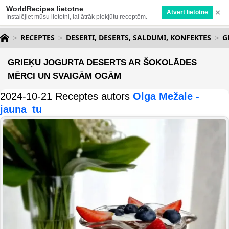
WorldRecipes lietotne
×
Atvērt lietotnē
Instalējiet mūsu lietotni, lai ātrāk piekļūtu receptēm.
RECEPTES
DESERTI, DESERTS, SALDUMI, KONFEKTES
G
GRIEĶU JOGURTA DESERTS AR ŠOKOLĀDES
MĒRCI UN SVAIGĀM OGĀM
2024-10-21 Receptes autors
Olga Mežale -
jauna_tu