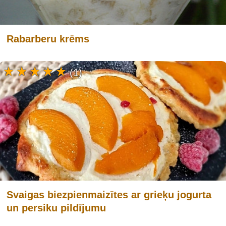
Rabarberu krēms
(1)
Svaigas biezpienmaizītes ar grieķu jogurta
un persiku pildījumu