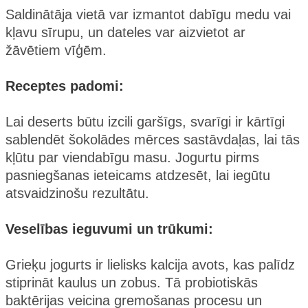
Saldinātāja vietā var izmantot dabīgu medu vai
kļavu sīrupu, un dateles var aizvietot ar
žāvētiem vīģēm.
Receptes padomi:
Lai deserts būtu izcili garšīgs, svarīgi ir kārtīgi
sablendēt šokolādes mērces sastāvdaļas, lai tās
kļūtu par viendabīgu masu. Jogurtu pirms
pasniegšanas ieteicams atdzesēt, lai iegūtu
atsvaidzinošu rezultātu.
Veselības ieguvumi un trūkumi:
Grieķu jogurts ir lielisks kalcija avots, kas palīdz
stiprināt kaulus un zobus. Tā probiotiskās
baktērijas veicina gremošanas procesu un