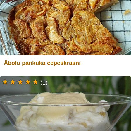
Ābolu pankūka cepeškrāsnī
(1)