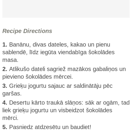
Recipe Directions
1.
Banānu, divas dateles, kakao un pienu
sablendē, līdz iegūta viendabīga šokolādes
masa.
2.
Atlikušo dateli sagriež mazākos gabaliņos un
pievieno šokolādes mērcei.
3.
Grieķu jogurtu sajauc ar saldinātāju pēc
garšas.
4.
Desertu kārto traukā slāņos: sāk ar ogām, tad
liek grieķu jogurtu un visbeidzot šokolādes
mērci.
5.
Pasniedz atdzesētu un baudiet!