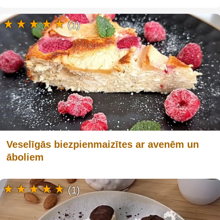
(1)
Veselīgās biezpienmaizītes ar avenēm un
āboliem
(1)