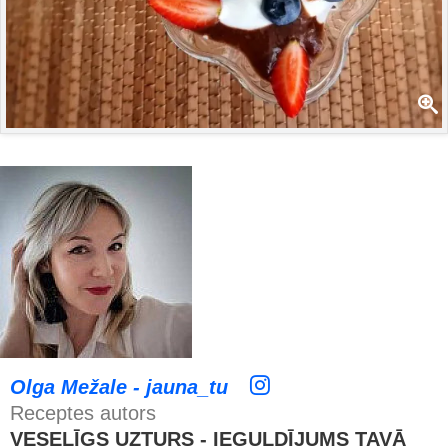
Olga Mežale - jauna_tu
Receptes autors
VESELĪGS UZTURS - IEGULDĪJUMS TAVĀ