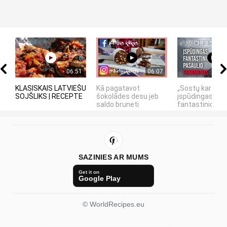
06:51
06:07
KLASISKAIS LATVIEŠU
Kā pagatavot
„Sostų karai" -
SOJŠLIKS | RECEPTE
šokolādes desu jeb
įspūdingas
saldo bruneti
fantastinio pasa
SAZINIES AR MUMS
Get it on
Google Play
© WorldRecipes.eu