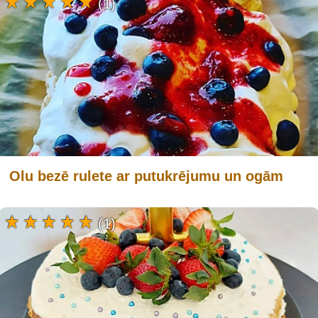
(1)
Olu bezē rulete ar putukrējumu un ogām
(1)