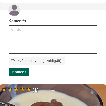
Komentēt
Izvēlieties failu (neobligāti)
`
Iesniegt
(1)