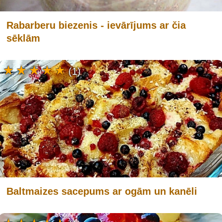
Rabarberu biezenis - ievārījums ar čia
sēklām
(1)
Baltmaizes sacepums ar ogām un kanēli