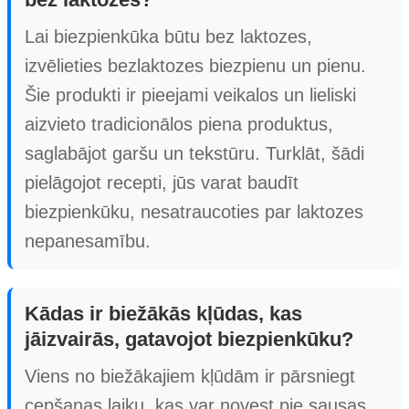
Lai biezpienkūka būtu bez laktozes,
izvēlieties bezlaktozes biezpienu un pienu.
Šie produkti ir pieejami veikalos un lieliski
aizvieto tradicionālos piena produktus,
saglabājot garšu un tekstūru. Turklāt, šādi
pielāgojot recepti, jūs varat baudīt
biezpienkūku, nesatraucoties par laktozes
nepanesamību.
Kādas ir biežākās kļūdas, kas
jāizvairās, gatavojot biezpienkūku?
Viens no biežākajiem kļūdām ir pārsniegt
cepšanas laiku, kas var novest pie sausas