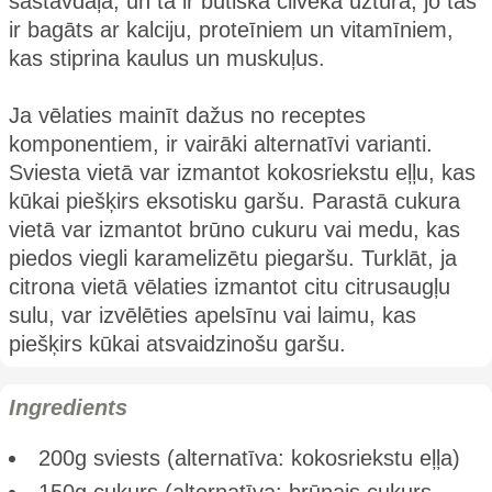
sastāvdaļa, un tā ir būtiska cilvēka uzturā, jo tas
ir bagāts ar kalciju, proteīniem un vitamīniem,
kas stiprina kaulus un muskuļus.
Ja vēlaties mainīt dažus no receptes
komponentiem, ir vairāki alternatīvi varianti.
Sviesta vietā var izmantot kokosriekstu eļļu, kas
kūkai piešķirs eksotisku garšu. Parastā cukura
vietā var izmantot brūno cukuru vai medu, kas
piedos viegli karamelizētu piegaršu. Turklāt, ja
citrona vietā vēlaties izmantot citu citrusaugļu
sulu, var izvēlēties apelsīnu vai laimu, kas
piešķirs kūkai atsvaidzinošu garšu.
Ingredients
200g sviests (alternatīva: kokosriekstu eļļa)