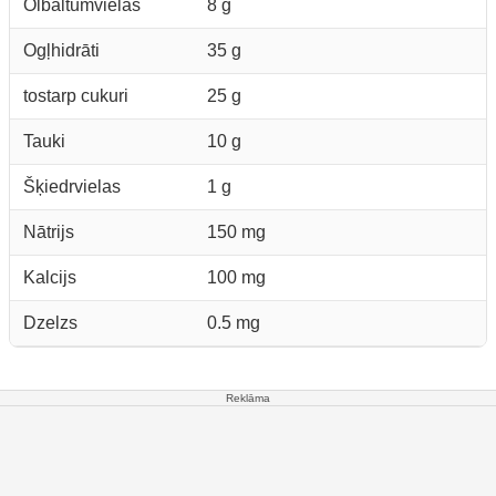
Olbaltumvielas
8 g
Ogļhidrāti
35 g
tostarp cukuri
25 g
Tauki
10 g
Šķiedrvielas
1 g
Nātrijs
150 mg
Kalcijs
100 mg
Dzelzs
0.5 mg
Reklāma