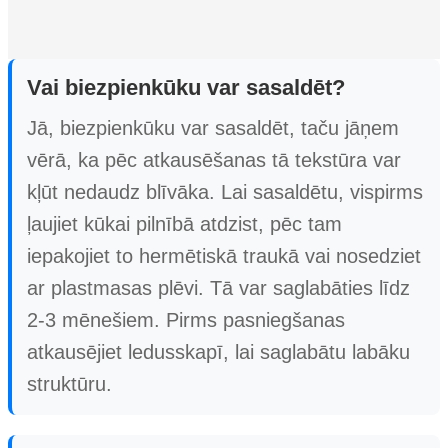
Vai biezpienkūku var sasaldēt?
Jā, biezpienkūku var sasaldēt, taču jāņem
vērā, ka pēc atkausēšanas tā tekstūra var
kļūt nedaudz blīvāka. Lai sasaldētu, vispirms
ļaujiet kūkai pilnībā atdzist, pēc tam
iepakojiet to hermētiskā traukā vai nosedziet
ar plastmasas plēvi. Tā var saglabāties līdz
2-3 mēnešiem. Pirms pasniegšanas
atkausējiet ledusskapī, lai saglabātu labāku
struktūru.