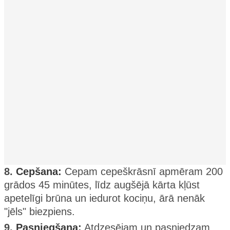
8.
Cepšana:
Cepam cepeškrāsnī apmēram 200
grādos 45 minūtes, līdz augšējā kārta kļūst
apetelīgi brūna un iedurot kociņu, ārā nenāk
"jēls" biezpiens.
9.
Pasniegšana:
Atdzesējam un pasniedzam