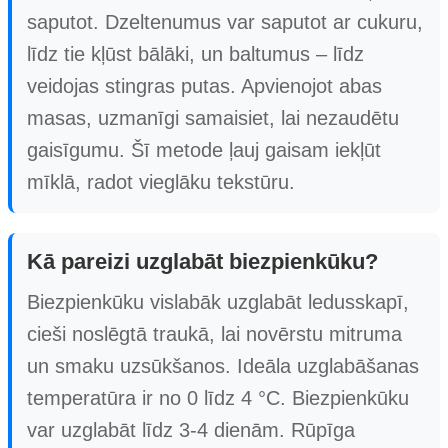
saputot. Dzeltenumus var saputot ar cukuru,
līdz tie kļūst bālāki, un baltumus – līdz
veidojas stingras putas. Apvienojot abas
masas, uzmanīgi samaisiet, lai nezaudētu
gaisīgumu. Šī metode ļauj gaisam iekļūt
mīklā, radot vieglāku tekstūru.
Kā pareizi uzglabāt biezpienkūku?
Biezpienkūku vislabāk uzglabāt ledusskapī,
cieši noslēgtā traukā, lai novērstu mitruma
un smaku uzsūkšanos. Ideāla uzglabāšanas
temperatūra ir no 0 līdz 4 °C. Biezpienkūku
var uzglabāt līdz 3-4 dienām. Rūpīga