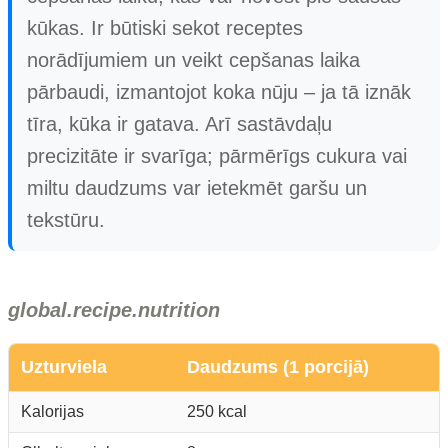
kūkas. Ir būtiski sekot receptes
norādījumiem un veikt cepšanas laika
pārbaudi, izmantojot koka nūju – ja tā iznāk
tīra, kūka ir gatava. Arī sastāvdaļu
precizitāte ir svarīga; pārmērīgs cukura vai
miltu daudzums var ietekmēt garšu un
tekstūru.
global.recipe.nutrition
Uzturviela
Daudzums (1 porcijā)
Kalorijas
250 kcal