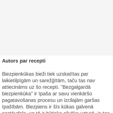
Autors par recepti
Biezpienkūkas bieži tiek uzskatītas par
laikietilpīgām un sarežģītām, taču tas nav
attiecināms uz šo recepti. "Bezgalgardā
biezpienkūka" ir īpaša ar savu vienkāršo
pagatavošanas procesu un izcilajām garšas
īpašībām. Biezpiens ir šīs kūkas galvenā