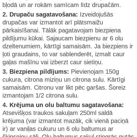
bļodā un ar rokām samīcam līdz drupačām.
2.
Drupaču sagatavošana:
Izveidojušās
drupačas var izmantot arī plātsmaižu
pārkaisīšanai. Tālāk pagatavojam biezpiena
pildījumu kūkai. Sajaucam biezpienu ar 6 olu
dzeltenumiem, kārtīgi samaisām. Ja biezpiens ir
ļoti graudains, to var sablenderēt, izmalt caur
gaļas mašīnu vai izberzt caur sietiņu.
3.
Biezpiena pildījums:
Pievienojam 150g
cukura, citrona miziņu un citrona sulu. Kārtīgi
samaisām. Citronu var likt pēc garšas. Šoreiz
izmantojam 1/2 citrona sulu.
4.
Krējuma un olu baltumu sagatavošana:
Atsevišķos traukos sakuļam 250ml saldā
krējuma (var izmantot mazāk, cik vienā paciņā
ir) ar vaniļas cukuru un 6 olu baltumus ar
šķipsniņu sāli. Olu baltumus sakuļ stingrās putās