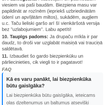
viesiem vai paši baudām. Biezpiena masu var
papildināt ar rozīnēm (iepriekš uzbriedinātām
ūdenī un apvīļātām miltos), sukādēm, augļiem
u.c. Taču lieliski garšo arī šī vienkāršotā versija
bez "uzlabojumiem". Labu apetīti!
10.
Taupīgs padoms:
Ja drupaču mīkla ir par
daudz, to droši var uzglabāt maisiņā vai trauciņā
saldētavā.
11.
Izbaudiet šo gardo biezpienkūku un
pārliecinieties, cik viegli to ir pagatavot!
FAQ
Kā es varu panākt, lai biezpienkūka
būtu gaisīgāka?
Lai biezpienkūka būtu gaisīgāka, ieteicams
olas dzeltenumus un baltumus atsevišķi