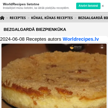
WorldRecipes lietotne
×
Atvērt lietotnē
Instalējiet mūsu lietotni, lai ātrāk piekļūtu receptēm.
RECEPTES
KŪKAS, KŪKAS RECEPTES
BEZGALGARDĀ BI
BEZGALGARDĀ BIEZPIENKŪKA
2024-06-08 Receptes autors
Worldrecipes.lv