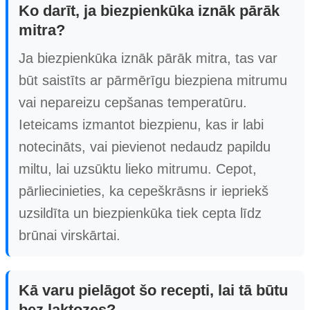
Ko darīt, ja biezpienkūka iznāk pārāk
mitra?
Ja biezpienkūka iznāk pārāk mitra, tas var
būt saistīts ar pārmērīgu biezpiena mitrumu
vai nepareizu cepšanas temperatūru.
Ieteicams izmantot biezpienu, kas ir labi
notecināts, vai pievienot nedaudz papildu
miltu, lai uzsūktu lieko mitrumu. Cepot,
pārliecinieties, ka cepeškrāsns ir iepriekš
uzsildīta un biezpienkūka tiek cepta līdz
brūnai virskārtai.
Kā varu pielāgot šo recepti, lai tā būtu
bez laktozes?