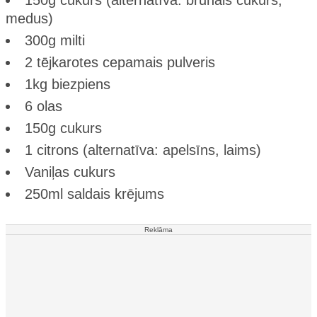
150g cukurs (alternatīva: brūnais cukurs,
medus)
300g milti
2 tējkarotes cepamais pulveris
1kg biezpiens
6 olas
150g cukurs
1 citrons (alternatīva: apelsīns, laims)
Vaniļas cukurs
250ml saldais krējums
Reklāma