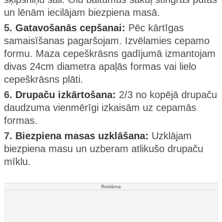
un lēnām iecilājam biezpiena masā.
5.
Gatavošanās cepšanai:
Pēc kārtīgas
samaisīšanas pagaršojam. Izvēlamies cepamo
formu. Maza cepeškrāsns gadījumā izmantojam
divas 24cm diametra apaļās formas vai lielo
cepeškrāsns plāti.
6.
Drupaču izkārtošana:
2/3 no kopējā drupaču
daudzuma vienmērīgi izkaisām uz cepamās
formas.
7.
Biezpiena masas uzklāšana:
Uzklājam
biezpiena masu un uzberam atlikušo drupaču
mīklu.
Reklāma