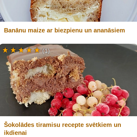
Banānu maize ar biezpienu un ananāsiem
(1)
Šokolādes tiramisu recepte svētkiem un
ikdienai