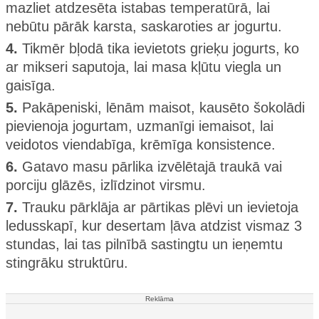
mazliet atdzesēta istabas temperatūrā, lai
nebūtu pārāk karsta, saskaroties ar jogurtu.
4.
Tikmēr bļodā tika ievietots grieķu jogurts, ko
ar mikseri saputoja, lai masa kļūtu viegla un
gaisīga.
5.
Pakāpeniski, lēnām maisot, kausēto šokolādi
pievienoja jogurtam, uzmanīgi iemaisot, lai
veidotos viendabīga, krēmīga konsistence.
6.
Gatavo masu pārlika izvēlētajā traukā vai
porciju glāzēs, izlīdzinot virsmu.
7.
Trauku pārklāja ar pārtikas plēvi un ievietoja
ledusskapī, kur desertam ļāva atdzist vismaz 3
stundas, lai tas pilnībā sastingtu un ieņemtu
stingrāku struktūru.
Reklāma