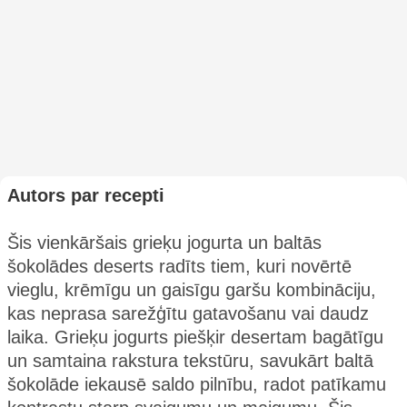
Autors par recepti
Šis vienkāršais grieķu jogurta un baltās
šokolādes deserts radīts tiem, kuri novērtē
vieglu, krēmīgu un gaisīgu garšu kombināciju,
kas neprasa sarežģītu gatavošanu vai daudz
laika. Grieķu jogurts piešķir desertam bagātīgu
un samtaina rakstura tekstūru, savukārt baltā
šokolāde iekausē saldo pilnību, radot patīkamu