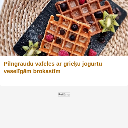
Pilngraudu vafeles ar grieķu jogurtu
veselīgām brokastīm
Reklāma