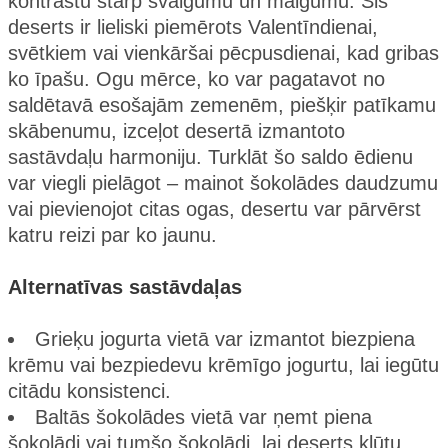
kontrastu starp svaigumu un maigumu. Šis
deserts ir lieliski piemērots Valentīndienai,
svētkiem vai vienkāršai pēcpusdienai, kad gribas
ko īpašu. Ogu mērce, ko var pagatavot no
saldētavā esošajām zemenēm, piešķir patīkamu
skābenumu, izceļot desertā izmantoto
sastāvdaļu harmoniju. Turklāt šo saldo ēdienu
var viegli pielāgot – mainot šokolādes daudzumu
vai pievienojot citas ogas, desertu var pārvērst
katru reizi par ko jaunu.
Alternatīvas sastāvdaļas
Grieķu jogurta vietā var izmantot biezpiena
krēmu vai bezpiedevu krēmīgo jogurtu, lai iegūtu
citādu konsistenci.
Baltās šokolādes vietā var ņemt piena
šokolādi vai tumšo šokolādi, lai deserts kļūtu