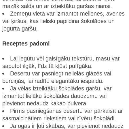
mazāk salds un ar izteiktāku garšas niansi.
Zemeņu vietā var izmantot mellenes, avenes
vai ķiršus, kas lieliski papildina šokolādes un
jogurta garšu.
Receptes padomi
Lai iegūtu vēl gaisīgāku tekstūru, masu var
saputot ilgāk, līdz tā kļūst pufīgāka.
Desertu var pasniegt nelielās glāzēs vai
burciņās, lai radītu elegantāku iespaidu.
Ja vēlas izteiktāku šokolādes garšu, var
izmantot lielāku šokolādes daudzumu vai
pievienot nedaudz kakao pulvera.
Pirms pasniegšanas desertu var pārkaisīt ar
sasmalcinātiem riekstiem vai rīvētu šokolādi.
Ja ogas ir ļoti skābas, var pievienot nedaudz