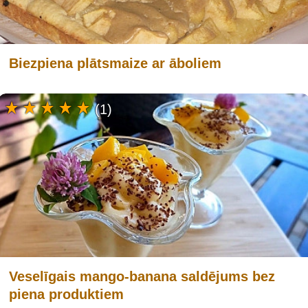
Biezpiena plātsmaize ar āboliem
(1)
Veselīgais mango-banana saldējums bez
piena produktiem