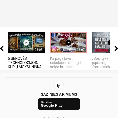
08:05
06:07
5 SENOVĖS
Kā pagatavot
„Sostų karai" -
TECHNOLOGIJOS,
šokolādes desu jeb
įspūdingas
KURIŲ MOKSLININKAI...
saldo bruneti
fantastinio pasa
SAZINIES AR MUMS
Get it on
Google Play