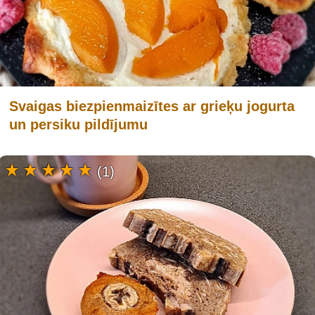
Svaigas biezpienmaizītes ar grieķu jogurta
un persiku pildījumu
(1)