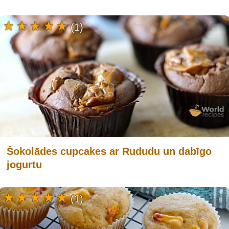
(1)
Šokolādes cupcakes ar Rududu un dabīgo
jogurtu
(1)