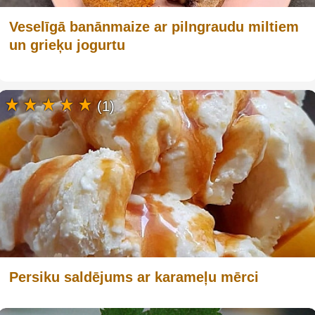
Veselīgā banānmaize ar pilngraudu miltiem
un grieķu jogurtu
(1)
Persiku saldējums ar karameļu mērci