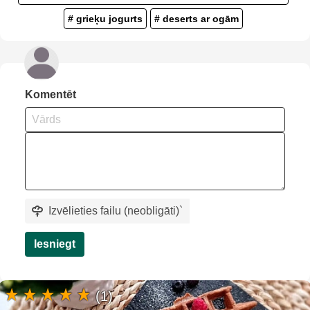
# grieķu jogurts
# deserts ar ogām
Komentēt
Izvēlieties failu (neobligāti)
`
Iesniegt
(1)