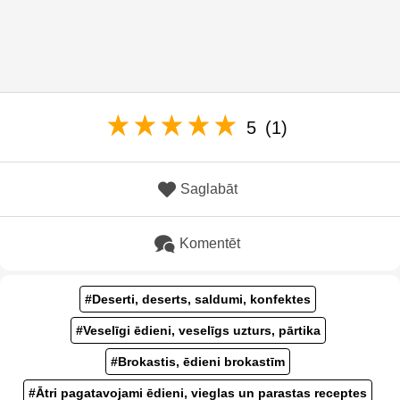
5
(1)
Saglabāt
Komentēt
#Deserti, deserts, saldumi, konfektes
#Veselīgi ēdieni, veselīgs uzturs, pārtika
#Brokastis, ēdieni brokastīm
#Ātri pagatavojami ēdieni, vieglas un parastas receptes