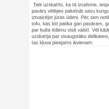
Tiek uzskatīts, ka tā izcelsme, ie
pavārs vēlējies palutināt savu kungu
iztvaicējot jūras ūdeni. Pēc tam not
tofu, kas ļoti patika gan pavāram, g
par kulta ēdienu visā valstī. Vēl kād
uzskatīja par visaugstāko delikatesi,
tas kļuva pieejams ikvienam.