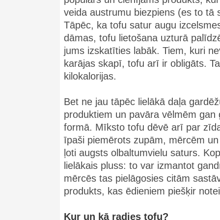
veida austrumu biezpiens (es to tā s
Tāpēc, ka tofu satur augu izcelsmes 
dāmas, tofu lietošana uzturā palīd
jums izskatīties labāk. Tiem, kuri ne
karājas skapī, tofu arī ir obligāts. T
kilokalorijas.
Bet ne jau tāpēc lielākā daļa gardēžu 
produktiem un pavāra vēlmēm gan ga
formā. Mīksto tofu dēvē arī par zīdai
īpaši piemērots zupām, mērcēm un d
ļoti augsts olbaltumvielu saturs. Kop
lielākais pluss: to var izmantot gan
mērcēs tas pielāgosies citām sastā
produkts, kas ēdieniem piešķir notei
Kur un kā radies tofu?