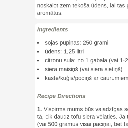
noskalot zem tekoša ūdens, lai tas 
aromātus.
Ingredients
sojas pupiņas: 250 grami
ūdens: 1,25 litri
citronu sula: no 1 gabala (vai 1
siera maisiņš (vai siera sietiņš)
kaste/kuģis/podiņš ar caurumie
Recipe Directions
1.
Vispirms mums būs vajadzīgas s
tā, cik daudz tofu siera vēlaties. J
(vai 500 gramus visai paciņai, bet t