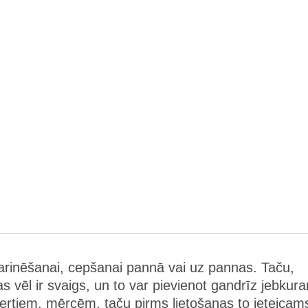
 marinēšanai, cepšanai pannā vai uz pannas. Taču,
as vēl ir svaigs, un to var pievienot gandrīz jebkur
rtiem, mērcēm, taču pirms lietošanas to ieteicam