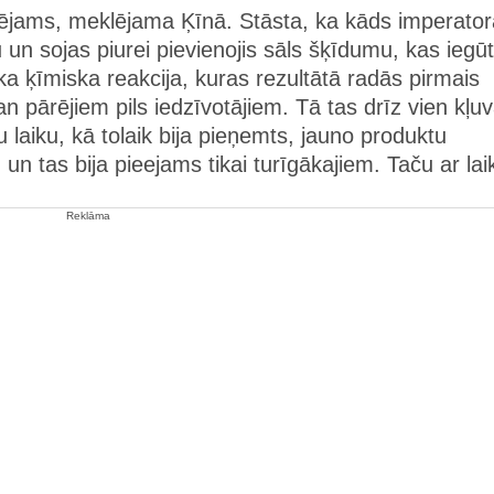
spējams, meklējama Ķīnā. Stāsta, ka kāds imperator
 un sojas piurei pievienojis sāls šķīdumu, kas iegūt
ika ķīmiska reakcija, kuras rezultātā radās pirmais
an pārējiem pils iedzīvotājiem. Tā tas drīz vien kļu
u laiku, kā tolaik bija pieņemts, jauno produktu
 un tas bija pieejams tikai turīgākajiem. Taču ar lai
Reklāma