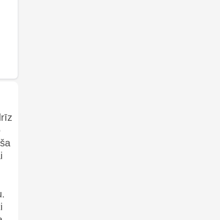
rīz
o
rša
i
u.
i
a