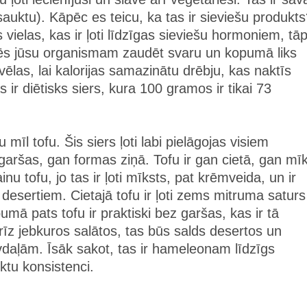
auktu). Kāpēc es teicu, ka tas ir sieviešu produkt
vielas, kas ir ļoti līdzīgas sieviešu hormoniem, tā
zēs jūsu organismam zaudēt svaru un kopumā liks
vēlas, lai kalorijas samazinātu drēbju, kas naktīs
as ir diētisks siers, kura 100 gramos ir tikai 73
mīl tofu. Šis siers ļoti labi pielāgojas visiem
ršas, gan formas ziņā. Tofu ir gan cietā, gan mī
nu tofu, jo tas ir ļoti mīksts, pat krēmveida, un ir
esertiem. Cietajā tofu ir ļoti zems mitruma saturs
umā pats tofu ir praktiski bez garšas, kas ir tā
drīz jebkuros salātos, tas būs salds desertos un
vdaļām. Īsāk sakot, tas ir hameleonam līdzīgs
ktu konsistenci.