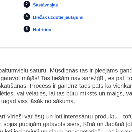
Sastāvdaļas
Biežāk uzdotie jautājumi
Nutrition
lbaltumvielu saturu. Mūsdienās tas ir pieejams gand
agatavot mājās! Tas tiešām nav sarežģīti, es pati t
katīšanās. Process ir gandrīz tāds pats kā vienkā
ēties, vai vēlaties, lai tas būtu mīksts un maigs, va
t tagad viss jāsāk no sākuma.
rī vīrieši var ēst) un ļoti interesantu produktu - tof
 sojas pupiņām gatavots siers, Ķīnā un Japānā ļot
ļoti iecienījuši un slavē arī veģetārieši. Tas ir sav