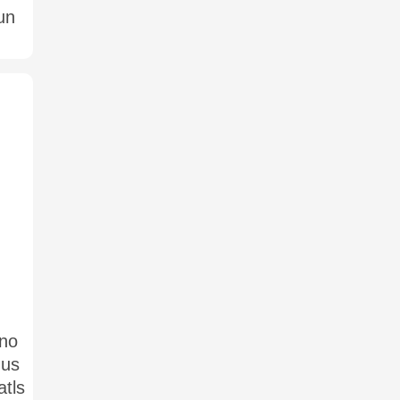
un
 no
mus
atls