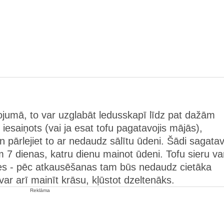
ojumā, to var uzglabāt ledusskapī līdz pat dažām
iesaiņots (vai ja esat tofu pagatavojis mājās),
un pārlejiet to ar nedaudz sālītu ūdeni. Šādi sagata
 7 dienas, katru dienu mainot ūdeni. Tofu sieru va
ties - pēc atkausēšanas tam būs nedaudz cietāka
 var arī mainīt krāsu, kļūstot dzeltenāks.
Reklāma