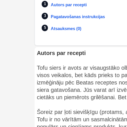
Autors par recepti
Pagatavošanas instrukcijas
Atsauksmes (0)
Autors par recepti
Tofu siers ir avots ar visaugstāko o
visos veikalos, bet kāds prieks to p
izmēģināju pēc Beatas receptes nos
siera gatavošana. Jūs varat arī izvēl
cietāks un piemērots grilēšanai. Be
Šoreiz par ļoti sievišķīgu (protams, a
Tofu ir no vārītām un sasmalcinātām
populārs un cienījams produkts, kuru 