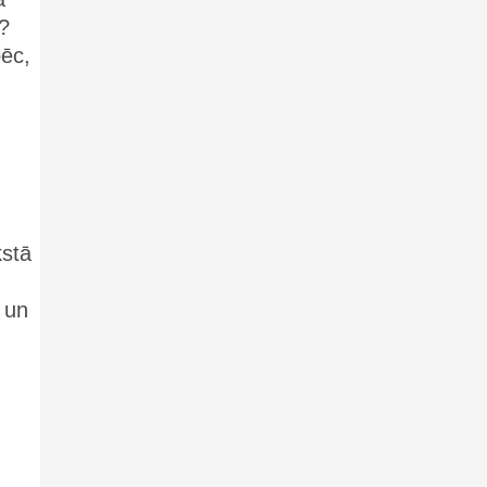
s?
pēc,
kstā
 un