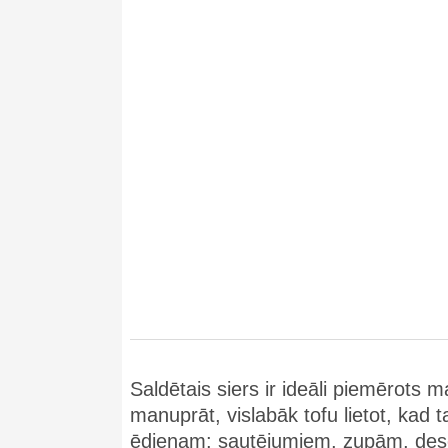
Saldētais siers ir ideāli piemērots
manuprāt, vislabāk tofu lietot, kad t
ēdienam: sautējumiem, zupām, dese