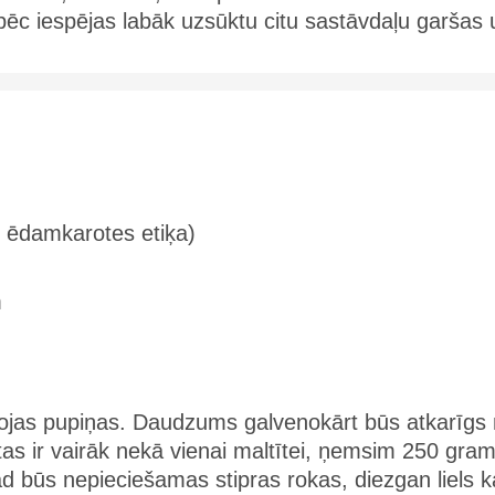
pēc iespējas labāk uzsūktu citu sastāvdaļu garšas 
-2 ēdamkarotes etiķa)
m
ojas pupiņas. Daudzums galvenokārt būs atkarīgs
a tas ir vairāk nekā vienai maltītei, ņemsim 250 gra
ad būs nepieciešamas stipras rokas, diezgan liels k