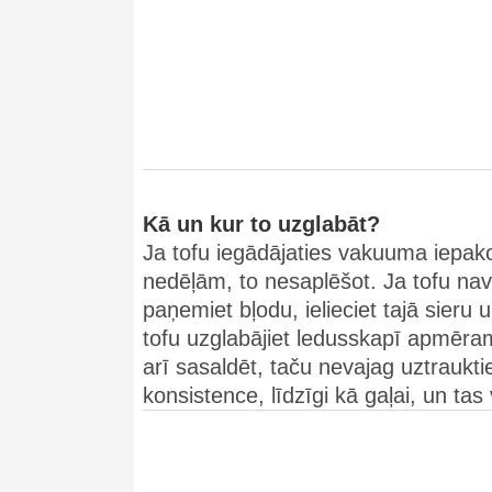
Kā un kur to uzglabāt?
Ja tofu iegādājaties vakuuma iepak
nedēļām, to nesaplēšot. Ja tofu nav 
paņemiet bļodu, ielieciet tajā sieru 
tofu uzglabājiet ledusskapī apmēram
arī sasaldēt, taču nevajag uztrauk
konsistence, līdzīgi kā gaļai, un tas