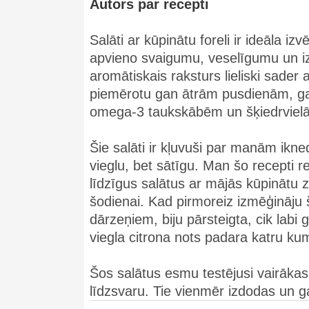
Autors par recepti
Salāti ar kūpinātu foreli ir ideāla izv
apvieno svaigumu, veselīgumu un iz
aromātiskais raksturs lieliski sade
piemērotu gan ātrām pusdienām, gan 
omega-3 taukskābēm un šķiedrvielām,
Šie salāti ir kļuvuši par manām ikn
vieglu, bet sātīgu. Man šo recepti
līdzīgus salātus ar mājās kūpinātu zi
šodienai. Kad pirmoreiz izmēģināju 
dārzeņiem, biju pārsteigta, cik labi
viegla citrona nots padara katru ku
Šos salātus esmu testējusi vairākas 
līdzsvaru. Tie vienmēr izdodas un ga