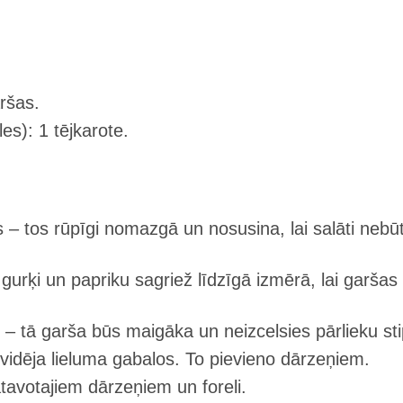
aršas.
es): 1 tējkarote.
– tos rūpīgi nomazgā un nosusina, lai salāti nebū
urķi un papriku sagriež līdzīgā izmērā, lai garšas
s – tā garša būs maigāka un neizcelsies pārlieku sti
 vidēja lieluma gabalos. To pievieno dārzeņiem.
tavotajiem dārzeņiem un foreli.