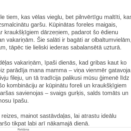
ēle tiem, kas vēlas vieglu, bet pilnvērtīgu maltīti, ka
smalcinātu garšu. Kūpinātas foreles maigais,
r ar kraukšķīgiem dārzeņiem, padarot šo ēdienu
vakariņām. Šie salāti ir bagāti ar olbaltumvielām
 tāpēc tie lieliski iederas sabalansētā uzturā.
edēļas vakariņām, īpaši dienās, kad gribas kaut ko
 reiz parādīja mana mamma – viņa vienmēr gatavoja
vju fileju, un tā tradīcija palikusi mūsu ģimenē līdz
šo kombināciju ar kūpinātu foreli un kraukšķīgiem
 garšas savienojas – svaigs gurķis, salds tomāts un
mosu īpašu.
reizes, mainot sastāvdaļas, lai atrastu ideālu
ršo tikpat labi arī nākamajā dienā.
Reklāma