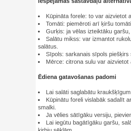
Iespējamās sastāvdaļu alternatīv
Kūpināta forele: to var aizvietot 
Tomāti: piemēroti arī ķiršu tomāti
Gurķis: ja vēlas izteiktāku garšu,
Salātu mikss: var izmantot rukol
salātus.
Sīpols: sarkanais sīpols piešķir
Mērce: citrona sulu var aizvietot 
Ēdiena gatavošanas padomi
Lai salāti saglabātu kraukšķīgum
Kūpinātu foreli vislabāk sadalīt a
smalki.
Ja vēlies sātīgāku versiju, pievi
Lai iegūtu bagātīgāku garšu, sal
ķirbju sēklām.