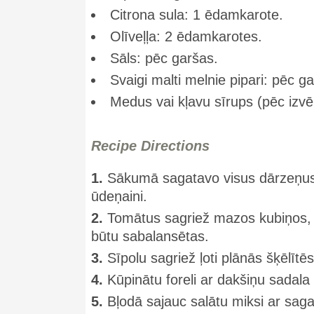
Citrona sula: 1 ēdamkarote.
Olīveļļa: 2 ēdamkarotes.
Sāls: pēc garšas.
Svaigi malti melnie pipari: pēc g
Medus vai kļavu sīrups (pēc izvēl
Recipe Directions
1.
Sākumā sagatavo visus dārzeņus 
ūdeņaini.
2.
Tomātus sagriež mazos kubiņos, g
būtu sabalansētas.
3.
Sīpolu sagriež ļoti plānās šķēlītē
4.
Kūpinātu foreli ar dakšiņu sadala
5.
Bļodā sajauc salātu miksi ar saga