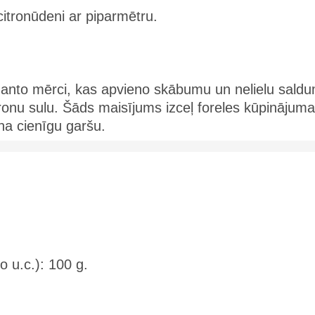
 citronūdeni ar piparmētru.
zmanto mērci, kas apvieno skābumu un nelielu sald
ronu sulu. Šāds maisījums izceļ foreles kūpinājuma
na cienīgu garšu.
io u.c.): 100 g.