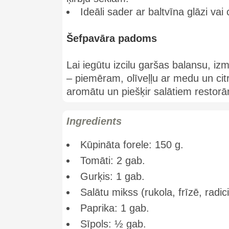
Ideāli sader ar baltvīna glāzi vai
Šefpavāra padoms
Lai iegūtu izcilu garšas balansu, i
– piemēram, olīveļļu ar medu un cit
aromātu un piešķir salātiem restorā
Ingredients
Kūpināta forele: 150 g.
Tomāti: 2 gab.
Gurķis: 1 gab.
Salātu mikss (rukola, frīzē, radic
Paprika: 1 gab.
Sīpols: ½ gab.