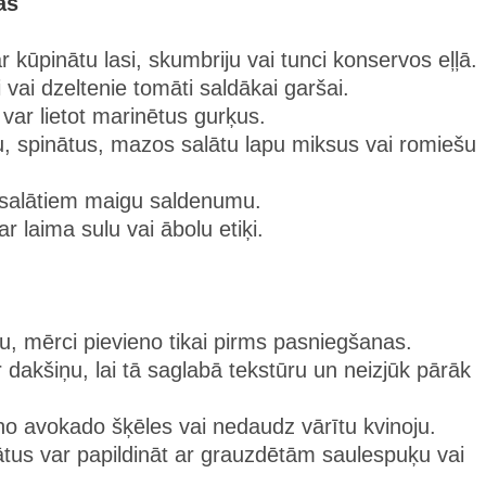
as
ar kūpinātu lasi, skumbriju vai tunci konservos eļļā.
 vai dzeltenie tomāti saldākai garšai.
 var lietot marinētus gurķus.
u, spinātus, mazos salātu lapu miksus vai romiešu
s salātiem maigu saldenumu.
ar laima sulu vai ābolu etiķi.
u, mērci pievieno tikai pirms pasniegšanas.
r dakšiņu, lai tā saglabā tekstūru un neizjūk pārāk
eno avokado šķēles vai nedaudz vārītu kvinoju.
ātus var papildināt ar grauzdētām saulespuķu vai