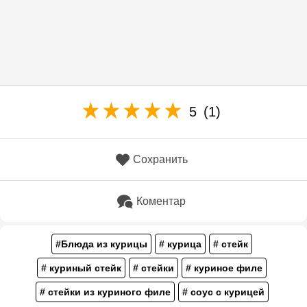
5
(1)
Сохранить
Коментар
#Блюда из курицы
# курица
# стейк
# куриный стейк
# стейки
# куриное филе
# стейки из куриного филе
# соус с курицей