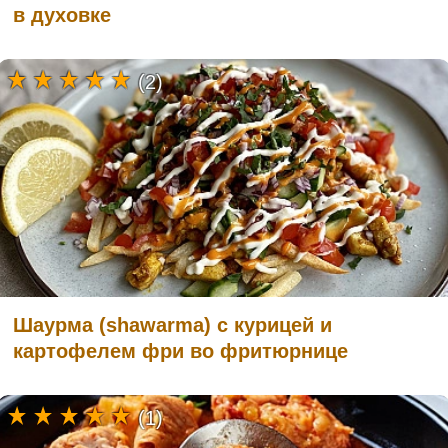
в духовке
(2)
Шаурма (shawarma) с курицей и
картофелем фри во фритюрнице
(1)