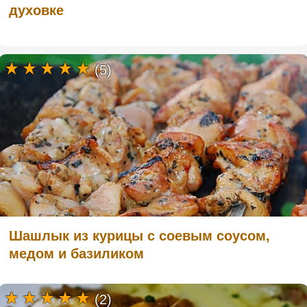
духовке
(5)
Шашлык из курицы с соевым соусом,
медом и базиликом
(2)