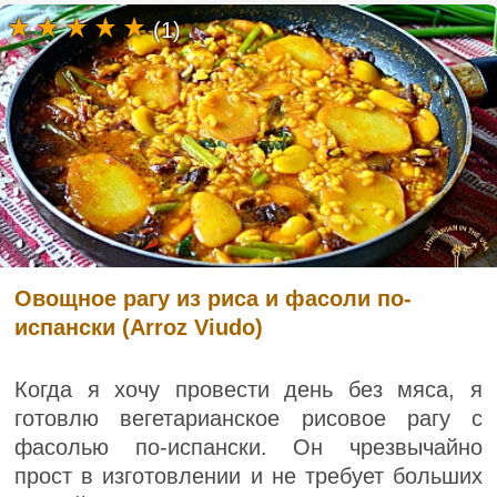
(1)
Овощное рагу из риса и фасоли по-
испански (Arroz Viudo)
Когда я хочу провести день без мяса, я
готовлю вегетарианское рисовое рагу с
фасолью по-испански. Он чрезвычайно
прост в изготовлении и не требует больших