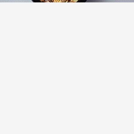
Цельнозерновые макароны с курицей
(5)
Тушеная курица в скороварке с
малиновым маринадом