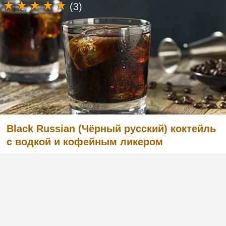
(3)
Black Russian (Чёрный русский) коктейль
с водкой и кофейным ликером
Легкий в приготовлении, но в то же время
очень вкусный коктейль с английским
названием Black Russian «Чёрный русский».
Готовится из водки и кофейного ликера.
Попробуйте и вы, этот рецепт вас не