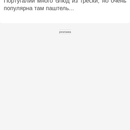
Португалии много блюд из трески, но очень
популярна там паштель...
реклама