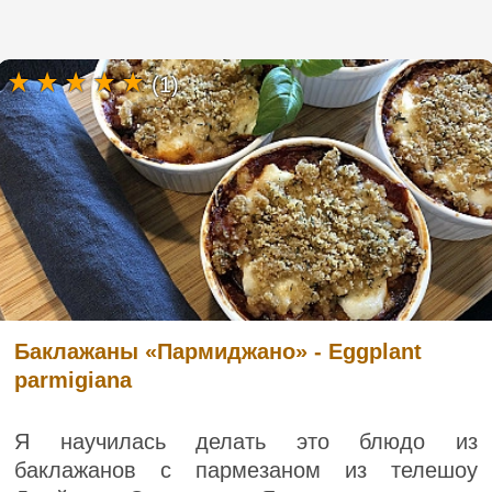
(1)
Баклажаны «Пармиджано» - Eggplant
parmigiana
Я научилась делать это блюдо из
баклажанов с пармезаном из телешоу