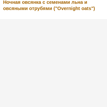
Ночная овсянка с семенами льна и
овсяными отрубями ("Overnight oats")
Недавно я открыла для себя очень
полезный и натуральный продукт —
овсяные отруби. Другими словами, это
шелуха, которая остается после помола
зерна. Овсяные отруби содержат много
питательных веществ – магний, железо,
фолиевую кислоту. Они укрепляют им...
(23)