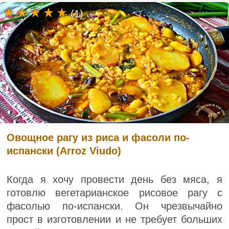
(1)
Овощное рагу из риса и фасоли по-
испански (Arroz Viudo)
Когда я хочу провести день без мяса, я
готовлю вегетарианское рисовое рагу с
фасолью по-испански. Он чрезвычайно
прост в изготовлении и не требует больших