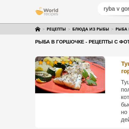
РЕЦЕПТЫ
БЛЮДА ИЗ РЫБЫ
РЫБА 
РЫБА В ГОРШОЧКЕ - РЕЦЕПТЫ С ФО
(1)
Ту
го
Ту
по
ко
бы
но
де