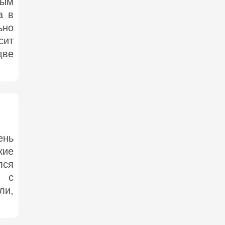
ным
а в
ьно
сит
две
ень
кие
лся
а с
ли,