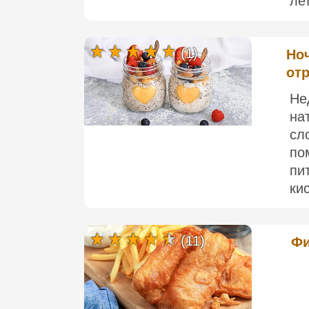
лет
(1)
Но
отр
Не
на
сл
по
пи
ки
(11)
Фи