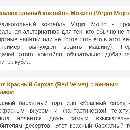
залкогольный коктейль Мохито (Virgin Mojit
залкогольный коктейль Virgin Mojito - про
еальная альтернатива для тех, кто обычно не п
иртные напитки или не готов пить его в этот ве
апример, вынужден водить машину). Пе
дачей этого коктейля обязательно добавьт
иток куби...
рт Красный бархат (Red Velvet) с нежным
емом
асный бархатный торт или «Красный бархат
екрасным вкусом и фантастической тексту
егда нравится даже самым взыскатель
бителям десертов. Этот красный бархатный т