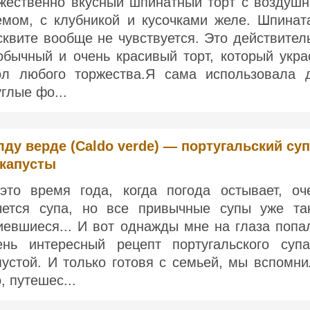
жественно вкусный шпинатный торт с воздуш
емом, с клубникой и кусочками желе. Шпинат
сквите вообще не чувствуется. Это действител
обычный и очень красивый торт, который укра
ол любого торжества.Я сама использовала 
углые фо...
лду верде (Caldo verde) — португальский суп
 капусты
это время года, когда погода остывает, оч
чется супа, но все привычные супы уже та
иевшиеся... И вот однажды мне на глаза попа
ень интересный рецепт португальского суп
пустой. И только готовя с семьей, мы вспомни
, путешес...