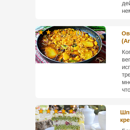
де
не
(1)
Ов
(A
Ко
ве
ис
тр
мн
чт
(2)
Шпи
кре