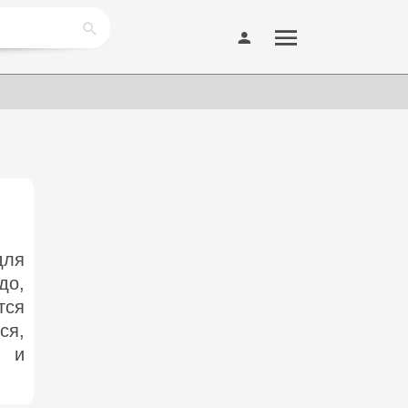
для
до,
тся
ся,
) и