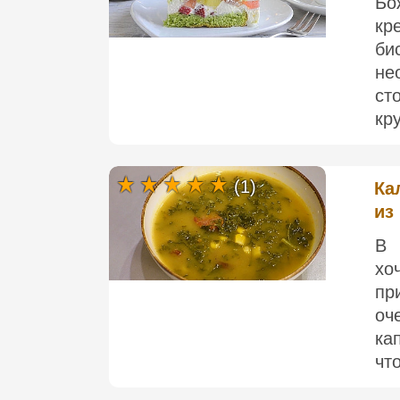
Бо
кр
би
не
ст
кр
(1)
Ка
из
В 
хо
пр
оч
ка
что