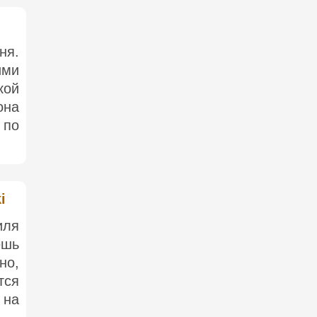
ня.
ими
кой
она
 по
i
иля
ешь
но,
тся
 на