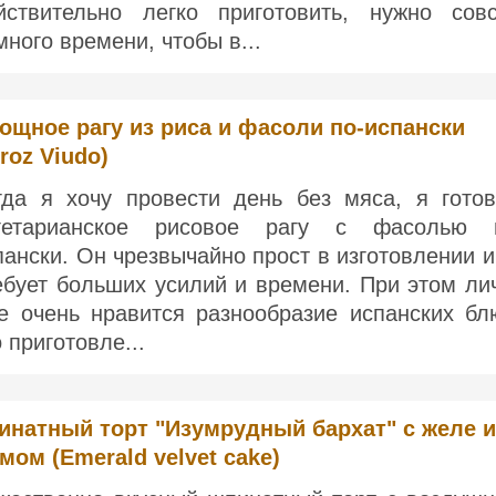
йствительно легко приготовить, нужно сов
много времени, чтобы в...
ощное рагу из риса и фасоли по-испански
rroz Viudo)
гда я хочу провести день без мяса, я гото
гетарианское рисовое рагу с фасолью 
пански. Он чрезвычайно прост в изготовлении и
ебует больших усилий и времени. При этом ли
е очень нравится разнообразие испанских бл
о приготовле...
натный торт "Изумрудный бархат" с желе и
мом (Emerald velvet cake)