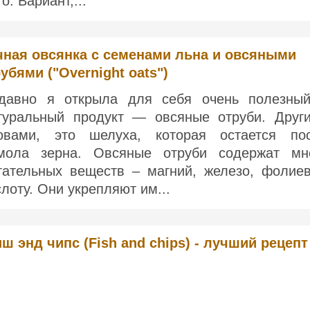
о. Вариант,...
чная овсянка с семенами льна и овсяными
убями ("Overnight oats")
давно я открыла для себя очень полезны
туральный продукт — овсяные отруби. Друг
овами, это шелуха, которая остается по
мола зерна. Овсяные отруби содержат мн
тательных веществ – магний, железо, фолие
слоту. Они укрепляют им...
ш энд чипс (Fish and chips) - лучший рецепт