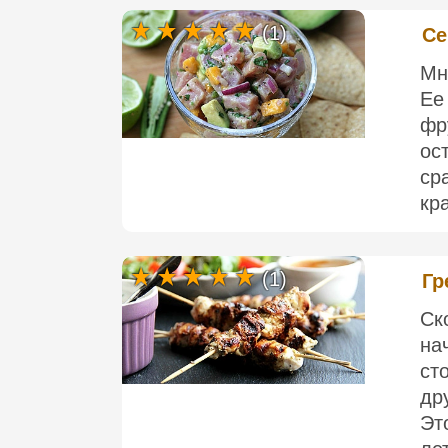
(1)
Се
Мн
Ее
фр
ос
ср
кра
(1)
Гр
Ск
на
ст
др
Эт