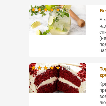
(1)
Бе
Бе
ид
сп
(н
по
нап
(13)
То
кр
Кр
пр
вс
лю