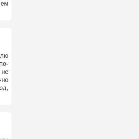
сем
влю
по-
 не
чно
юд,