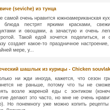
виче (seviche) из тунца
е самой очень нравится южноамериканская кух
 блюда пестрят яркими красками, свеж
уктами и овощами, а зачастую и очень лег
тротой. Такой едой хочется поделиться, и 
азу создает какое-то праздничное настроение,
йней мере, у...
еческий шашлык из курицы - Chicken souvlak
олько ни жди иногда, кажется, что сезон гр
чнется не раньше, потому что ты не смож
оять возле жареной еды с зонтиком (конеч
угие делают это часто, но мне не очень нрави
о). Но понемногу уже можно копить рецепты