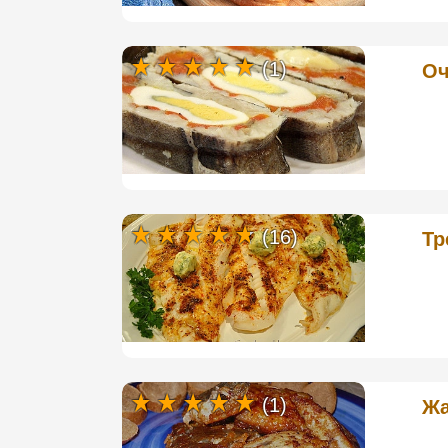
(1)
Оч
(16)
Тр
(1)
Жа