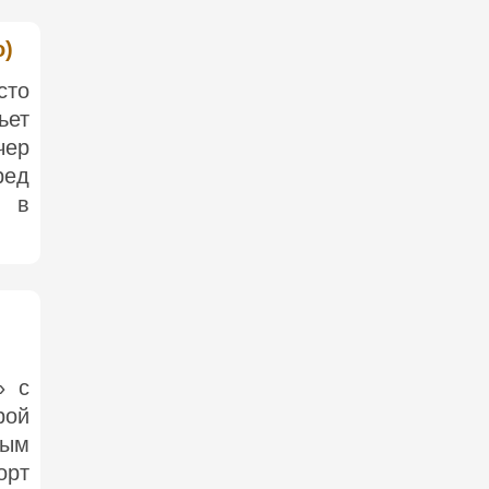
o)
сто
ьет
чер
ред
е в
» с
рой
ным
орт