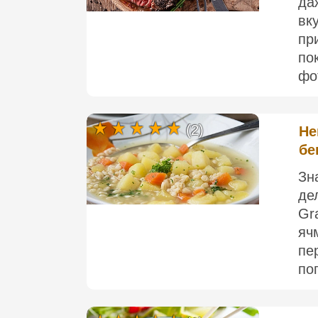
да
вк
пр
по
фо
(2)
Не
бе
Зн
де
Gr
яч
пе
по