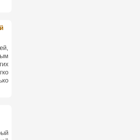
ей
ей,
ным
гих
ко
ько
рый