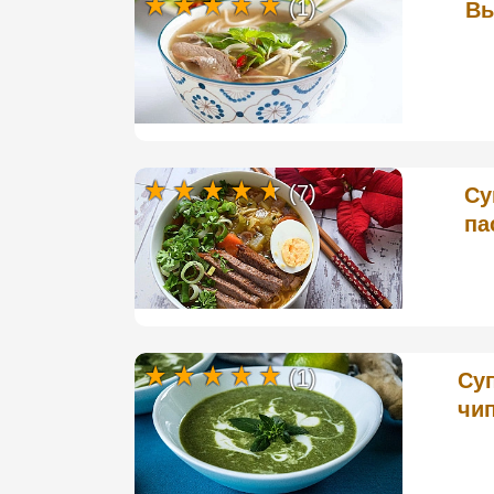
(1)
Вь
(7)
Су
па
(1)
Суп
чи