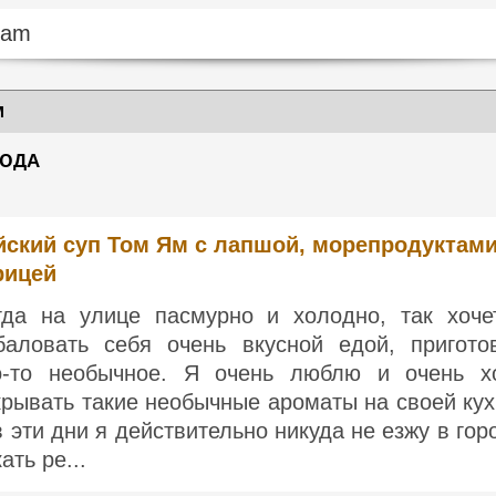
М
ЛЮДА
йский суп Том Ям с лапшой, морепродуктами
рицей
гда на улице пасмурно и холодно, так хоче
баловать себя очень вкусной едой, пригото
о-то необычное. Я очень люблю и очень х
крывать такие необычные ароматы на своей кух
в эти дни я действительно никуда не езжу в гор
ать ре...