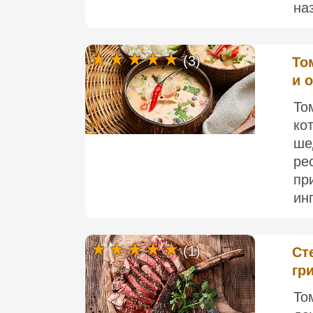
на
(3)
То
и 
То
ко
ше
ре
пр
ин
(1)
Ст
гр
То