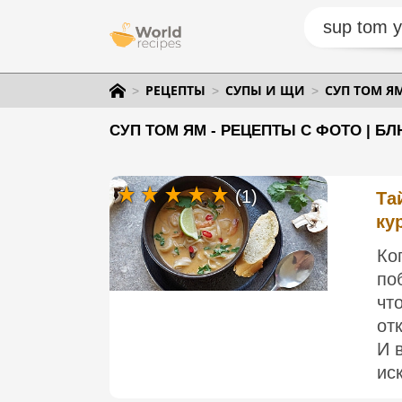
РЕЦЕПТЫ
СУПЫ И ЩИ
СУП ТОМ Я
СУП ТОМ ЯМ - РЕЦЕПТЫ С ФОТО | Б
(1)
Та
ку
Ко
по
чт
от
И 
иск