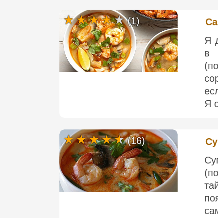
(1)
Са
Я 
в 
(
со
ес
Я 
(16)
Су
Су
(п
та
по
са