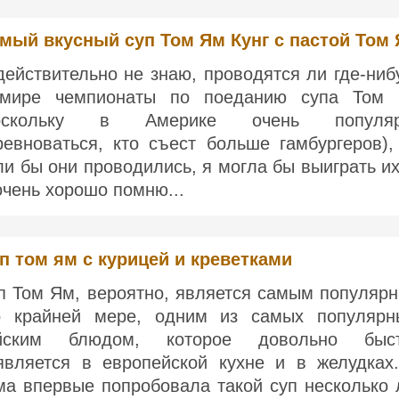
мый вкусный суп Том Ям Кунг с пастой Том
действительно не знаю, проводятся ли где-ниб
мире чемпионаты по поеданию супа Том
поскольку в Америке очень популяр
ревноваться, кто съест больше гамбургеров),
ли бы они проводились, я могла бы выиграть их.
очень хорошо помню...
п том ям с курицей и креветками
п Том Ям, вероятно, является самым популяр
о крайней мере, одним из самых популярн
йским блюдом, которое довольно быс
является в европейской кухне и в желудках
ма впервые попробовала такой суп несколько 