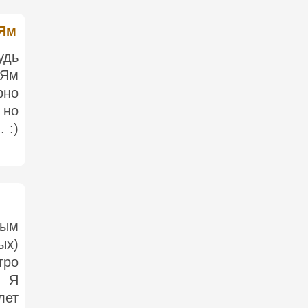
 Ям
удь
 Ям
но
 но
 :)
ным
ых)
тро
. Я
лет