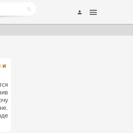
 и
тся
вив
очу
не.
оде