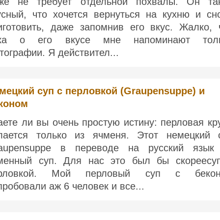
же не требует отдельной похвалы. Он та
усный, что хочется вернуться на кухню и сн
иготовить, даже запомнив его вкус. Жалко, 
ка о его вкусе мне напоминают тол
тографии. Я действител...
мецкий суп с перловкой (Graupensuppe) и
коном
аете ли вы очень простую истину: перловая кр
лается только из ячменя. Этот немецкий 
aupensuppe в переводе на русский язы
менный суп. Для нас это был бы скореесу
рловкой. Мой перловый суп с бекон
пробовали аж 6 человек и все...