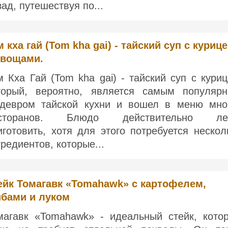
зад, путешествуя по...
м кха гай (Tom kha gai) - тайский суп с куриц
овощами.
м Кха Гай (Tom kha gai) - тайский суп с куриц
торый, вероятно, является самым популяр
девром тайской кухни и вошел в меню мно
сторанов. Блюдо действительно лег
иготовить, хотя для этого потребуется нескол
гредиентов, которые...
ейк Томагавк «Tomahawk» с картофелем,
ибами и луком
магавк «Tomahawk» - идеальный стейк, кото