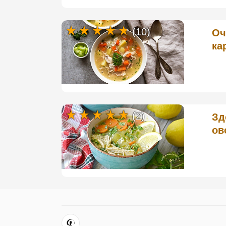
(10)
Оч
ка
(2)
Зд
ов