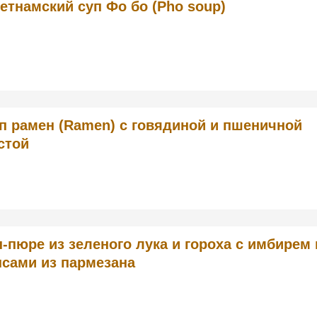
етнамский суп Фо бо (Pho soup)
п рамен (Ramen) с говядиной и пшеничной
стой
-пюре из зеленого лука и гороха с имбирем 
псами из пармезана