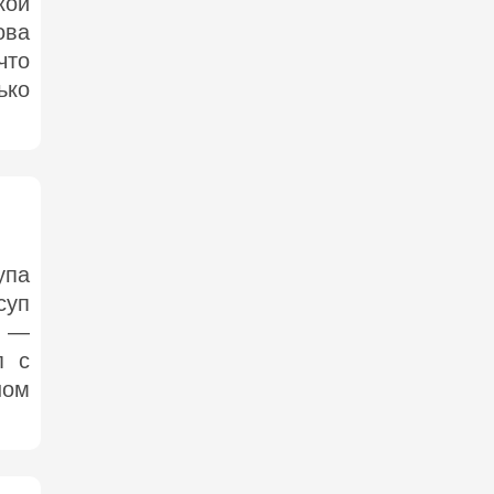
кой
ова
что
ько
упа
суп
к —
п с
ом