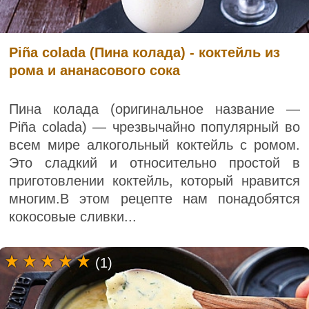
Piña colada (Пина колада) - коктейль из
рома и ананасового сока
Пина колада (оригинальное название —
Piña colada) — чрезвычайно популярный во
всем мире алкогольный коктейль с ромом.
Это сладкий и относительно простой в
приготовлении коктейль, который нравится
многим.В этом рецепте нам понадобятся
кокосовые сливки...
(1)