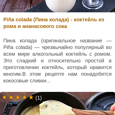
Piña colada (Пина колада) - коктейль из
рома и ананасового сока
Пина колада (оригинальное название —
Piña colada) — чрезвычайно популярный во
всем мире алкогольный коктейль с ромом.
Это сладкий и относительно простой в
приготовлении коктейль, который нравится
многим.В этом рецепте нам понадобятся
кокосовые сливки...
(1)