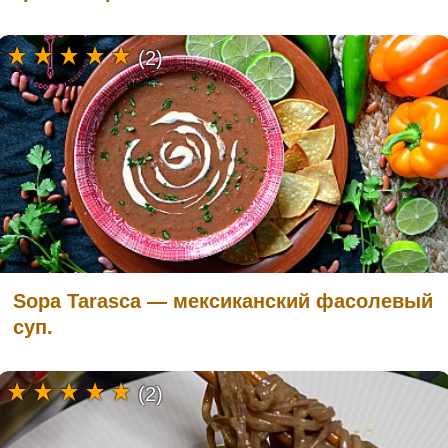
(2)
Sopa Tarasca — мексиканский фасолевый
суп.
(2)