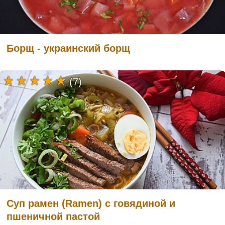
Борщ - украинский борщ
(7)
Суп рамен (Ramen) с говядиной и
пшеничной пастой