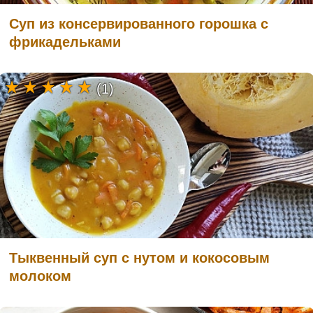
Суп из консервированного горошка с
фрикадельками
(1)
Тыквенный суп с нутом и кокосовым
молоком