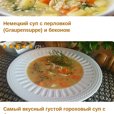
Немецкий суп с перловкой
(Graupensuppe) и беконом
(2)
Самый вкусный густой гороховый суп с