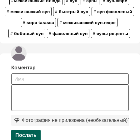
#Мексиканские блюда
# суп
# супы
# суп-пюре
# мексиканский суп
# быстрый суп
# суп фасолевый
# sopa tarasca
# мексиканский суп-пюре
# бобовый суп
# фасолевый суп
# супы рецепты
Коментар
Фотография не приложена (необязательный)
`
Послать