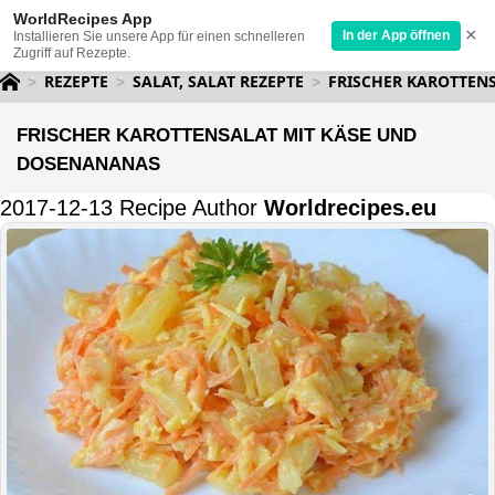
WorldRecipes App
×
In der App öffnen
Installieren Sie unsere App für einen schnelleren
Zugriff auf Rezepte.
REZEPTE
SALAT, SALAT REZEPTE
FRISCHER KAROTTEN
FRISCHER KAROTTENSALAT MIT KÄSE UND
DOSENANANAS
2017-12-13 Recipe Author
Worldrecipes.eu