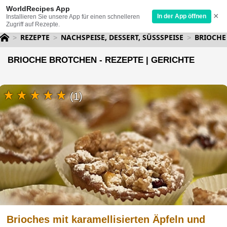
WorldRecipes App
×
In der App öffnen
Installieren Sie unsere App für einen schnelleren
Zugriff auf Rezepte.
REZEPTE
NACHSPEISE, DESSERT, SÜSSSPEISE
BRIOCHE
BRIOCHE BROTCHEN - REZEPTE | GERICHTE
(1)
Brioches mit karamellisierten Äpfeln und