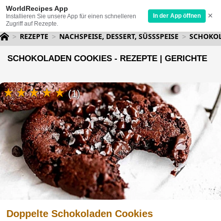
WorldRecipes App
×
In der App öffnen
Installieren Sie unsere App für einen schnelleren
Zugriff auf Rezepte.
REZEPTE
NACHSPEISE, DESSERT, SÜSSSPEISE
SCHOKOL
SCHOKOLADEN COOKIES - REZEPTE | GERICHTE
(1)
Doppelte Schokoladen Cookies