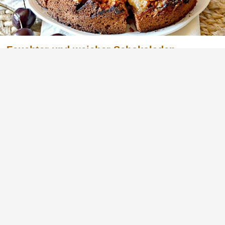
Feuchter und weicher Schokoladen-
Apfelkuchen mit Nüssen
Dieser Schokoladen-Apfel-Nuss-Kuchen ist die
Art von Kuchen, bei der man nach einem
Bissen am liebsten den ganzen Kuchen auf
einmal essen möchte. Wenn Sie diesen
Kuchen einmal gebacken haben, werden Sie
schnell merken, dass er in kürzester Zeit auf
I...
Werbung