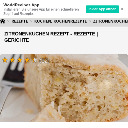
WorldRecipes App
×
In der App öffnen
Installieren Sie unsere App für einen schnelleren
Zugriff auf Rezepte.
REZEPTE
KUCHEN, KUCHENREZEPTE
ZITRONENKUCHE
ZITRONENKUCHEN REZEPT - REZEPTE |
GERICHTE
(12)